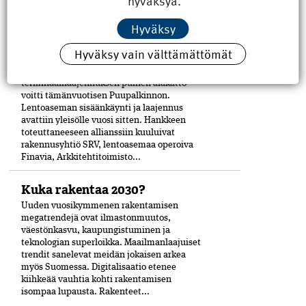
hyväksyä.
Helmikuussa käynnistyneessä...
Hyväksy
Lentoterminaalin alakatto
Hyväksy vain välttämättömät
voitti Puupalkinnon
Helsinki-Vantaan lentoaseman
terminaalilaajennuksen puinen alakatto
voitti tämänvuotisen Puupalkinnon.
Lentoaseman sisäänkäynti ja laajennus
avattiin yleisölle vuosi sitten. Hankkeen
toteuttaneeseen allianssiin kuuluivat
rakennusyhtiö SRV, lentoasemaa operoiva
Finavia, Arkkitehtitoimisto...
Kuka rakentaa 2030?
Uuden vuosikymmenen rakentamisen
megatrendejä ovat ilmastonmuutos,
väestönkasvu, kaupungistuminen ja
teknologian superloikka. Maailmanlaajuiset
trendit sanelevat meidän jokaisen arkea
myös Suomessa. Digitalisaatio etenee
kiihkeää vauhtia kohti rakentamisen
isompaa lupausta. Rakenteet...