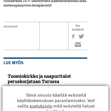
Seuraavassa 16.9. ilmestyvästä Rakennustaidossa lisää
mieleenpainuvista kesäpäivistä!
ASIASANAT
Jaa
artikkeli
LUE MYÖS
Tuomiokirkko ja naapuritalot
peruskorjataan Turussa
Turun tuomiokirkon juuri alkanut laaja
remontti kestää yli kaksi vuotta. Torin
Tämä sivusto käyttää evästeitä
toisella puolella historialliset rakennukset
käyttökokemuksen parantamiseksi. Voit
vajoavat, ja kaupunki etsii keinoja vahvistaa
valita
asetuksista
mitä evästeitä haluat
niiden perustuksia. Korttelin vaativa
peruskorjaus on väistämättä pian edessä.