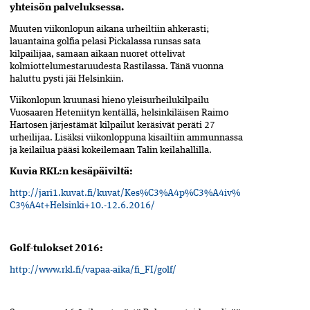
yhteisön palveluksessa.
Muuten viikonlopun aikana urheiltiin ahkerasti;
lauantaina golfia pelasi Pickalassa runsas sata
kilpailijaa, samaan aikaan nuoret ottelivat
kolmiottelumestaruudesta Rastilassa. Tänä vuonna
haluttu pysti jäi Helsinkiin.
Viikonlopun kruunasi hieno yleisurheilukilpailu
Vuosaaren Heteniityn kentällä, helsinkiläisen Raimo
Hartosen järjestämät kilpailut keräsivät peräti 27
urheilijaa. Lisäksi viikonloppuna kisailtiin ammunnassa
ja keilailua pääsi kokeilemaan Talin keilahallilla.
Kuvia RKL:n kesäpäiviltä:
http://jari1.kuvat.fi/kuvat/Kes%C3%A4p%C3%A4iv%
C3%A4t+Helsinki+10.-12.6.2016/
Golf-tulokset 2016:
http://www.rkl.fi/vapaa-aika/fi_FI/golf/