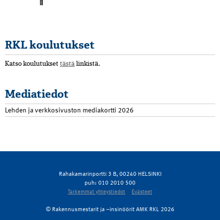
RKL koulutukset
Katso koulutukset
tästä
linkistä.
Mediatiedot
Lehden ja verkkosivuston mediakortti 2026
Rahakamarinportti 3 B, 00240 HELSINKI
puh: 010 2010 500
Tarkemmat yhteystiedot
Evästeet
© Rakennusmestarit ja –insinöörit AMK RKL 2026