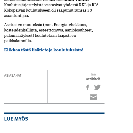
Koulutusjärjestelyistä vastasivat yhdessä RKL ja RIA.
Kokopäivän koulutukseen oli saapunut runsas 30
asiantuntijaa.
Asetusten muutoksia (mm. Energiatehokkuus,
kosteudenhallinta, esteettömyys, ääniolosuhteet,
palomääräykset) koulutetaan laajasti eri
paikkakunnilla.
Klikkaa tästä lisätietoja koulutuksista!
ASIASANAT
Jaa
artikkeli
LUE MYÖS