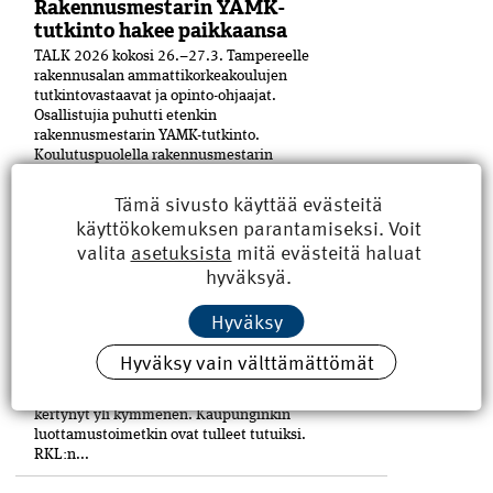
Rakennusmestarin YAMK-
tutkinto hakee paikkaansa
TALK 2026 kokosi 26.–27.3. Tampereelle
rakennusalan ammattikorkeakoulujen
tutkintovastaavat ja opinto-ohjaajat.
Osallistujia puhutti etenkin
rakennusmestarin YAMK-tutkinto.
Koulutuspuolella rakennusmestarin
ylemmän ammattikorkeakoulututkinnon
rooli on puhuttanut viime ­aikoina. ­
Tämä sivusto käyttää evästeitä
Aiheesta...
käyttökokemuksen parantamiseksi. Voit
valita
asetuksista
mitä evästeitä haluat
Hallituksen jäsen esittelyssä:
hyväksyä.
Antti Mäkelä uskaltaa kysyä
Hyväksy
Rakennusinsinööri Antti Mäkelä, 60, on ollut
yhdistysaktiivi siitä saakka, kun hänestä tuli
Hyväksy vain välttämättömät
21-vuo­tiaana Petäjäskosken nuoriso­seuran
johtokunnan puheenjohtaja.
Hallituspaikkoja eri yhdistyksissä on
kertynyt yli kymmenen. Kaupunginkin
luottamustoimetkin ovat tulleet tutuiksi.
RKL:n...