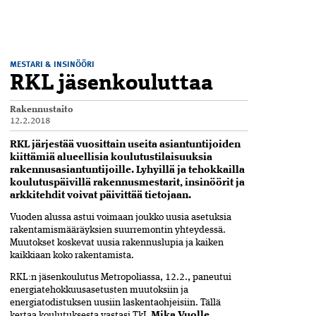
MESTARI & INSINÖÖRI
RKL jäsenkouluttaa
Rakennustaito
12.2.2018
RKL järjestää vuosittain useita asiantuntijoiden
kiittämiä alueellisia koulutustilaisuuksia
rakennusasiantuntijoille. Lyhyillä ja tehokkailla
koulutuspäivillä rakennusmestarit, insinöörit ja
arkkitehdit voivat päivittää tietojaan
.
Vuoden alussa astui voimaan joukko uusia asetuksia
rakentamismääräyksien suurremontin yhteydessä.
Muutokset koskevat uusia rakennuslupia ja kaiken
kaikkiaan koko rakentamista.
RKL:n jäsenkoulutus Metropoliassa, 12.2., paneutui
energiatehokkuusasetusten muutoksiin ja
energiatodistuksen uusiin laskentaohjeisiin. Tällä
kertaa koulutuksesta vastasi TkL
Mika Vuolle
.