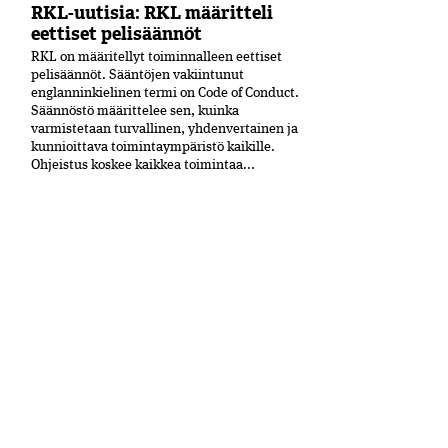
RKL-uutisia: RKL määritteli
eettiset pelisäännöt
RKL on määritellyt toiminnalleen eettiset
peli­säännöt. Sääntöjen vakiintunut
englanninkielinen termi on Code of Conduct.
Säännöstö määrittelee sen, kuinka
varmistetaan turvallinen, yhdenvertainen ja
kun­nioittava toimintaympäristö kaikille.
Ohjeistus koskee kaikkea toimintaa...