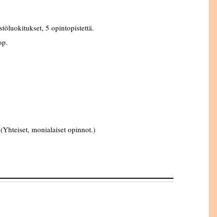
ö­luokitukset, 5 opintopistettä.
op.
Yhteiset, monialaiset opinnot.)