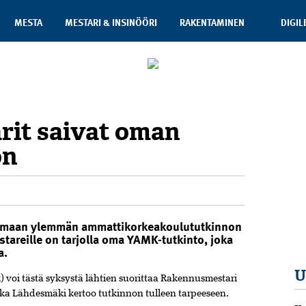
MESTA
MESTARI & INSINÖÖRI
RAKENTAMINEN
DIGIL
e ylempään korkeakoulututkintoon”, sanoo tutkinto­vastaava
it saivat oman
on
tamaan ylemmän ammattikorkeakoulututkinnon
stareille on tarjolla oma YAMK-tutkinto, joka
a.
U
voi tästä syksystä lähtien suorittaa Rakennusmestari
a Lähdesmäki­ kertoo tutkinnon tulleen tarpeeseen.