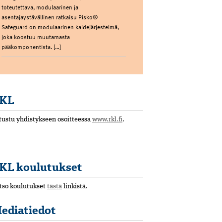
toteutettava, modulaarinen ja
asentajaystävällinen ratkaisu Pisko®
Safeguard on modulaarinen kaidejärjestelmä,
joka koostuu muutamasta
pääkomponentista. […]
KL
tustu yhdistykseen osoitteessa
www.rkl.fi
.
KL koulutukset
tso koulutukset
tästä
linkistä.
ediatiedot