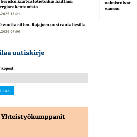
berisku kiinteistötietoihin haittaisi
valmistuivat
ergiarakentamista
viimein
6.2026 15:21
0 vuotta sitten: Rajajoen uusi rautatiesilta
6.2026 07:00
ilaa uutiskirje
hköposti
Yhteistyökumppanit