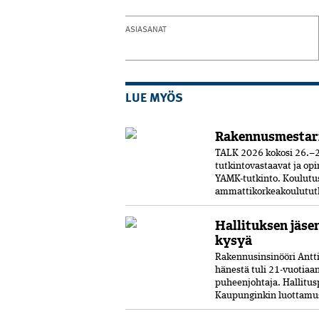
ASIASANAT
LUE MYÖS
Rakennusmestar
TALK 2026 kokosi 26.–2
tutkintovastaavat ja opi
YAMK-tutkinto. Koulut
ammattikorkeakoulututki
Hallituksen jäse
kysyä
Rakennusinsinööri Antti 
hänestä tuli 21-vuo­tia
puheenjohtaja. Hallitus
Kaupunginkin luottamust