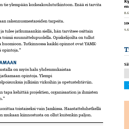
Ky
n tie ylempään korkeakoulututkintoon. Enää ei tarvita
en
8.
maan rakennusmestareiden tarpeita.
10
4.
ja tulee jatkumaankin siellä, hän tarvitsee osittain
a­ toimii suunnittelupuolella. Opiskelijoilta on tullut
ossa huo­mioon. Tutkinnossa kaikki opinnot ovat YAMK-
T
ä opintoja.”
KAMAAN
Sä
stalla on myös halu yhdenmukaistaa
e jatkamaan opintoja. Ylempi
poisuuksia julkisiin virkoihin ja opetustehtäviin.
n tapa kehittää projektien, organisaation ja ihmisten
n.”
rittaa toistaiseksi vain Jamkissa. Haastatteluhetkellä
en mukaan kiinnostusta on ollut kuitenkin paljon.