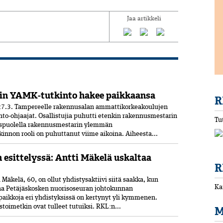
Jaa artikkeli
in YAMK-tutkinto hakee paikkaansa
R
7.3. Tampereelle rakennusalan ammattikorkeakoulujen
nto-ohjaajat. Osallistujia puhutti etenkin rakennusmestarin
Tu
uspuolella rakennusmestarin ylemmän
nnon rooli on puhuttanut viime ­aikoina. ­Aiheesta...
n esittelyssä: Antti Mäkelä uskaltaa
R
Mäkelä, 60, on ollut yhdistysaktiivi siitä saakka, kun
Ka
ana Petäjäskosken nuoriso­seuran johtokunnan
paikkoja eri yhdistyksissä on kertynyt yli kymmenen.
oimetkin ovat tulleet tutuiksi. RKL:n...
M