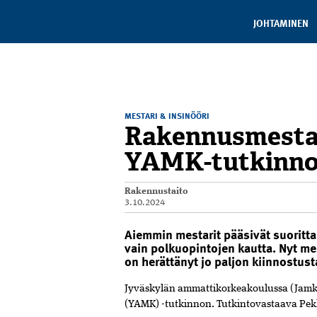
JOHTAMINEN
”Tämä on rakennusmestareille luonnollinen ti
Pekka Lähdesmäki Jamkista.
MESTARI & INSINÖÖRI
Rakennusmestar
YAMK-tutkinn
Rakennustaito
3.10.2024
Aiemmin mestarit pääsivät suorit
vain polkuopintojen kautta. Nyt me
on herättänyt jo paljon kiinnostust
Jyväskylän ammattikorkeakoulussa (Jamk) 
(YAMK) -tutkinnon. Tutkintovastaava Pekk