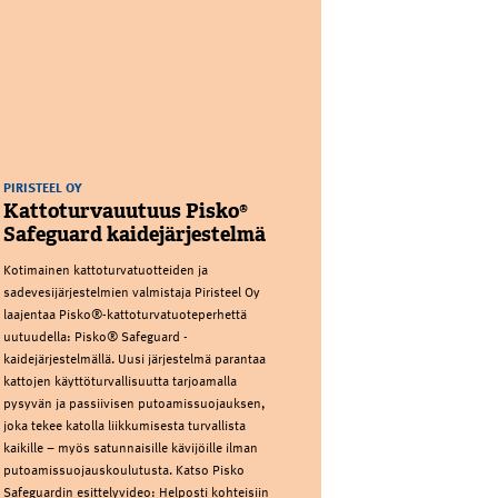
PIRISTEEL OY
Kattoturvauutuus Pisko®
Safeguard kaidejärjestelmä
Kotimainen kattoturvatuotteiden ja
sadevesijärjestelmien valmistaja Piristeel Oy
laajentaa Pisko®-kattoturvatuoteperhettä
uutuudella: Pisko® Safeguard -
kaidejärjestelmällä. Uusi järjestelmä parantaa
kattojen käyttöturvallisuutta tarjoamalla
pysyvän ja passiivisen putoamissuojauksen,
joka tekee katolla liikkumisesta turvallista
kaikille – myös satunnaisille kävijöille ilman
putoamissuojauskoulutusta. Katso Pisko
Safeguardin esittelyvideo: Helposti kohteisiin