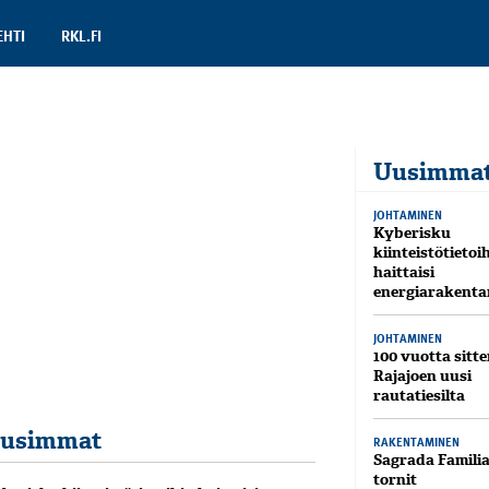
EHTI
RKL.FI
Uusimma
JOHTAMINEN
Kyberisku
kiinteistötietoi
haittaisi
energiarakenta
JOHTAMINEN
100 vuotta sitte
Rajajoen uusi
rautatiesilta
usimmat
RAKENTAMINEN
Sagrada Famili
tornit