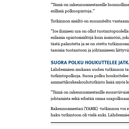
”Tämä on rakennusmestareille luonnolline
erillisiä polkuopintoja.”
Tutkinnon sisältö on suunni­teltu­ vastaa
”Jos ihmisen ura on ollut tuotantopuolella 
erilaisia opintosisältöjä kuin insinööri, jok
tästä palautetta­ ja se on otettu tutkinn
tasoisia tuotantoon ja johtamiseen liittyvi
SUORA POLKU HOUKUTTELEE JAT
Lähdesmäen mukaan uuden tutkinnon tau
tutkintopolkuja.­ Suora polku houkuttele
ammattikorkeakoulututkinto lisää myös kel
”Tämä on rakennusmestarille suoraviivaisi
johtamista sekä edistää omaa urapolkuaa
Rakennusmestari (YAMK) -tutkinnon voi suo
haku tutkintoon oli vielä auki. Lähdesmä