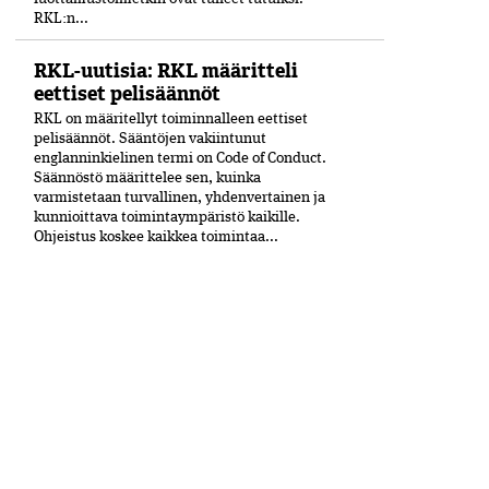
RKL:n...
RKL-uutisia: RKL määritteli
eettiset pelisäännöt
RKL on määritellyt toiminnalleen eettiset
peli­säännöt. Sääntöjen vakiintunut
englanninkielinen termi on Code of Conduct.
Säännöstö määrittelee sen, kuinka
varmistetaan turvallinen, yhdenvertainen ja
kun­nioittava toimintaympäristö kaikille.
Ohjeistus koskee kaikkea toimintaa...