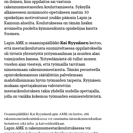
on iloinen, kun oppilaitos sai vastuun
rakennusmestareiden­ kouluttamisesta. Syksyllä
alkaneeseen monimuoto-opetukseen saatiin 30
opiskelijan motivoitunut joukko pääosin Lapin ja
Kainuun alueilta. Koulutuksessa on tämän lisäksi
avoimelta puolelta­ kymmen­kunta opiskelijaa kautta
Suomen.
Lapin AMK:n osaamispäällikkö­
Kai Ryynänen
kertoo,
että mestari­koulutusta suunniteltaessa oppilaitoksella
oli tiivistä yhteistyötä yritysmaailman ja muiden alan
toimijoiden kanssa. Yrityselämästä oli tullut monen
vuoden ajan viestejä, että työmailla tarvitaan
nimenomaan rakennus­mestareita. Tämän perusteella
opinto­kokonaisuus räätälöitiin palvelemaan
mahdollisimman hyvin työmaiden tarpeita. Ryynäsen
mukaan opettajakuntaa vahvistettiin
mestarikoulutuksen takia yhdellä uudella opettajalla,
jolla on vankka kokemus työmaiden esimiestehtävistä.
Osaamispäällikkö Kai RyynänenLapin AMK:sta kertoo, että
rakennusmestarikoulutuksessa voi suuntautua talonrakennustekniikan
tuotantoon sekä infra- ja kaivos­tekniikkaan.
Lapin AMK:n rakennusmestari­koulutuksessa voi