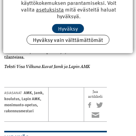
käyttökokemuksen parantamiseksi. Voit
vaatimuksiin. Pääpaino­ on työnjohdollisten osaamisten
valita
asetuksista
mitä evästeitä haluat
saavuttamisen lisäksi elinkaari-, kiertotalous- ja
digiosaamisessa sekä logistiikkaosaamisessa.
hyväksyä.
Tekninen osaaminen ei yksin riitä. Työmaata johtavat
rakennusmestarit kohtaavat päivittäin työntekijöitä,
Hyväksy
alihankkijoita ja muita työmaalla toimivia henkilöitä.
Hyvät vuorovaikutustaidot edistävät yhteistoimintaa
Hyväksy vain välttämättömät
haasteellisissa ja nopeasti muuttuvissa tilanteissa.
Ammattitaitoisen rakennusmestarin on kyettävä
viestimään sujuvasti kiperissä ja yllättävissäkin
tilanteissa.
Teksti Visa Vilkuna Kuvat Jamk ja Lapin AMK
AMK
,
Jamk
,
ASIASANAT
Jaa
artikkeli
koulutus
,
Lapin AMK
,
monimuoto-opetus
,
rakennusmestari