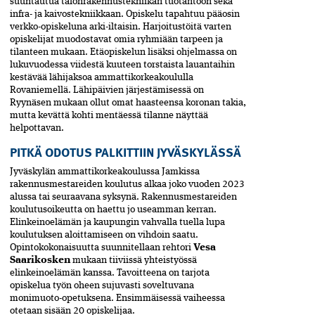
suuntautua­ ­talonrakennustekniikan tuotantoon sekä
infra- ja kaivostekniikkaan. Opiskelu tapahtuu pääosin
verkko-opiskeluna arki-iltaisin. Harjoitustöitä varten
opiskelijat muodostavat omia ryhmiään tarpeen ja
tilanteen mukaan. Etäopiskelun lisäksi ohjelmassa on
luku­vuodessa viidestä kuuteen torstaista lauantaihin
kestävää lähijaksoa ammattikorkeakoululla
Rovaniemellä. Lähipäivien järjestämisessä on
Ryynäsen mukaan ollut omat haasteensa koronan takia,
mutta kevättä kohti mentäessä tilanne näyttää
helpottavan.
PITKÄ ODOTUS PALKITTIIN JYVÄSKYLÄSSÄ
Jyväskylän ammattikorkeakoulussa Jamkissa
rakennusmestareiden koulutus alkaa joko vuoden 2023
alussa tai seuraavana syksynä. Rakennusmestareiden
koulutus­oikeutta on haettu jo useam­man kerran.
Elinkeinoelämän ja kaupungin vahvalla tuella lupa
koulutuksen aloittamiseen on vihdoin saatu.
Opintokokonaisuutta suunnitellaan rehtori
Vesa
Saarikosken
mukaan tiiviissä yhteistyössä
elinkeinoelämän kanssa. Tavoitteena­ on tarjota
opiskelua työn oheen sujuvasti soveltuvana
monimuoto-­opetuksena. Ensimmäisessä vaiheessa
otetaan sisään 20 opiskelijaa.