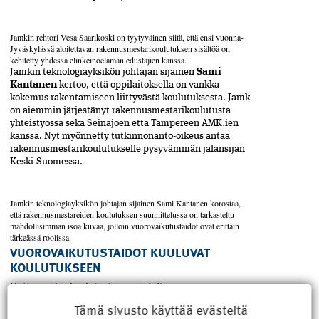
Jamkin rehtori Vesa Saarikoski­ on tyytyväinen siitä, että ensi vuonna­
Jyväskylässä aloitettavan rakennusmestarikoulutuksen sisältöä on
kehitetty yhdessä elinkeinoelämän edustajien kanssa.
Jamkin teknologiayksikön johtajan sijainen
Sami
Kantanen
kertoo, että oppilaitoksella on vankka
kokemus rakentamiseen liittyvästä koulutuksesta. Jamk
on aiemmin järjestänyt rakennusmestarikoulutusta
yhteistyössä sekä Seinä­joen että Tampereen AMK:ien
kanssa. Nyt myönnetty tutkinnonanto-­oikeus antaa
rakennusmestarikoulutukselle pysyvämmän jalansijan
Keski-Suomessa.
Jamkin teknologiayksikön johtajan sijainen Sami Kantanen korostaa,
että rakennusmestareiden koulutuksen suunnittelussa on tarkasteltu
mahdollisimman isoa kuvaa, jolloin vuoro­vaikutustaidot ovat erittäin
tärkeässä roolissa.
VUOROVAIKUTUSTAIDOT KUULUVAT
KOULUTUKSEEN
Uutta mestarikoulutusta suunniteltaessa
vuorovaikutustaitojen kehittämisellä on ollut
Tämä sivusto käyttää evästeitä
merkittävä osa. Koulutusta kehitetään vastaamaan alan