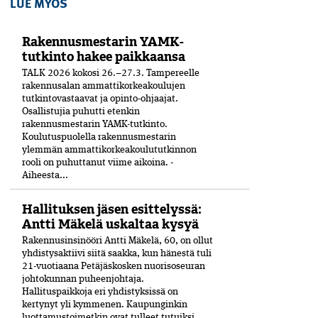
LUE MYÖS
Rakennusmestarin YAMK-
tutkinto hakee paikkaansa
TALK 2026 kokosi 26.–27.3. Tampereelle
rakennusalan ammattikorkeakoulujen
tutkintovastaavat ja opinto-ohjaajat.
Osallistujia puhutti etenkin
rakennusmestarin YAMK-tutkinto.
Koulutuspuolella rakennusmestarin
ylemmän ammattikorkeakoulututkinnon
rooli on puhuttanut viime ­aikoina. ­
Aiheesta...
Hallituksen jäsen esittelyssä:
Antti Mäkelä uskaltaa kysyä
Rakennusinsinööri Antti Mäkelä, 60, on ollut
yhdistysaktiivi siitä saakka, kun hänestä tuli
21-vuo­tiaana Petäjäskosken nuoriso­seuran
johtokunnan puheenjohtaja.
Hallituspaikkoja eri yhdistyksissä on
kertynyt yli kymmenen. Kaupunginkin
luottamustoimetkin ovat tulleet tutuiksi.