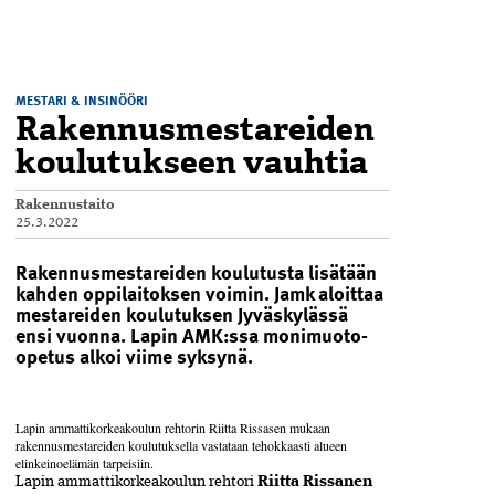
MESTARI & INSINÖÖRI
Rakennusmestareiden
koulutukseen vauhtia
Rakennustaito
25.3.2022
Rakennusmestareiden koulutusta lisätään
kahden oppilaitoksen voimin. Jamk aloittaa
mestareiden koulutuksen Jyväskylässä
ensi vuonna. Lapin AMK:ssa monimuoto-
opetus alkoi viime syksynä.
Lapin ammattikorkeakoulun rehtorin Riitta Rissasen mukaan
rakennusmestareiden koulutuksella vastataan tehokkaasti alueen
elinkeinoelämän tarpeisiin.
Lapin ammattikorkeakoulun rehtori
Riitta Rissanen­