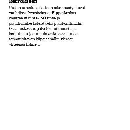
kerrokseen
Uuden urheilukeskuksen rakennustyöt ovat
vauhdissa Jyväskylässä. Hipposkeskus
käsittää liikunta-, osaamis- ja
jääurheilukeskukset sekä pysäköintihallin.
Osaamiskeskus palvelee tutkimusta ja
koulutusta.Jääurheilukeskukseen tulee
remontoitavan kilpajäähallin viereen
yhteensä kolme...