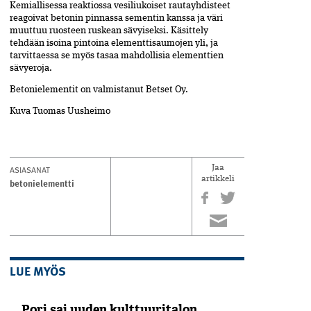
Kemiallisessa reaktiossa vesiliukoiset rautayhdisteet
reagoivat betonin pinnassa sementin kanssa ja väri
muuttuu ruosteen ruskean sävyiseksi. Käsittely
tehdään isoina pintoina elementtisaumojen yli, ja
tarvittaessa se myös tasaa mahdollisia elementtien
sävyeroja.
Betonielementit on valmistanut Betset Oy.
Kuva Tuomas Uusheimo
ASIASANAT
Jaa
artikkeli
betonielementti
LUE MYÖS
Pori sai uuden kulttuuritalon