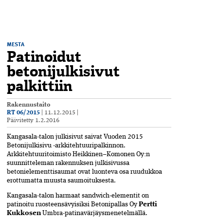
MESTA
Patinoidut
betonijulkisivut
palkittiin
Rakennustaito
RT 06/2015
|
11.12.2015
|
Päivitetty
1.2.2016
Kangasala-talon julkisivut saivat Vuoden 2015
Betonijulkisivu -arkkitehtuuripalkinnon.
Arkkitehtuuritoimisto Heikkinen–Komonen Oy:n
suunnitteleman rakennuksen julkisivussa
betonielementtisaumat ovat luonteva osa ruudukkoa
erottumatta muusta saumoituksesta.
Kangasala-talon harmaat sandwich-elementit on
patinoitu ruosteensävyisiksi Betonipallas Oy
Pertti
Kukkosen
Umbra-patinavärjäysmenetelmällä.