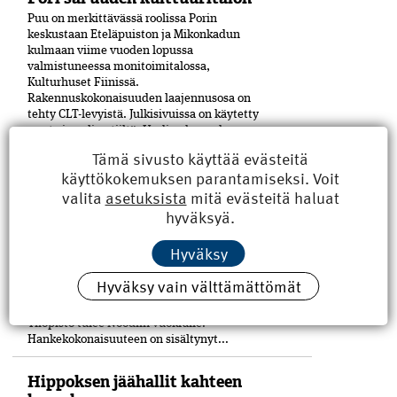
Puu on merkittävässä roolissa Porin
keskustaan Eteläpuiston ja Mikonkadun
kulmaan viime vuoden lopussa
valmistuneessa moni­toimitalossa,
Kulturhuset Fiinissä.
Rakennuskokonaisuuden laajennusosa on
tehty CLT-levyistä. Julkisivuissa on käytetty
puuta ja paljon tiiltä. Uudisrakennuksen
on...
Tämä sivusto käyttää evästeitä
käyttökokemuksen parantamiseksi. Voit
Hervannan Noodi valmistuu
valita
asetuksista
mitä evästeitä haluat
tänä kesänä
hyväksyä.
Sähkötalon uudisrakennus Noodi on
valmistumassa Tampereen yliopiston
Hyväksy
Hervannan kampuksella. SRV on toteuttanut
hankkeen projektinjohtourakkana
Hyväksy vain välttämättömät
yhteistyössä rakennuttajan, Suomen
Yliopistokiinteistöt Oy:n (SYK), kanssa.
Yliopisto tulee Noodiin vuokralle.
Hankekokonaisuuteen on sisältynyt...
Hippoksen jäähallit kahteen