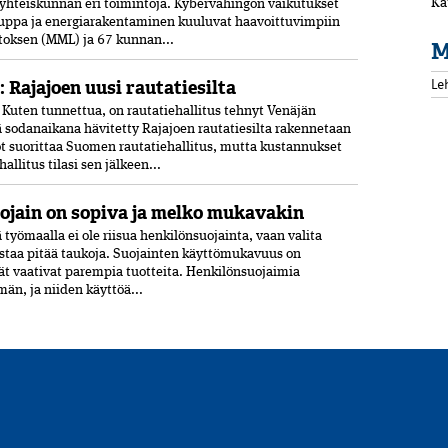
Ka
i yhteiskunnan eri toimintoja. Kyber­vahingon vaikutukset
kauppa ja energia­rakentaminen kuuluvat haavoittuvimpiin
toksen (MML) ja 67 kunnan...
M
Le
: Rajajoen uusi rautatiesilta
uten tunnettua, on rautatiehallitus tehnyt Venäjän
 sodanaikana hävitetty Rajajoen rautatiesilta rakennetaan
t suorittaa Suomen rautatiehallitus, mutta kustannukset
allitus tilasi sen jälkeen...
ojain on sopiva ja melko mukavakin
ä työmaalla ei ole riisua henkilönsuojainta, vaan valita
istaa pitää taukoja. Suojainten käyttömukavuus on
ät vaativat parempia tuotteita. Henkilönsuojaimia
än, ja niiden käyttöä...