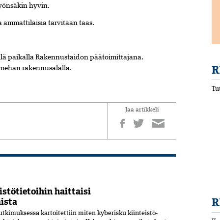
yönsäkin
hyvin.
ia
ammattilaisia
tarvitaan
taas.
llä paikalla Rakennustaidon päätoimittajana.
R
mmehan rakennusalalla.
Tu
Jaa artikkeli
stötietoihin haittaisi
R
ista
tkimuksessa kartoitettiin miten kyberisku kiinteistö­