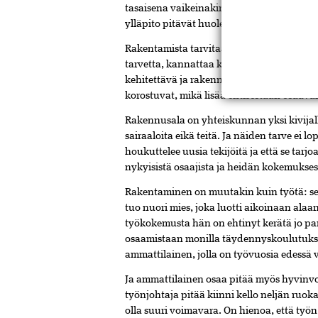
tasaisena
vaikeinakin
aikoina.
Energiate
ylläpito
pitävät
huolen
siitä,
että
työtä
rii
Rakentamista
tarvitaan –
ja
rakentajia.
Va
tarvetta,
kannattaa
katsoa
pidemmälle.
V
kehitettävä
ja
rakennuksia
korjattava.
Sa
korostuvat,
mikä
lisää
entisestään
osaav
Rakennusala
on
yhteiskunnan
yksi
kivija
sairaaloita
eikä
teitä.
Ja
näiden
tarve
ei
lo
houkuttelee
uusia
tekijöitä
ja
että
se
tarjo
nykyisistä
osaajista
ja
heidän
kokemukse
Rakentaminen
on
muutakin
kuin
työtä:
s
tuo
nuori
mies,
joka
luotti
aikoinaan
alaa
työkokemusta
hän
on
ehtinyt
kerätä
jo
pa
osaamistaan
monilla
täydennyskoulutuksi
ammattilainen,
jolla
on
työvuosia
edessä
Ja
ammattilainen
osaa
pitää
myös
hyvinv
työnjohtaja
pitää
kiinni
kello
neljän
ruok
olla
suuri
voimavara.
On
hienoa,
että
työ