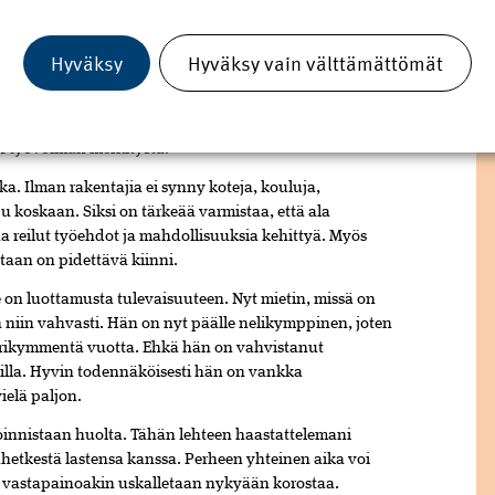
hokkuusremontit
ja
vanhenevan
rakennuskannan
ttää
jatkossakin.
Hyväksy
Hyväksy vain välttämättömät
ikka
taantuma
on
hetkellisesti
vähentänyt
työvoiman
äestö
kasvaa
kaupungeissa,
infrastruktuuria
on
malla
rakentamisen
laatu-
ja
vastuullisuusvaatimukset
an
työvoiman
merkitystä.
lka.
Ilman
rakentajia
ei
synny
koteja,
kouluja,
pu
koskaan.
Siksi
on
tärkeää
varmistaa,
että
ala
aa
reilut
työehdot
ja
mahdollisuuksia
kehittyä.
Myös
staan
on
pidettävä
kiinni.
e
on
luottamusta
tulevaisuuteen.
Nyt
mietin,
missä
on
n
niin
vahvasti.
Hän
on
nyt
päälle
nelikymppinen,
joten
rikymmentä
vuotta.
Ehkä
hän
on
vahvistanut
lla.
Hyvin
todennäköisesti
hän
on
vankka
vielä
paljon.
oinnistaan
huolta.
Tähän
lehteen
haastattelemani
ahetkestä
lastensa
kanssa.
Perheen
yhteinen
aika
voi
n
vastapainoakin
uskalletaan
nykyään
korostaa.