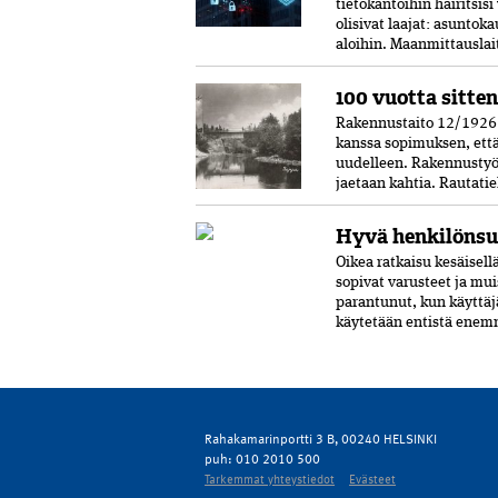
tietokantoihin häiritsis
olisivat laajat: asunto
aloihin. Maanmittauslai
100 vuotta sitten
Rakennustaito 12/1926 K
kanssa sopimuksen, että
uudelleen. Rakennustyö
jaetaan kahtia. Rautatieh
Hyvä henkilönsu
Oikea ratkaisu kesäisell
sopivat varusteet ja mu
parantunut, kun käyttäj
käytetään entistä enemm
Rahakamarinportti 3 B, 00240 HELSINKI
puh: 010 2010 500
Tarkemmat yhteystiedot
Evästeet