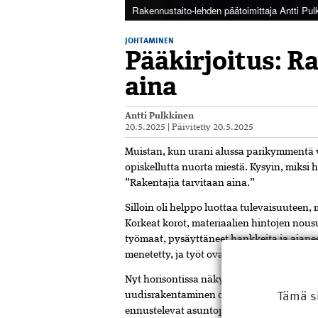
Rakennustaito-lehden päätoimittaja Antti Pul
JOHTAMINEN
Pääkirjoitus: R
aina
Antti Pulkkinen
20.5.2025
|
Päivitetty
20.5.2025
Muistan,
kun
urani
alussa
parikymmentä
opiskellutta
nuorta
miestä.
Kysyin,
miksi
”
Rakentajia
tarvitaan
aina.”
Silloin
oli
helppo
luottaa
tulevaisuuteen,
Korkeat
korot,
materiaalien
hintojen
nous
työmaat,
pysäyttäneet
hankkeita
ja
ajane
menetetty,
ja
työt
ovat
olleet
osaajillakin
t
Nyt
horisontissa
näkyy
kuitenkin
valoa.
T
Tämä s
uudisrakentaminen
osoittaa
heräämisen
m
ennustelevat
asuntopulan
häämöttävän