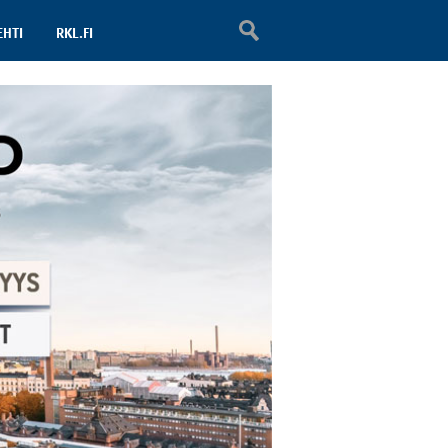
EHTI
RKL.FI