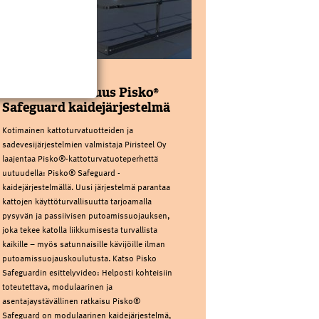
PIRISTEEL OY
Kattoturvauutuus Pisko®
Safeguard kaidejärjestelmä
Kotimainen kattoturvatuotteiden ja
sadevesijärjestelmien valmistaja Piristeel Oy
laajentaa Pisko®-kattoturvatuoteperhettä
uutuudella: Pisko® Safeguard -
kaidejärjestelmällä. Uusi järjestelmä parantaa
kattojen käyttöturvallisuutta tarjoamalla
pysyvän ja passiivisen putoamissuojauksen,
joka tekee katolla liikkumisesta turvallista
kaikille – myös satunnaisille kävijöille ilman
putoamissuojauskoulutusta. Katso Pisko
Safeguardin esittelyvideo: Helposti kohteisiin
toteutettava, modulaarinen ja
asentajaystävällinen ratkaisu Pisko®
Safeguard on modulaarinen kaidejärjestelmä,