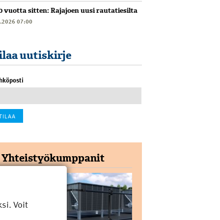
0 vuotta sitten: Rajajoen uusi rautatiesilta
6.2026 07:00
ilaa uutiskirje
hköposti
Yhteistyökumppanit
i. Voit