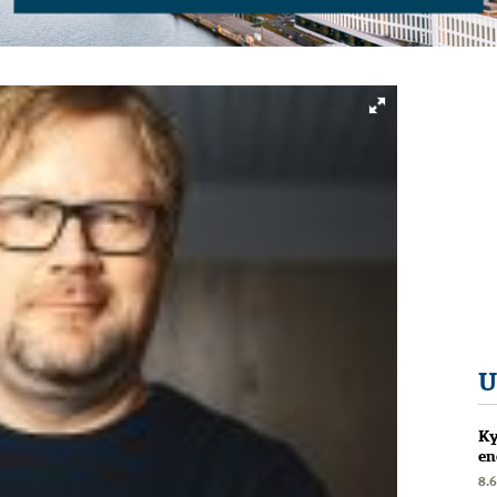
U
Ky
en
8.