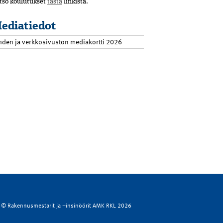
tso koulutukset
tästä
linkistä.
ediatiedot
hden ja verkkosivuston mediakortti 2026
© Rakennusmestarit ja –insinöörit AMK RKL 2026