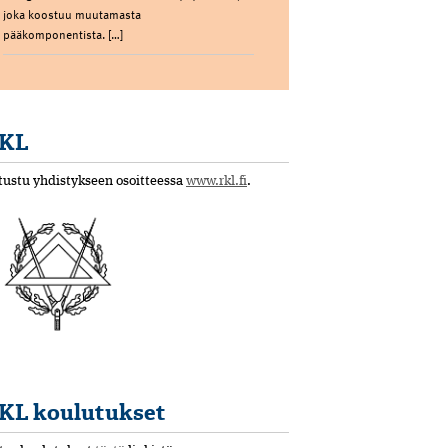
joka koostuu muutamasta
pääkomponentista. […]
KL
tustu yhdistykseen osoitteessa
www.rkl.fi
.
KL koulutukset