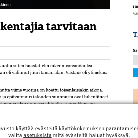
kkinen
10
4.
akentajia tarvitaan
T
Sä
vuotta
sitten
haastattelin
rakennusinsinööriksi
hän
oli
valinnut
juuri
tämän
alan.
Vastaus
oli
ytimekäs:
mutta
viime
vuosina
on
koettu
toisenlaisiakin
aikoja.
u
ja
epävarmuus
talouden
suunnasta
ovat
hiljentäneet
et
monia
alan
yrityksiä
ahtaalle.
Työpaikkoja
on
iukassa.
alouden
suhteen
on
toiveikkuutta,
ja
ivusto käyttää evästeitä käyttökokemuksen parantamiseks
erkkejä.
Asuntojen
kysyntä
vilkastuu,
ja
rohkeimmat
valita
asetuksista
mitä evästeitä haluat hyväksyä.
nurkan
takana.
Korjausrakentaminen
on
jatkunut