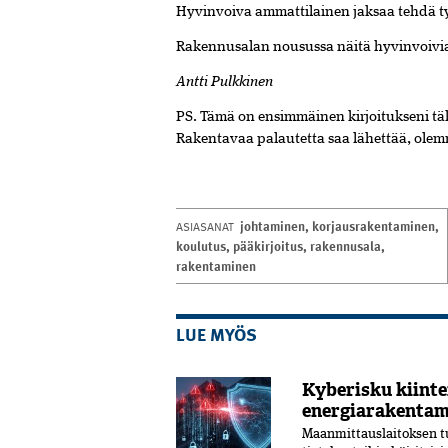
Hyvinvoiva
ammattilainen
jaksaa
tehdä
t
Rakennusalan
nousussa
näitä
hyvinvoiv
Antti Pulkkinen
PS. Tämä on ensimmäinen kirjoitukseni tä
Rakentavaa palautetta saa lähettää, ole
johtaminen
,
korjausrakentaminen
,
ASIASANAT
koulutus
,
pääkirjoitus
,
rakennusala
,
rakentaminen
LUE MYÖS
Kyberisku kiintei
energiarakentam
Maanmittauslaitoksen tu