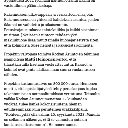
Syyskuussa 2021 työmaan haltuun ottanut Ekami on
vastuullinen pääurakoitsija.
Rakennuksen ulkovaippaan ja vesikattoon ei kajota.
Rakennuksessa on yhteensä kahdeksan asuntoa, joiden
ikkunat on vaihdettu jo aikaisemmin.
Peruskorjausurakassa talotekniikka ja kaikki sisäpinnat
­uusitaan. Jokaiseen asuntoon tehdään yksi
makuuhuone lisää muuttamalla huonejärjestystä siten,
että kolmioista tulee neliöitä ja kaksioista kolmioita.
Projektin valvojana toimiva Kotkan Asuntojen tekninen
isännöitsijä
Matti Heinonen
kertoo, että
tilaratkaisuilla haetaan vuokrattavuutta. Kaksiot ja
kolmiot ovat pinta-alaltaan liian suuria vuokratasoon
nähden.
Projektin kustannusarvio on 800 000 euroa. Heinonen
miettii, että opiskelijatyönä tehty peruskorjaus­ tuplaa
rakentamisajan normaaliurakkaan verrattuna.­ Toisaalta
vaikka Kotkan Asunnot menettää 12 kuukauden
vuokrat, tulee hanke kokonaisuutena hieman
edullisemmaksi kuin perinteinen urakkakilpailu.
”Kohteen pitää olla valmis 15. syyskuuta 2023. Minulla
on sellainen näkemys, että se valmistuu joitakin
kuukausia aikaisemmin”, Heinonen sanoo.