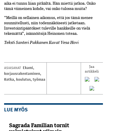
aika ei tunnu liian pitkältä. Hän miettii jatkoa. Onko
tämä viimeinen kohde, vai onko tulossa muita?
”Meillä on sellainen aikomus, että jos tämä menee
suunnitellusti, niin todennäköisesti jatketaan.
Investointipäätökset tuleville hankkeille on vielä
tekemättä”, isännöitsijä Heinonen toteaa.
Teksti Santeri Pakkanen Kuvat Vesa Hovi
Ekami
,
ASIASANAT
Jaa
artikkeli
korjausrakentaminen
,
Kotka
,
koulutus
,
työmaa
LUE MYÖS
Sagrada Familian tornit