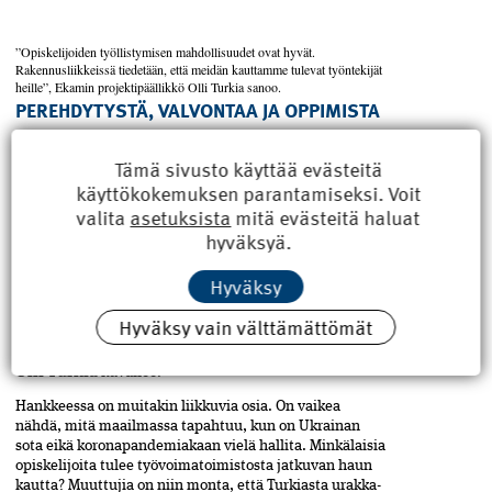
”Opiskelijoiden työllistymisen mahdollisuudet ovat hyvät.
Rakennusliikkeissä tiedetään, että­ meidän kauttamme tulevat työntekijät
heille”, Ekamin projekti­päällikkö Olli Turkia sanoo.
PEREHDYTYSTÄ, VALVONTAA JA OPPIMISTA
Projektin etenemisen yhtenä suurimmista haasteista­
Turkia pitää porukan vaihtuvuutta. Tähän mennessä
Tämä sivusto käyttää evästeitä
työmaalla on perehdytetty 72 opiskelijaa, ja nyt sinne
käyttökokemuksen parantamiseksi. Voit
on tullut kymmenkunta uutta tekijää. Osa opiskelijoista
valita
asetuksista
mitä evästeitä haluat
lähtee pois työmaalta joko valmistuttuaan tai
hyväksyä.
suorittaakseen tutkinnon muita osia toisaalla. Toisia
tulee tilalle. Tässä on iso ero yritykseen nähden:
Hyväksy
”Siellä sinulla on vaikka laatoittaja, joka on ollut töissä
20 vuotta ja osaa tehdä työn loppuun asti. Täällä on
Hyväksy vain välttämättömät
ajettava jokainen opiskelija aina sisään ja valvottava,
että hän tekee oikein ja oppii siinä samalla”, Ekamin
Olli Turkia
kuvailee.
Hankkeessa on muitakin liikkuvia osia. On vaikea
nähdä, mitä maailmassa tapahtuu, kun on Ukrainan
sota eikä koronapandemiakaan vielä hallita. Minkälaisia
opiskelijoita tulee työvoimatoimistosta jatkuvan haun
kautta? Muuttujia on niin monta, että Turkiasta urakka-