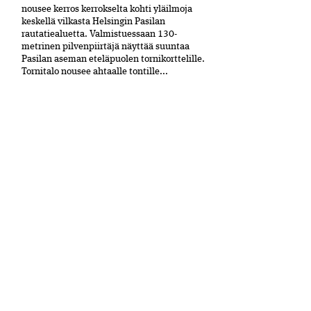
nousee kerros kerrokselta kohti yläilmoja
keskellä vilkasta Helsingin Pasilan
rautatiealuetta. Valmistuessaan 130-
metrinen pilvenpiirtäjä näyttää suuntaa
Pasilan aseman eteläpuolen tornikorttelille.
Tornitalo nousee ahtaalle tontille...