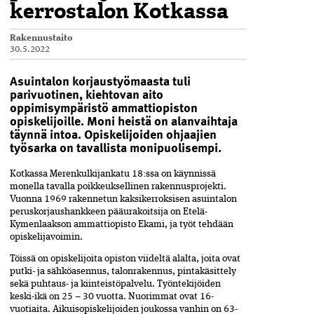
kerrostalon Kotkassa
Rakennustaito
30.5.2022
Asuintalon korjaustyömaasta tuli
parivuotinen, kiehtovan aito
oppimisympäristö ammattiopiston
opiskelijoille. Moni heistä on alanvaihtaja
täynnä intoa. Opiskelijoiden ohjaajien
työsarka on tavallista monipuolisempi.
Kotkassa Merenkulkijankatu 18:ssa on käynnissä
monella tavalla poikkeuksellinen rakennusprojekti.
Vuonna 1969 rakennetun kaksikerroksisen asuintalon
peruskorjaushankkeen pääurakoitsija on Etelä-
Kymenlaakson ammattiopisto Ekami, ja työt tehdään
opiskelijavoimin.
Töissä on opiskelijoita opiston viideltä alalta, joita ovat
putki- ja sähköasennus, talonrakennus, pintakäsittely
sekä puhtaus- ja kiinteistöpalvelu. Työntekijöiden
keski-ikä on 25 – 30 vuotta. Nuorimmat ovat 16-
vuotiaita. Aikuisopiskelijoiden joukossa vanhin on 63-