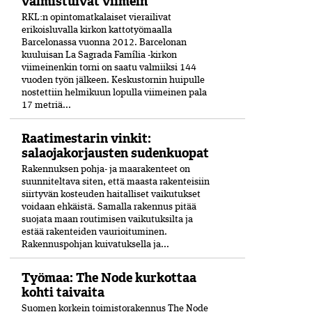
valmistuivat viimein
RKL:n opintomatkalaiset vierailivat
erikoisluvalla kirkon kattotyömaalla
Barcelonassa vuonna 2012. Barcelonan
kuuluisan La Sagrada Família -kirkon
viimeinenkin torni on saatu valmiiksi­ 144
vuoden työn jälkeen. Keskustornin huipulle
nostettiin helmikuun lopulla viimeinen pala
17 metriä...
Raatimestarin vinkit:
salaojakorjausten sudenkuopat
Rakennuksen pohja- ja maarakenteet on
suunniteltava siten, että maasta rakenteisiin
siirtyvän kosteuden haitalliset vaikutukset
voidaan ehkäistä. Samalla rakennus pitää
suojata maan routimisen vaikutuksilta ja
estää rakenteiden vaurioituminen.
Rakennuspohjan kuivatuksella ja...
Työmaa: The Node kurkottaa
kohti taivaita
Suomen korkein toimistorakennus The Node