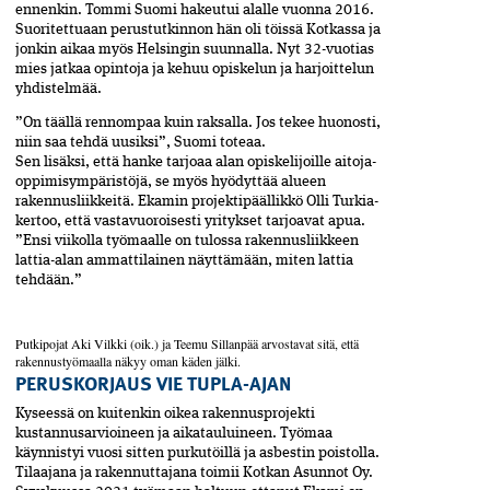
ennenkin. Tommi Suomi hakeutui alalle vuonna 2016.
Suoritettuaan perustutkinnon hän oli töissä Kotkassa ja
jonkin aikaa myös Helsingin suunnalla. Nyt 32-vuotias
mies jatkaa opintoja ja kehuu opiskelun ja harjoittelun
yhdistelmää.
”On täällä rennompaa kuin raksalla. Jos tekee huonosti,
niin saa tehdä uusiksi”, Suomi toteaa.
Sen lisäksi, että hanke tarjoaa alan opiskelijoille­ aitoja­
oppimisympäristöjä, se myös hyödyttää ­alueen
rakennusliikkeitä. Ekamin projektipäällikkö Olli Turkia­­
kertoo, että vastavuoroisesti yritykset tarjoavat apua.
”Ensi viikolla työmaalle on tulossa rakennusliikkeen
lattia-alan ammattilainen näyttämään, miten lattia
tehdään.”
Putkipojat Aki Vilkki (oik.) ja Teemu Sillanpää arvostavat sitä, että
rakennustyömaalla näkyy oman käden jälki.
PERUSKORJAUS VIE TUPLA-AJAN
Kyseessä on kuitenkin oikea rakennusprojekti
kustannusarvioineen ja aikatauluineen. Työmaa
käynnistyi vuosi sitten purkutöillä ja asbestin poistolla.
Tilaajana ja rakennuttajana toimii Kotkan Asunnot Oy.