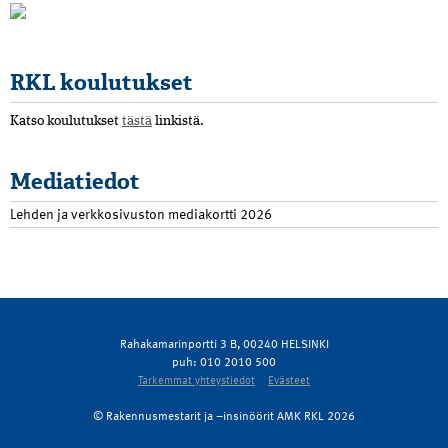
RKL koulutukset
Katso koulutukset
tästä
linkistä.
Mediatiedot
Lehden ja verkkosivuston mediakortti 2026
Rahakamarinportti 3 B, 00240 HELSINKI
puh: 010 2010 500
Tarkemmat yhteystiedot
Evästeet
© Rakennusmestarit ja –insinöörit AMK RKL 2026