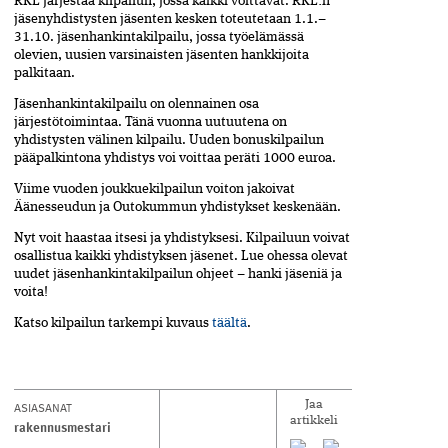
RKL järjestää kilpailun, jossa kaikki voittavat. RKL:n
jäsenyhdistysten jäsenten kesken toteutetaan 1.1.–
31.10. jäsenhankintakilpailu, jossa työelämässä
olevien, uusien varsinaisten jäsenten hankkijoita
palkitaan.
Jäsenhankintakilpailu on olennainen osa
järjestötoimintaa. Tänä vuonna uutuutena on
yhdistysten välinen kilpailu. Uuden bonuskilpailun
pääpalkintona yhdistys voi voittaa peräti 1000 euroa.
Viime vuoden joukkuekilpailun voiton jakoivat
Äänesseudun ja Outokummun yhdistykset keskenään.
Nyt voit haastaa itsesi ja yhdistyksesi. Kilpailuun voivat
osallistua kaikki yhdistyksen jäsenet. Lue ohessa olevat
uudet jäsenhankintakilpailun ohjeet – hanki jäseniä ja
voita!
Katso kilpailun tarkempi kuvaus
täältä
.
ASIASANAT
Jaa
artikkeli
rakennusmestari