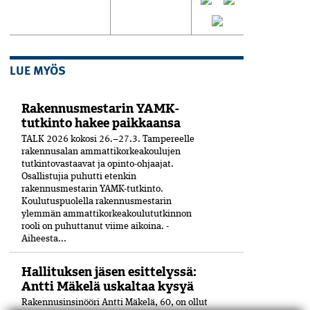
LUE MYÖS
Rakennusmestarin YAMK-
tutkinto hakee paikkaansa
TALK 2026 kokosi 26.–27.3. Tampereelle
rakennusalan ammattikorkeakoulujen
tutkintovastaavat ja opinto-ohjaajat.
Osallistujia puhutti etenkin
rakennusmestarin YAMK-tutkinto.
Koulutuspuolella rakennusmestarin
ylemmän ammattikorkeakoulututkinnon
rooli on puhuttanut viime ­aikoina. ­
Aiheesta...
Hallituksen jäsen esittelyssä:
Antti Mäkelä uskaltaa kysyä
Rakennusinsinööri Antti Mäkelä, 60, on ollut