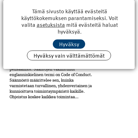
yhdistysaktiivi siitä saakka, kun hänestä tuli
21-vuo­tiaana Petäjäskosken nuoriso­seuran
Tämä sivusto käyttää evästeitä
johtokunnan puheenjohtaja.
käyttökokemuksen parantamiseksi. Voit
Hallituspaikkoja eri yhdistyksissä on
valita
asetuksista
mitä evästeitä haluat
kertynyt yli kymmenen. Kaupunginkin
hyväksyä.
luottamustoimetkin ovat tulleet tutuiksi.
RKL:n...
Hyväksy
RKL-uutisia: RKL määritteli
Hyväksy vain välttämättömät
eettiset pelisäännöt
RKL on määritellyt toiminnalleen eettiset
peli­säännöt. Sääntöjen vakiintunut
englanninkielinen termi on Code of Conduct.
Säännöstö määrittelee sen, kuinka
varmistetaan turvallinen, yhdenvertainen ja
kun­nioittava toimintaympäristö kaikille.
Ohjeistus koskee kaikkea toimintaa...