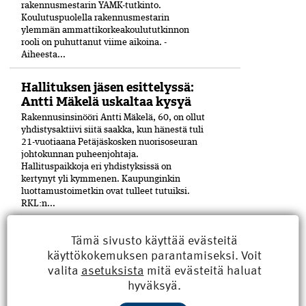
rakennusmestarin YAMK-tutkinto.
Koulutuspuolella rakennusmestarin
ylemmän ammattikorkeakoulututkinnon
rooli on puhuttanut viime ­aikoina. ­
Aiheesta...
Hallituksen jäsen esittelyssä:
Antti Mäkelä uskaltaa kysyä
Rakennusinsinööri Antti Mäkelä, 60, on ollut
yhdistysaktiivi siitä saakka, kun hänestä tuli
21-vuo­tiaana Petäjäskosken nuoriso­seuran
johtokunnan puheenjohtaja.
Hallituspaikkoja eri yhdistyksissä on
kertynyt yli kymmenen. Kaupunginkin
luottamustoimetkin ovat tulleet tutuiksi.
RKL:n...
RKL-uutisia: RKL määritteli
Tämä sivusto käyttää evästeitä
eettiset pelisäännöt
käyttökokemuksen parantamiseksi. Voit
valita
asetuksista
mitä evästeitä haluat
RKL on määritellyt toiminnalleen eettiset
peli­säännöt. Sääntöjen vakiintunut
hyväksyä.
englanninkielinen termi on Code of Conduct.
Säännöstö määrittelee sen, kuinka