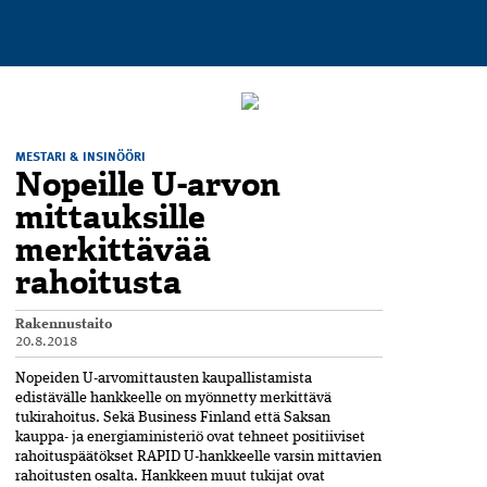
MESTARI & INSINÖÖRI
Nopeille U-arvon
mittauksille
merkittävää
rahoitusta
Rakennustaito
20.8.2018
Nopeiden U-arvomittausten kaupallistamista
edistävälle hankkeelle on myönnetty merkittävä
tukirahoitus. Sekä Business Finland että Saksan
kauppa- ja energiaministeriö ovat tehneet positiiviset
rahoituspäätökset RAPID U-hankkeelle varsin mittavien
rahoitusten osalta. Hankkeen muut tukijat ovat