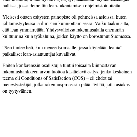
hallissa, jossa demottiin lean-rakentamisen ohjelmistotuotteita.
Yleisesti ottaen esitysten painopiste oli pehmeissä asioissa, kuten
johtamistyyleissä ja ihmisten kunnioittamisessa. Vaikuttaakin siltä,
että lean ymmärretään Yhdysvalloissa rakennusalalla enemmän
kulttuurina kuin työkaluina, joiden käyttö on korostunut Suomessa.
”Sen tuntee heti, kun menee työmaalle, jossa käytetään leania”,
paikalliset lean-asiantuntijat kuvailivat.
Eniten konferenssin osallistujia tuntui toisaalta kiinnostavan
rakennushankkeen arvon tuottoa käsittelevä esitys, jonka keskeinen
teema oli Conditions of Satisfaction (COS) – eli ehdot tai
menestystekijät, jotka rakennusprosessin pitää täyttää, jotta asiakas
on tyytyväinen.