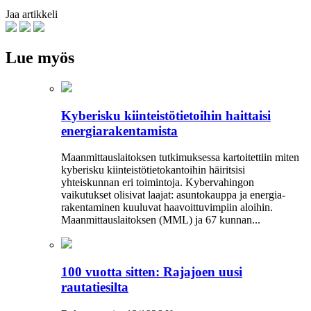
Jaa artikkeli
Lue myös
Kyberisku kiinteistötietoihin haittaisi
energiarakentamista
Maanmittauslaitoksen tutkimuksessa kartoitettiin miten
kyberisku kiinteistö­tietokantoihin häiritsisi
yhteiskunnan eri toimintoja. Kyber­vahingon
vaikutukset olisivat laajat: asuntokauppa ja energia­
rakentaminen kuuluvat haavoittuvimpiin aloihin.
Maanmittauslaitoksen (MML) ja 67 kunnan...
100 vuotta sitten: Rajajoen uusi
rautatiesilta