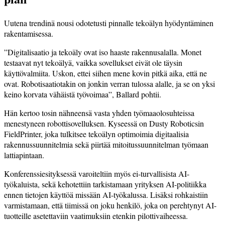
Uutena trendinä nousi odotetusti pinnalle tekoälyn hyödyntäminen
rakentamisessa.
”Digitalisaatio ja tekoäly ovat iso haaste rakennusalalla. Monet
testaavat nyt tekoälyä, vaikka sovellukset eivät ole täysin
käyttövalmiita. Uskon, ettei siihen mene kovin pitkä aika, että ne
ovat. Robotisaatiotakin on jonkin verran tulossa alalle, ja se on yksi
keino korvata vähäistä työvoimaa”, Ballard pohtii.
Hän kertoo tosin nähneensä vasta yhden työmaaolosuhteissa
menestyneen robottisovelluksen. Kyseessä on Dusty Roboticsin
FieldPrinter, joka tulkitsee tekoälyn optimoimia digitaalisia
rakennussuunnitelmia sekä piirtää mitoitussuunnitelman työmaan
lattiapintaan.
Konferenssiesityksessä varoiteltiin myös ei-turvallisista AI-
työkaluista, sekä kehotettiin tarkistamaan yrityksen AI-politiikka
ennen tietojen käyttöä missään AI-työkalussa. Lisäksi rohkaistiin
varmistamaan, että tiimissä on joku henkilö, joka on perehtynyt AI-
tuotteille asetettaviin vaatimuksiin etenkin pilottivaiheessa.