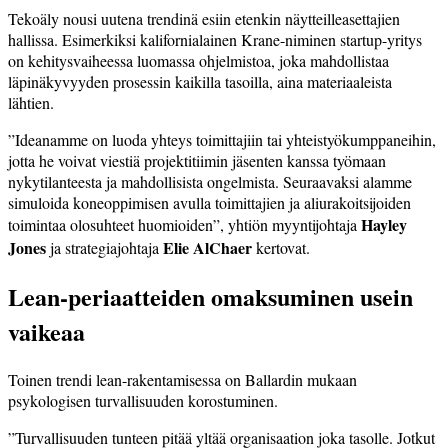
Tekoäly nousi uutena trendinä esiin etenkin näytteilleasettajien
hallissa. Esimerkiksi kalifornialainen Krane-niminen startup-yritys
on kehitysvaiheessa luomassa ohjelmistoa, joka mahdollistaa
läpinäkyvyyden prosessin kaikilla tasoilla, aina materiaaleista
lähtien.
”Ideanamme on luoda yhteys toimittajiin tai yhteistyökumppaneihin,
jotta he voivat viestiä projektitiimin jäsenten kanssa työmaan
nykytilanteesta ja mahdollisista ongelmista. Seuraavaksi alamme
simuloida koneoppimisen avulla toimittajien ja aliurakoitsijoiden
Hayley
toimintaa olosuhteet huomioiden”, yhtiön myyntijohtaja
Jones
Elie AlChaer
ja strategiajohtaja
kertovat.
Lean-periaatteiden omaksuminen usein
vaikeaa
Toinen trendi lean-rakentamisessa on Ballardin mukaan
psykologisen turvallisuuden korostuminen.
”Turvallisuuden tunteen pitää yltää organisaation joka tasolle. Jotkut