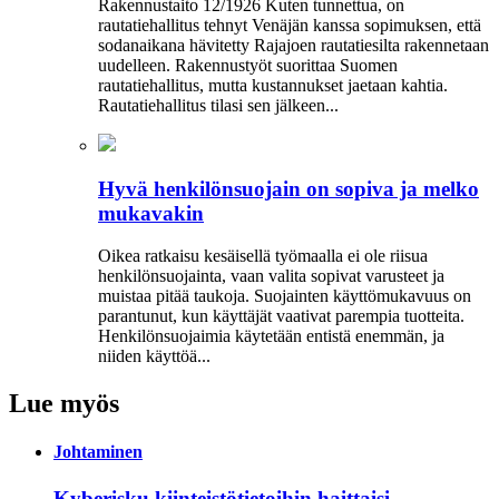
Rakennustaito 12/1926 Kuten tunnettua, on
rautatiehallitus tehnyt Venäjän kanssa sopimuksen, että
sodanaikana hävitetty Rajajoen rautatiesilta rakennetaan
uudelleen. Rakennustyöt suorittaa Suomen
rautatiehallitus, mutta kustannukset jaetaan kahtia.
Rautatiehallitus tilasi sen jälkeen...
Hyvä henkilönsuojain on sopiva ja melko
mukavakin
Oikea ratkaisu kesäisellä työmaalla ei ole riisua
henkilönsuojainta, vaan valita sopivat varusteet ja
muistaa pitää taukoja. Suojainten käyttömukavuus on
parantunut, kun käyttäjät vaativat parempia tuotteita.
Henkilönsuojaimia käytetään entistä enemmän, ja
niiden käyttöä...
Lue myös
Johtaminen
Kyberisku kiinteistötietoihin haittaisi