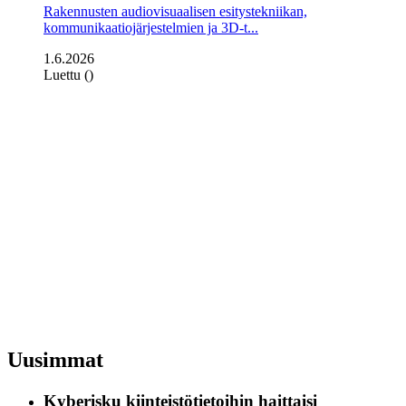
Rakennusten audiovisuaalisen esitystekniikan,
kommunikaatiojärjestelmien ja 3D-t...
1.6.2026
Luettu ()
Uusimmat
Kyberisku kiinteistötietoihin haittaisi