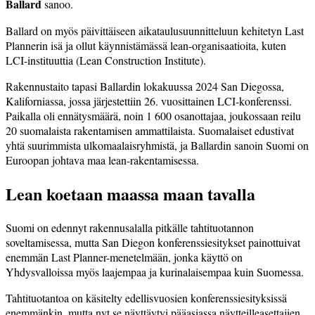
Ballard
sanoo.
Ballard on myös päivittäiseen aikataulusuunnitteluun kehitetyn Last
Plannerin isä ja ollut käynnistämässä lean-organisaatioita, kuten
LCI-instituuttia (Lean Construction Institute).
Rakennustaito tapasi Ballardin lokakuussa 2024 San Diegossa,
Kaliforniassa, jossa järjestettiin 26. vuosittainen LCI-konferenssi.
Paikalla oli ennätysmäärä, noin 1 600 osanottajaa, joukossaan reilu
20 suomalaista rakentamisen ammattilaista. Suomalaiset edustivat
yhtä suurimmista ulkomaalaisryhmistä, ja Ballardin sanoin Suomi on
Euroopan johtava maa lean-rakentamisessa.
Lean koetaan maassa maan tavalla
Suomi on edennyt rakennusalalla pitkälle tahtituotannon
soveltamisessa, mutta San Diegon konferenssiesitykset painottuivat
enemmän Last Planner-menetelmään, jonka käyttö on
Yhdysvalloissa myös laajempaa ja kurinalaisempaa kuin Suomessa.
Tahtituotantoa on käsitelty edellisvuosien konferenssiesityksissä
enemmänkin, mutta nyt se näyttäytyi pääasiassa näytteilleasettajien