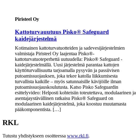
Piristeel Oy
Kattoturvauutuus Pisko® Safeguard
kaidejärjestelmä
Kotimainen kattoturvatuotteiden ja sadevesijärjestelmien
valmistaja Piristeel Oy laajentaa Pisko®-
kattoturvatuoteperhettä uutuudella: Pisko® Safeguard -
kaidejärjestelmällä. Uusi järjestelmä parantaa kattojen
käyttöturvallisuutta tarjoamalla pysyvän ja passiivisen
putoamissuojauksen, joka tekee katolla liikkumisesta
turvallista kaikille – myös satunnaisille kävijöille ilman
putoamissuojauskoulutusta. Katso Pisko Safeguardin
esittelyvideo: Helposti kohteisiin toteutettava, modulaarinen ja
asentajaystävällinen ratkaisu Pisko® Safeguard on
modulaarinen kaidejärjestelmä, joka koostuu muutamasta
pääkomponentista. […]
RKL
Tutustu yhdistykseen osoitteessa
www.rkl.fi
.