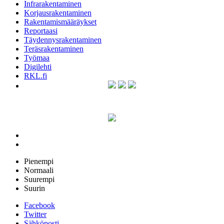
Infrarakentaminen
Korjausrakentaminen
Rakentamismääräykset
Reportaasi
Täydennysrakentaminen
Teräsrakentaminen
Työmaa
Digilehti
RKL.fi
Pienempi
Normaali
Suurempi
Suurin
Facebook
Twitter
Sähköposti