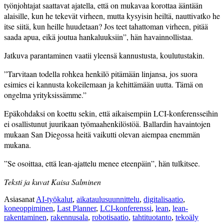
työnjohtajat saattavat ajatella, että on mukavaa korottaa ääntään
alaisille, kun he tekevät virheen, mutta kysyisin heiltä, nauttivatko he
itse siitä, kun heille huudetaan? Jos teet tahattoman virheen, pitää
saada apua, eikä joutua hankaluuksiin”, hän havainnollistaa.
Jatkuva parantaminen vaatii yleensä kannustusta, koulutustakin.
”Tarvitaan todella rohkea henkilö pitämään linjansa, jos suora
esimies ei kannusta kokeilemaan ja kehittämään uutta. Tämä on
ongelma yrityksissämme.”
Epäkohdaksi on koettu sekin, että aikaisempiin LCI-konferensseihin
ei osallistunut juurikaan työmaahenkilöstöä. Ballardin havaintojen
mukaan San Diegossa heitä vaikutti olevan aiempaa enemmän
mukana.
”Se osoittaa, että lean-ajattelu menee eteenpäin”, hän tulkitsee.
Teksti ja kuvat Kaisa Salminen
Asiasanat
AI-työkalut
,
aikataulusuunnittelu
,
digitalisaatio
,
koneoppiminen
,
Last Planner
,
LCI-konferenssi
,
lean
,
lean-
rakentaminen
,
rakennusala
,
robotisaatio
,
tahtituotanto
,
tekoäly