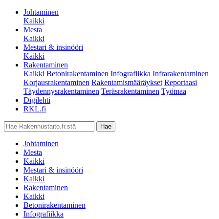
Johtaminen
Kaikki
Mesta
Kaikki
Mestari & insinööri
Kaikki
Rakentaminen
Kaikki
Betonirakentaminen
Infografiikka
Infrarakentaminen
Korjausrakentaminen
Rakentamismääräykset
Reportaasi
Täydennysrakentaminen
Teräsrakentaminen
Työmaa
Digilehti
RKL.fi
Johtaminen
Mesta
Kaikki
Mestari & insinööri
Kaikki
Rakentaminen
Kaikki
Betonirakentaminen
Infografiikka