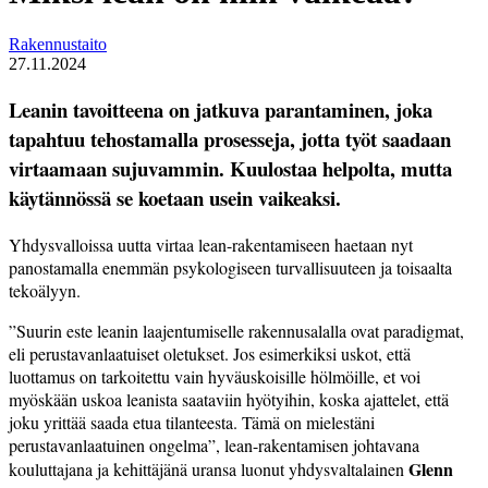
Rakennustaito
27.11.2024
Leanin tavoitteena on jatkuva parantaminen, joka
tapahtuu tehostamalla prosesseja, jotta työt saadaan
virtaamaan sujuvammin. Kuulostaa helpolta, mutta
käytännössä se koetaan usein vaikeaksi.
Yhdysvalloissa uutta virtaa lean-rakentamiseen haetaan nyt
panostamalla enemmän psykologiseen turvallisuuteen ja toisaalta
tekoälyyn.
”Suurin este leanin laajentumiselle rakennusalalla ovat paradigmat,
eli perustavanlaatuiset oletukset. Jos esimerkiksi uskot, että
luottamus on tarkoitettu vain hyväuskoisille hölmöille, et voi
myöskään uskoa leanista saataviin hyötyihin, koska ajattelet, että
joku yrittää saada etua tilanteesta. Tämä on mielestäni
perustavanlaatuinen ongelma”, lean-rakentamisen johtavana
Glenn
kouluttajana ja kehittäjänä uransa luonut yhdysvaltalainen