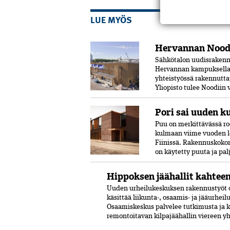
LUE MYÖS
Hervannan Noodi
Sähkötalon uudisrakenn
Hervannan kampuksella.
yhteistyössä rakennutta
Yliopisto tulee Noodiin
Pori sai uuden k
Puu on merkittävässä ro
kulmaan viime vuoden l
Fiinissä. Rakennuskokon
on käytetty puuta ja pal
Hippoksen jäähallit kahtee
Uuden urheilukeskuksen rakennustyöt o
käsittää liikunta-, osaamis- ja jääurhei
Osaamiskeskus palvelee tutkimusta ja 
remontoitavan kilpajäähallin viereen y