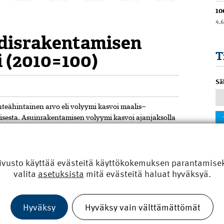
10
4.
udisrakentamisen
 (2010=100)
T
Sä
teähintainen arvo eli volyymi kasvoi maalis–
sesta. Asuinrakentamisen volyymi kasvoi ajanjaksolla
amisen volyymi 15,1 prosenttia. Samalla ajanjaksolla
ilavuudella mitattuna 30,0 prosenttia ja
enemmän kuin vuotta aiemmin. Lähde: Tilastokeskus.
ivusto käyttää evästeitä käyttökokemuksen parantamiseks
valita
asetuksista
mitä evästeitä haluat hyväksyä.
Jaa artikkeli
Hyväksy
Hyväksy vain välttämättömät