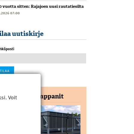
0 vuotta sitten: Rajajoen uusi rautatiesilta
6.2026 07:00
ilaa uutiskirje
hköposti
Yhteistyökumppanit
i. Voit