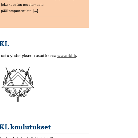
joka koostuu muutamasta
pääkomponentista. […]
KL
tustu yhdistykseen osoitteessa
www.rkl.fi
.
KL koulutukset