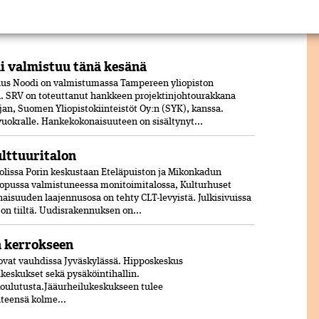
 valmistuu tänä kesänä
us Noodi on valmistumassa Tampereen yliopiston
 SRV on toteuttanut hankkeen projektinjohtourakkana
jan, Suomen Yliopistokiinteistöt Oy:n (SYK), kanssa.
 vuokralle. Hankekokonaisuuteen on sisältynyt...
ulttuuritalon
olissa Porin keskustaan Eteläpuiston ja Mikonkadun
opussa valmistuneessa moni­toimitalossa, Kulturhuset
aisuuden laajennusosa on tehty CLT-levyistä. Julkisivuissa
jon tiiltä. Uudisrakennuksen on...
n kerrokseen
vat vauhdissa Jyväskylässä. Hipposkeskus
lukeskukset sekä pysäköintihallin.
koulutusta.Jääurheilukeskukseen tulee
hteensä kolme...