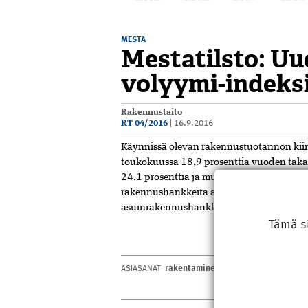
MESTA
Mestatilsto: U
volyymi-indeksi
Rakennustaito
RT 04/2016
|
16.9.2016
Käynnissä olevan rakennustuotannon kiin
toukokuussa 18,9 prosenttia vuoden takai
24,1 prosenttia ja muun kuin asuinrakent
rakennushankkeita aloitettiin kaikkiaan t
asuinrakennushankkeita 21,2 prosenttia 
Tämä s
rakentaminen
,
tilasto
ASIASANAT