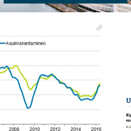
U
Ky
en
8.