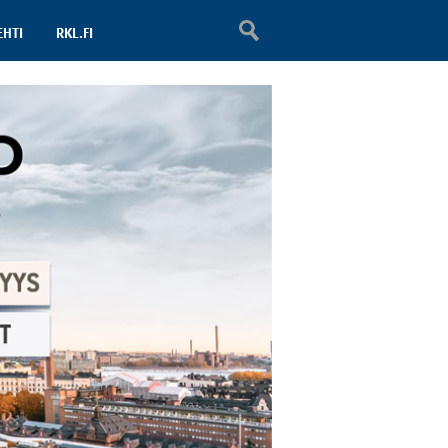
EHTI
RKL.FI