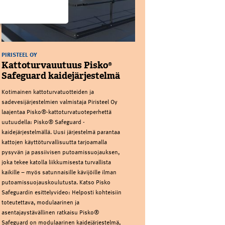
PIRISTEEL OY
Kattoturvauutuus Pisko®
Safeguard kaidejärjestelmä
Kotimainen kattoturvatuotteiden ja
sadevesijärjestelmien valmistaja Piristeel Oy
laajentaa Pisko®-kattoturvatuoteperhettä
uutuudella: Pisko® Safeguard -
kaidejärjestelmällä. Uusi järjestelmä parantaa
kattojen käyttöturvallisuutta tarjoamalla
pysyvän ja passiivisen putoamissuojauksen,
joka tekee katolla liikkumisesta turvallista
kaikille – myös satunnaisille kävijöille ilman
putoamissuojauskoulutusta. Katso Pisko
Safeguardin esittelyvideo: Helposti kohteisiin
toteutettava, modulaarinen ja
asentajaystävällinen ratkaisu Pisko®
Safeguard on modulaarinen kaidejärjestelmä,