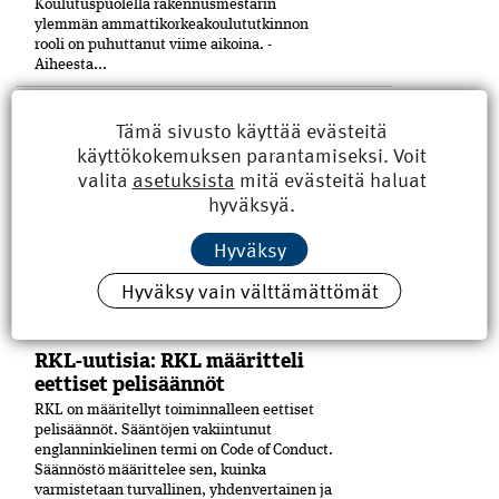
Koulutuspuolella rakennusmestarin
ylemmän ammattikorkeakoulututkinnon
rooli on puhuttanut viime ­aikoina. ­
Aiheesta...
Hallituksen jäsen esittelyssä:
Tämä sivusto käyttää evästeitä
Antti Mäkelä uskaltaa kysyä
käyttökokemuksen parantamiseksi. Voit
Rakennusinsinööri Antti Mäkelä, 60, on ollut
valita
asetuksista
mitä evästeitä haluat
yhdistysaktiivi siitä saakka, kun hänestä tuli
hyväksyä.
21-vuo­tiaana Petäjäskosken nuoriso­seuran
johtokunnan puheenjohtaja.
Hyväksy
Hallituspaikkoja eri yhdistyksissä on
kertynyt yli kymmenen. Kaupunginkin
Hyväksy vain välttämättömät
luottamustoimetkin ovat tulleet tutuiksi.
RKL:n...
RKL-uutisia: RKL määritteli
eettiset pelisäännöt
RKL on määritellyt toiminnalleen eettiset
peli­säännöt. Sääntöjen vakiintunut
englanninkielinen termi on Code of Conduct.
Säännöstö määrittelee sen, kuinka
varmistetaan turvallinen, yhdenvertainen ja