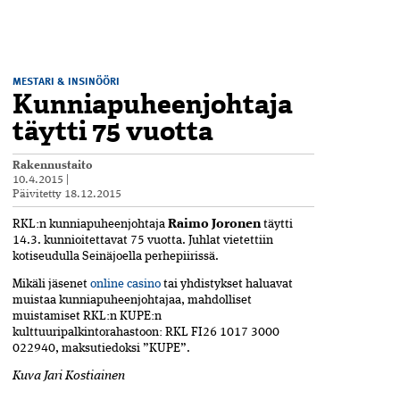
MESTARI & INSINÖÖRI
Kunniapuheenjohtaja
täytti 75 vuotta
Rakennustaito
10.4.2015
|
Päivitetty
18.12.2015
RKL:n kunniapuheenjohtaja
Raimo Joronen
täytti
14.3. kunnioitettavat 75 vuotta. Juhlat vietettiin
kotiseudulla Seinäjoella perhepiirissä.
Mikäli jäsenet
online casino
tai yhdistykset haluavat
muistaa kunniapuheenjohtajaa, mahdolliset
muistamiset RKL:n KUPE:n
kulttuuripalkintorahastoon: RKL FI26 1017 3000
022940, maksutiedoksi ”KUPE”.
Kuva Jari Kostiainen