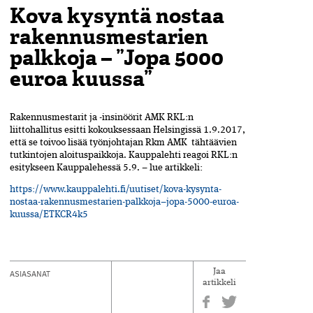
Kova kysyntä nostaa
rakennusmestarien
palkkoja – ”Jopa 5000
euroa kuussa”
Rakennusmestarit ja -insinöörit AMK RKL:n
liittohallitus esitti kokouksessaan Helsingissä 1.9.2017,
että se toivoo lisää työnjohtajan Rkm AMK tähtäävien
tutkintojen aloituspaikkoja. Kauppalehti reagoi RKL:n
esitykseen Kauppalehessä 5.9. – lue artikkeli:
https://www.kauppalehti.fi/uutiset/kova-kysynta-
nostaa-rakennusmestarien-palkkoja–jopa-5000-euroa-
kuussa/ETKCR4k5
ASIASANAT
Jaa
artikkeli