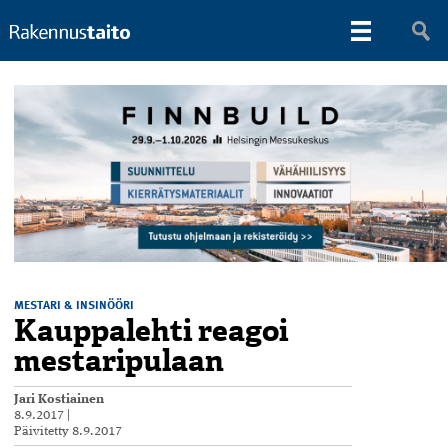
MESTARI & INSINÖÖRI
Kauppalehti reagoi
mestaripulaan
Jari Kostiainen
8.9.2017
|
Päivitetty
8.9.2017