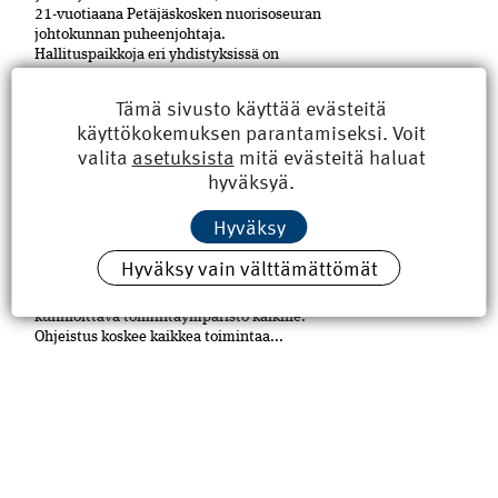
21-vuo­tiaana Petäjäskosken nuoriso­seuran
johtokunnan puheenjohtaja.
Hallituspaikkoja eri yhdistyksissä on
kertynyt yli kymmenen. Kaupunginkin
luottamustoimetkin ovat tulleet tutuiksi.
Tämä sivusto käyttää evästeitä
RKL:n...
käyttökokemuksen parantamiseksi. Voit
valita
asetuksista
mitä evästeitä haluat
RKL-uutisia: RKL määritteli
hyväksyä.
eettiset pelisäännöt
RKL on määritellyt toiminnalleen eettiset
Hyväksy
peli­säännöt. Sääntöjen vakiintunut
englanninkielinen termi on Code of Conduct.
Hyväksy vain välttämättömät
Säännöstö määrittelee sen, kuinka
varmistetaan turvallinen, yhdenvertainen ja
kun­nioittava toimintaympäristö kaikille.
Ohjeistus koskee kaikkea toimintaa...