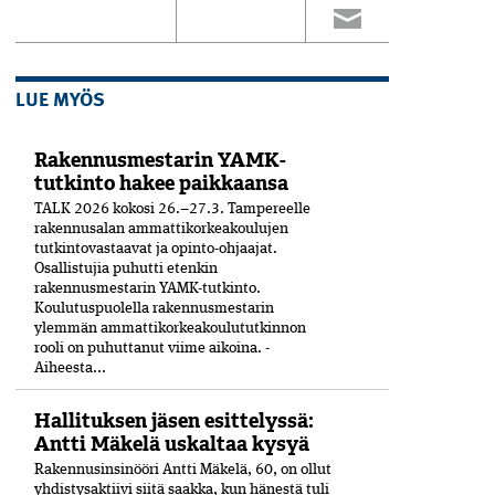
LUE MYÖS
Rakennusmestarin YAMK-
tutkinto hakee paikkaansa
TALK 2026 kokosi 26.–27.3. Tampereelle
rakennusalan ammattikorkeakoulujen
tutkintovastaavat ja opinto-ohjaajat.
Osallistujia puhutti etenkin
rakennusmestarin YAMK-tutkinto.
Koulutuspuolella rakennusmestarin
ylemmän ammattikorkeakoulututkinnon
rooli on puhuttanut viime ­aikoina. ­
Aiheesta...
Hallituksen jäsen esittelyssä:
Antti Mäkelä uskaltaa kysyä
Rakennusinsinööri Antti Mäkelä, 60, on ollut
yhdistysaktiivi siitä saakka, kun hänestä tuli