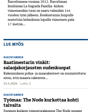
Barcelonassa vuonna 2012. Barcelonan
kuuluisan La Sagrada Família -kirkon
viimeinenkin torni on saatu valmiiksi­ 144
vuoden työn jälkeen. Keskustornin huipulle
nostettiin helmikuun lopulla viimeinen pala
17 metriä...
LUE MYÖS
RAKENTAMINEN
Raatimestarin vinkit:
salaojakorjausten sudenkuopat
Rakennuksen pohja- ja maarakenteet on suunniteltava
siten, että maasta rakenteis...
25.5.2026
Luettu ()
RAKENTAMINEN
Työmaa: The Node kurkottaa kohti
taivaita
Suomen korkein toimistorakennus The Node nousee