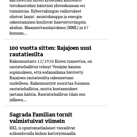
kartoitettiin miten kyberisku kiinteistö­
tietokantoihin häiritsisi yhteiskunnan eri
toimintoja. Kyber­vahingon vaikutukset
olisivat laajat: asuntokauppa ja energia­
rakentaminen kuuluvat haavoittuvimpiin
aloihin. Maanmittauslaitoksen (MML) ja 67
kunnan...
100 vuotta sitten: Rajajoen uusi
rautatiesilta
Rakennustaito 12/1926 Kuten tunnettua, on
rautatiehallitus tehnyt Venäjän kanssa
sopimuksen, että sodanaikana hävitetty
Rajajoen rautatiesilta rakennetaan
uudelleen. Rakennustyöt suorittaa Suomen
rautatiehallitus, mutta kustannukset
jaetaan kahtia. Rautatiehallitus tilasi sen
jälkeen...
Sagrada Familian tornit
valmistuivat viimein
RKL:n opintomatkalaiset vierailivat
erikoisluvalla kirkon kattotyömaalla