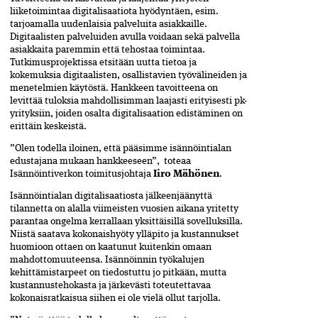
liiketoimintaa digitalisaatiota hyödyntäen, esim.
tarjoamalla uudenlaisia palveluita asiakkaille.
Digitaalisten palveluiden avulla voidaan sekä palvella
asiakkaita paremmin että tehostaa toimintaa.
Tutkimusprojektissa etsitään uutta tietoa ja
kokemuksia digitaalisten, osallistavien työvälineiden ja
menetelmien käytöstä. Hankkeen tavoitteena on
levittää tuloksia mahdollisimman laajasti erityisesti pk-
yrityksiin, joiden osalta digitalisaation edistäminen on
erittäin keskeistä.
”Olen todella iloinen, että pääsimme isännöintialan
edustajana mukaan hankkeeseen”, toteaa
Isännöintiverkon toimitusjohtaja
Iiro Mähönen
.
Isännöintialan digitalisaatiosta jälkeenjäänyttä
tilannetta on alalla viimeisten vuosien aikana yritetty
parantaa ongelma kerrallaan yksittäisillä sovelluksilla.
Niistä saatava kokonaishyöty ylläpito ja kustannukset
huomioon ottaen on kaatunut kuitenkin omaan
mahdottomuuteensa. Isännöinnin työkalujen
kehittämistarpeet on tiedostuttu jo pitkään, mutta
kustannustehokasta ja järkevästi toteutettavaa
kokonaisratkaisua siihen ei ole vielä ollut tarjolla.