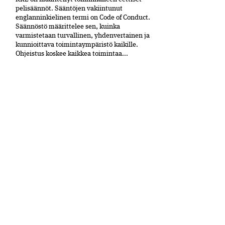
peli­säännöt. Sääntöjen vakiintunut
englanninkielinen termi on Code of Conduct.
Säännöstö määrittelee sen, kuinka
varmistetaan turvallinen, yhdenvertainen ja
kun­nioittava toimintaympäristö kaikille.
Ohjeistus koskee kaikkea toimintaa...