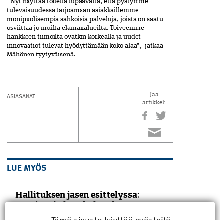
”Nyt näyttää todella lupaavalta, että pystymme
tulevaisuudessa tarjoamaan asiakkaillemme
monipuolisempia sähköisiä palveluja, joista on saatu
osviittaa jo muilta elämänalueilta. Toiveemme
hankkeen tiimoilta ovatkin korkealla ja uudet
innovaatiot tulevat hyödyttämään koko alaa”, jatkaa
Mähönen tyytyväisenä.
ASIASANAT
Jaa
artikkeli
LUE MYÖS
Hallituksen jäsen esittelyssä:
Antti Mäkelä uskaltaa kysyä
Tämä sivusto käyttää evästeitä
Rakennusinsinööri Antti Mäkelä, 60, on ollut