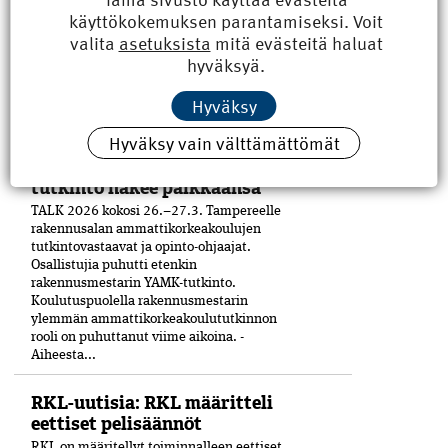
yhdistysaktiivi siitä saakka, kun hänestä tuli
käyttökokemuksen parantamiseksi. Voit
21-vuo­tiaana Petäjäskosken nuoriso­seuran
valita
asetuksista
mitä evästeitä haluat
johtokunnan puheenjohtaja.
hyväksyä.
Hallituspaikkoja eri yhdistyksissä on
kertynyt yli kymmenen. Kaupunginkin
Hyväksy
luottamustoimetkin ovat tulleet tutuiksi.
RKL:n...
Hyväksy vain välttämättömät
Rakennusmestarin YAMK-
tutkinto hakee paikkaansa
TALK 2026 kokosi 26.–27.3. Tampereelle
rakennusalan ammattikorkeakoulujen
tutkintovastaavat ja opinto-ohjaajat.
Osallistujia puhutti etenkin
rakennusmestarin YAMK-tutkinto.
Koulutuspuolella rakennusmestarin
ylemmän ammattikorkeakoulututkinnon
rooli on puhuttanut viime ­aikoina. ­
Aiheesta...
RKL-uutisia: RKL määritteli
eettiset pelisäännöt
RKL on määritellyt toiminnalleen eettiset