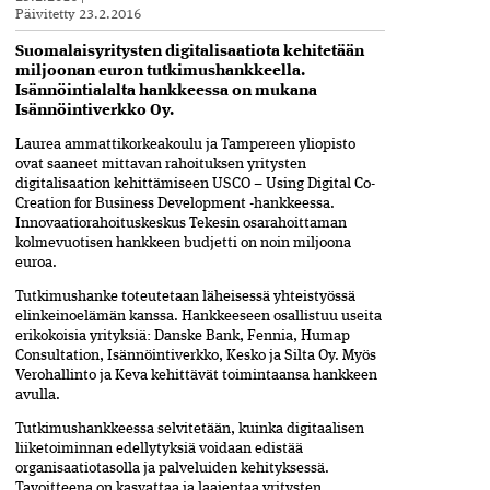
Päivitetty
23.2.2016
Suomalaisyritysten digitalisaatiota kehitetään
miljoonan euron tutkimushankkeella.
Isännöintialalta hankkeessa on mukana
Isännöintiverkko Oy.
Laurea ammattikorkeakoulu ja Tampereen yliopisto
ovat saaneet mittavan rahoituksen yritysten
digitalisaation kehittämiseen USCO – Using Digital Co-
Creation for Business Development -hankkeessa.
Innovaatiorahoituskeskus Tekesin osarahoittaman
kolmevuotisen hankkeen budjetti on noin miljoona
euroa.
Tutkimushanke toteutetaan läheisessä yhteistyössä
elinkeinoelämän kanssa. Hankkeeseen osallistuu useita
erikokoisia yrityksiä: Danske Bank, Fennia, Humap
Consultation, Isännöintiverkko, Kesko ja Silta Oy. Myös
Verohallinto ja Keva kehittävät toimintaansa hankkeen
avulla.
Tutkimushankkeessa selvitetään, kuinka digitaalisen
liiketoiminnan edellytyksiä voidaan edistää
organisaatiotasolla ja palveluiden kehityksessä.
Tavoitteena on kasvattaa ja laajentaa yritysten