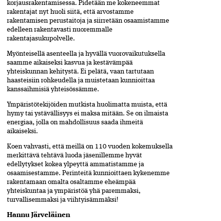
korjausrakentamisessa. Pidetään me kokeneemmat
rakentajat nyt huoli siitä, että arvostamme
rakentamisen perustaitoja ja siirretään osaamistamme
edelleen rakentavasti nuoremmalle
rakentajasukupolvelle.
Myönteisellä asenteella ja hyvällä vuorovaikutuksella
saamme aikaiseksi kasvua ja kestävämpää
yhteiskunnan kehitystä. Ei pelätä, vaan tartutaan
haasteisiin rohkeudella ja muistetaan kunnioittaa
kanssaihmisiä yhteisössämme.
Ympäristötekijöiden mutkista huolimatta muista, että
hymy tai ystävällisyys ei maksa mitään. Se on ilmaista
energiaa, jolla on mahdollisuus saada ihmeitä
aikaiseksi.
Koen vahvasti, että meillä on 110 vuoden kokemuksella
merkittävä tehtävä luoda jäsenillemme hyvät
edellytykset kokea ylpeyttä ammatistamme ja
osaamisestamme. Perinteitä kunnioittaen kykenemme
rakentamaan omalta osaltamme eheämpää
yhteiskuntaa ja ympäristöä yhä paremmaksi,
turvallisemmaksi ja viihtyisämmäksi!
Ha
n
nu Järveläinen