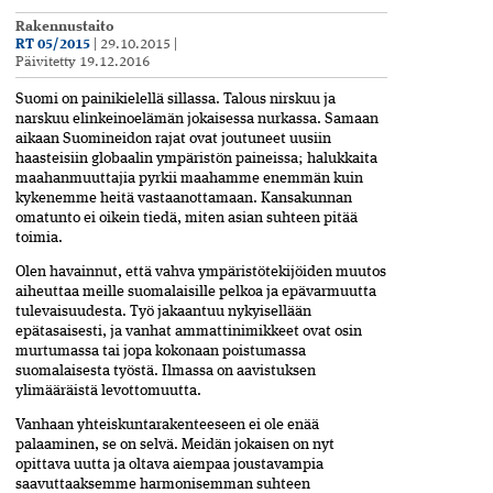
Rakennustaito
RT 05/2015
|
29.10.2015
|
Päivitetty
19.12.2016
S
uomi on painikielellä sillassa. Talous nirskuu ja
narskuu elinkeinoelämän jokaisessa nurkassa. Samaan
aikaan Suomineidon rajat ovat joutuneet uusiin
haasteisiin globaalin ympäristön paineissa; halukkaita
maahanmuuttajia pyrkii maahamme enemmän kuin
kykenemme heitä vastaanottamaan. Kansakunnan
omatunto ei oikein tiedä, miten asian suhteen pitää
toimia.
Olen havainnut, että vahva ympäristötekijöiden muutos
aiheuttaa meille suomalaisille pelkoa ja epävarmuutta
tulevaisuudesta. Työ jakaantuu nykyisellään
epätasaisesti, ja vanhat ammattinimikkeet ovat osin
murtumassa tai jopa kokonaan poistumassa
suomalaisesta työstä. Ilmassa on aavistuksen
ylimääräistä levottomuutta.
Vanhaan yhteiskuntarakenteeseen ei ole enää
palaaminen, se on selvä. Meidän jokaisen on nyt
opittava uutta ja oltava aiempaa joustavampia
saavuttaaksemme harmonisemman suhteen