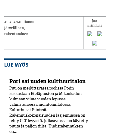
Hannu
ASIASANAT
Jaa
artikkeli
Järveläinen
,
rakentaminen
LUE MYÖS
Pori sai uuden kulttuuritalon
Puu on merkittävässä roolissa Porin
keskustaan Eteläpuiston ja Mikonkadun
kulmaan viime vuoden lopussa
valmistuneessa moni­toimitalossa,
Kulturhuset Fiinissä.
Rakennuskokonaisuuden laajennusosa on
tehty CLT-levyistä. Julkisivuissa on käytetty
puuta ja paljon tiiltä. Uudisrakennuksen
on...