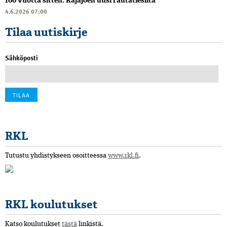
100 vuotta sitten: Rajajoen uusi rautatiesilta
4.6.2026 07:00
Tilaa uutiskirje
Sähköposti
RKL
Tutustu yhdistykseen osoitteessa
www.rkl.fi
.
RKL koulutukset
Katso koulutukset
tästä
linkistä.