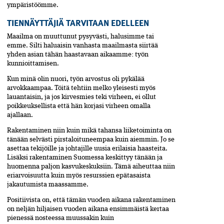
ympäristöömme.
TIENNÄYTTÄJIÄ TARVITAAN EDELLEEN
Maailma on muuttunut pysyvästi, halusimme tai
emme. Silti haluaisin vanhasta maailmasta siirtää
yhden asian tähän haastavaan aikaamme: työn
kunnioittamisen.
Kun minä olin nuori, työn arvostus oli pykälää
arvokkaampaa. Töitä tehtiin melko yleisesti myös
lauantaisin, ja jos kirvesmies teki virheen, ei ollut
poikkeuksellista että hän korjasi virheen omalla
ajallaan.
Rakentaminen niin kuin mikä tahansa liiketoiminta on
tänään selvästi pirstaloituneempaa kuin aiemmin. Jo se
asettaa tekijöille ja johtajille uusia erilaisia haasteita.
Lisäksi rakentaminen Suomessa keskittyy tänään ja
huomenna paljon kasvukeskuksiin. Tämä aiheuttaa niin
eriarvoisuutta kuin myös resurssien epätasaista
jakautumista maassamme.
Positiivista on, että tämän vuoden aikana rakentaminen
on neljän hiljaisen vuoden aikana ensimmäistä kertaa
pienessä nosteessa muussakin kuin