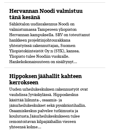
Hervannan Noodi valmistuu
tänä kesänä
Sähkötalon uudisrakennus Noodi on
valmistumassa Tampereen yliopiston
Hervannan kampuksella. SRV on toteuttanut
hankkeen projektinjohtourakkana
yhteistyössä rakennuttajan, Suomen
Yliopistokiinteistöt Oy:n (SYK), kanssa.
Yliopisto tulee Noodiin vuokralle.
Hankekokonaisuuteen on sisältynyt...
Hippoksen jäähallit kahteen
kerrokseen
Uuden urheilukeskuksen rakennustyöt ovat
vauhdissa Jyväskylässä. Hipposkeskus
käsittää liikunta-, osaamis- ja
jääurheilukeskukset sekä pysäköintihallin.
Osaamiskeskus palvelee tutkimusta ja
koulutusta.Jääurheilukeskukseen tulee
remontoitavan kilpajäähallin viereen
yhteensä kolme...