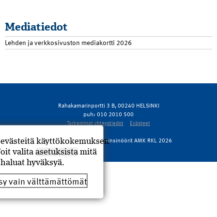
Mediatiedot
Lehden ja verkkosivuston mediakortti 2026
Rahakamarinportti 3 B, 00240 HELSINKI
puh: 010 2010 500
Tarkemmat yhteystiedot
Evästeet
© Rakennusmestarit ja –insinöörit AMK RKL 2026
ä evästeitä käyttökokemuksen
oit valita
asetuksista
mitä
 haluat hyväksyä.
y vain välttämättömät