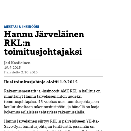
MESTARI & INSINÖÖRI
Hannu Järveläinen
RKL:n
toimitusjohtajaksi
Jari Kostiainen
19.9.2015
|
Päivitetty
2.10.2015
Uusi toimitusjohtaja aloitti 1.9.2015
Rakennusmestarit ja -insinöörit AMK RKL:n hallitus on
nimittänyt Hannu Järveläisen liiton uudeksi
toimitusjohtajaksi. 53-vuotias uusi toimitusjohtaja on
koulutukseltaan rakennusinsinööri, ja hänellä on laaja
kokemus erilaisissa tehtävissä rakennusalalla.
Hannu Järveläinen siirtyy RKL:n palvelukseen YH-Itä-
Savo Oy:n toimitusjohtajan tehtävistä, jossa hän on