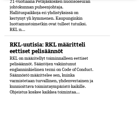
21-vuo­tiaana Petäjäskosken nuoriso­seuran
johtokunnan puheenjohtaja.
Hallituspaikkoja eri yhdistyksissä on
kertynyt yli kymmenen. Kaupunginkin
luottamustoimetkin ovat tulleet tutuiksi.
RKL:n...
RKL-uutisia: RKL määritteli
eettiset pelisäännöt
RKL on määritellyt toiminnalleen eettiset
peli­säännöt. Sääntöjen vakiintunut
englanninkielinen termi on Code of Conduct.
Säännöstö määrittelee sen, kuinka
varmistetaan turvallinen, yhdenvertainen ja
kun­nioittava toimintaympäristö kaikille.
Ohjeistus koskee kaikkea toimintaa...