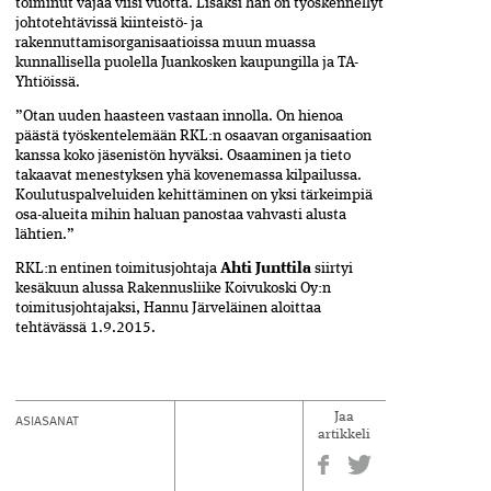
toiminut vajaa viisi vuotta. Lisäksi hän on työskennellyt
johtotehtävissä kiinteistö- ja
rakennuttamisorganisaatioissa muun muassa
kunnallisella puolella Juankosken kaupungilla ja TA-
Yhtiöissä.
”Otan uuden haasteen vastaan innolla. On hienoa
päästä työskentelemään RKL:n osaavan organisaation
kanssa koko jäsenistön hyväksi. Osaaminen ja tieto
takaavat menestyksen yhä kovenemassa kilpailussa.
Koulutuspalveluiden kehittäminen on yksi tärkeimpiä
osa-alueita mihin haluan panostaa vahvasti alusta
lähtien.”
RKL:n entinen toimitusjohtaja
Ahti Junttila
siirtyi
kesäkuun alussa Rakennusliike Koivukoski Oy:n
toimitusjohtajaksi, Hannu Järveläinen aloittaa
tehtävässä 1.9.2015.
ASIASANAT
Jaa
artikkeli