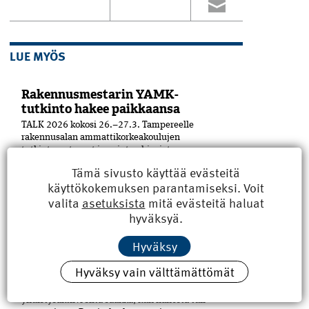
LUE MYÖS
Rakennusmestarin YAMK-
tutkinto hakee paikkaansa
TALK 2026 kokosi 26.–27.3. Tampereelle
rakennusalan ammattikorkeakoulujen
tutkintovastaavat ja opinto-ohjaajat.
Osallistujia puhutti etenkin
Tämä sivusto käyttää evästeitä
rakennusmestarin YAMK-tutkinto.
käyttökokemuksen parantamiseksi. Voit
Koulutuspuolella rakennusmestarin
valita
asetuksista
mitä evästeitä haluat
ylemmän ammattikorkeakoulututkinnon
rooli on puhuttanut viime ­aikoina. ­
hyväksyä.
Aiheesta...
Hyväksy
Hallituksen jäsen esittelyssä:
Hyväksy vain välttämättömät
Antti Mäkelä uskaltaa kysyä
Rakennusinsinööri Antti Mäkelä, 60, on ollut
yhdistysaktiivi siitä saakka, kun hänestä tuli