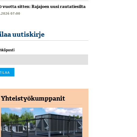
0 vuotta sitten: Rajajoen uusi rautatiesilta
6.2026 07:00
ilaa uutiskirje
hköposti
Yhteistyökumppanit