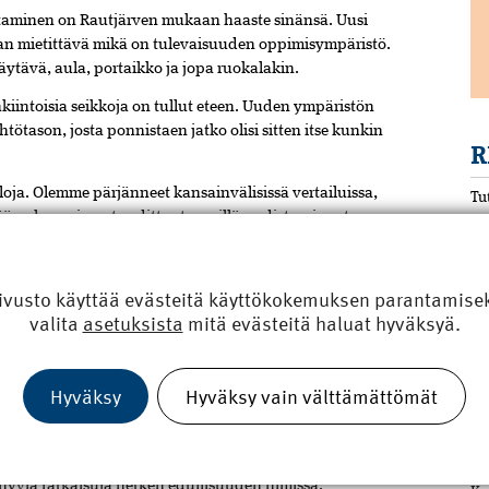
aminen on Rautjärven mukaan haaste sinänsä. Uusi
an mietittävä mikä on tulevaisuuden oppimisympäristö.
äytävä, aula, portaikko ja jopa ruokalakin.
iintoisia seikkoja on tullut eteen. Uuden ympäristön
tötason, josta ponnistaen jatko olisi sitten itse kunkin
R
ja. Olemme pärjänneet kansainvälisissä vertailuissa,
Tu
än oloon ei saa tuudittautua, sillä uudistumisen tarve
eluaikaan hymähteli ja vähätteli ATK:n tulolle
ivusto käyttää evästeitä käyttökokemuksen parantamiseks
in.
valita
asetuksista
mitä evästeitä haluat hyväksyä.
pienentäminen tekevät oman lisänsä rakennushankkeiden
kannata säikähtää, sillä kustannus on osattava
Hyväksy
Hyväksy vain välttämättömät
 viidelle vuosikymmenelle laskettava hinta voi olla
lta tuntuisikin.
R
hyviä ratkaisuja hetken edullisuuden nimissä.