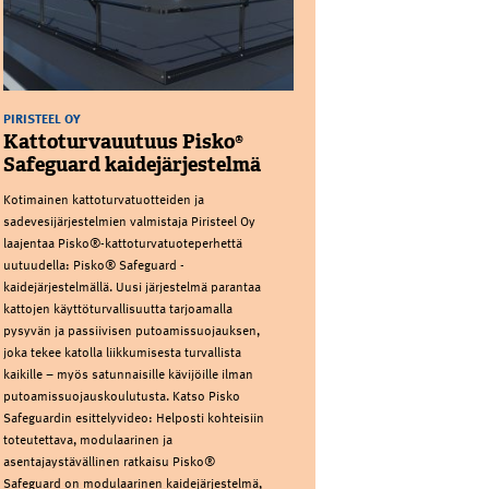
PIRISTEEL OY
Kattoturvauutuus Pisko®
Safeguard kaidejärjestelmä
Kotimainen kattoturvatuotteiden ja
sadevesijärjestelmien valmistaja Piristeel Oy
laajentaa Pisko®-kattoturvatuoteperhettä
uutuudella: Pisko® Safeguard -
kaidejärjestelmällä. Uusi järjestelmä parantaa
kattojen käyttöturvallisuutta tarjoamalla
pysyvän ja passiivisen putoamissuojauksen,
joka tekee katolla liikkumisesta turvallista
kaikille – myös satunnaisille kävijöille ilman
putoamissuojauskoulutusta. Katso Pisko
Safeguardin esittelyvideo: Helposti kohteisiin
toteutettava, modulaarinen ja
asentajaystävällinen ratkaisu Pisko®
Safeguard on modulaarinen kaidejärjestelmä,