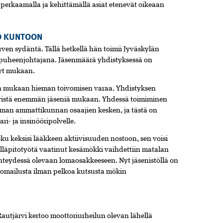
a perkaamalla ja kehittämällä asiat etenevät oikeaan
O KUNTOON
ven sydäntä. Tällä hetkellä hän toimii Jyväskylän
n puheenjohtajana. Jäsenmäärä yhdistyksessä on
nyt mukaan.
ven mukaan hieman toivomisen varaa. Yhdistyksen
ykyistä enemmän jäseniä mukaan. Yhdessä toimiminen
aman ammattikunnan osaajien kesken, ja tästä on
i- ja insinööripolvelle.
oku keksisi lääkkeen aktiivisuuden nostoon, sen voisi
ylläpitotyötä vaatinut kesämökki vaihdettiin matalan
teydessä olevaan lomaosakkeeseen. Nyt jäsenistöllä on
 lomailusta ilman pelkoa kutsusta mökin
autjärvi kertoo moottoriurheilun olevan lähellä