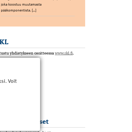
joka koostuu muutamasta
pääkomponentista. […]
KL
tustu yhdistykseen osoitteessa
www.rkl.fi
.
i. Voit
KL koulutukset