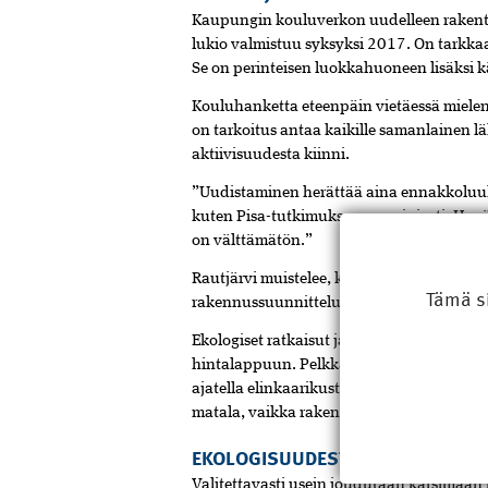
Kaupungin kouluverkon uudelleen rakent
lukio valmistuu syksyksi 2017. On tarkka
Se on perinteisen luokkahuoneen lisäksi k
Kouluhanketta eteenpäin vietäessä mielenk
on tarkoitus antaa kaikille samanlainen läh
aktiivisuudesta kiinni.
”Uudistaminen herättää aina ennakkoluulo
kuten Pisa-tutkimuksessa, mainiosti. Hyvä
on välttämätön.”
Rautjärvi muistelee, kuinka hän itse opisk
Tämä s
rakennussuunnittelussa. Onneksi kävi tois
Ekologiset ratkaisut ja hiilijalanjäljen 
hintalappuun. Pelkkää hankeen hintaa ei 
ajatella elinkaarikustannuksena. Vaikkapa
matala, vaikka rakentamiskustannus kallii
EKOLOGISUUDESTA APUA
Valitettavasti usein joudutaan karsimaan 