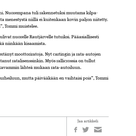
äni. Nuorempana tuli rakennetuksi muutama kilpa-
ta menestystä niillä ei kuitenkaan kovin paljon niitetty.
n”, Tommi muistelee.
ivat nuorelle Rautjärvelle tutuiksi. Pääasiallisesti
ikä niinkään kisaamista.
rtänyt moottoriratoja. Nyt cartingin ja rata-autojen
ttanut ratalisenssinkin. Myös rallicrossia on tullut
 vakavammin lähteä mukaan rata-autoiluun.
iurheiluun, mutta päivääkään en vaihtaisi pois”, Tommi
Jaa artikkeli