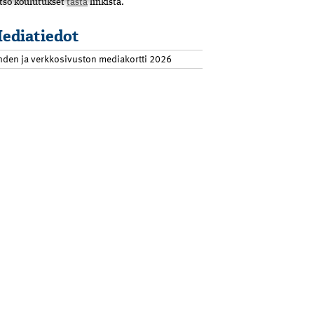
tso koulutukset
tästä
linkistä.
ediatiedot
hden ja verkkosivuston mediakortti 2026