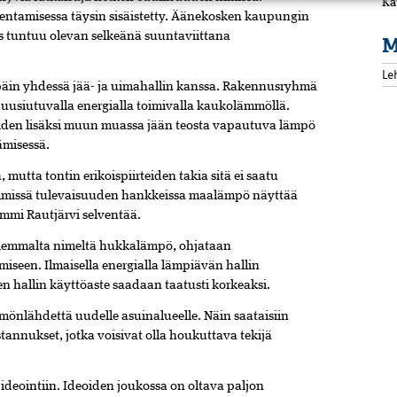
Ka
akentamisessa täysin sisäistetty. Äänekosken kaupungin
us tuntuu olevan selkeänä suuntaviittana
M
Le
äin yhdessä jää- ja uimahallin kanssa. Rakennusryhmä
 uusiutuvalla energialla toimivalla kaukolämmöllä.
den lisäksi muun muassa jään teosta vapautuva lämpö
misessä.
utta tontin erikoispiirteiden takia sitä ei saatu
mmissä tulevaisuuden hankkeissa maalämpö näyttää
ommi Rautjärvi selventää.
 aiemmalta nimeltä hukkalämpö, ohjataan
miseen. Ilmaisella energialla lämpiävän hallin
en hallin käyttöaste saadaan taatusti korkeaksi.
önlähdettä uudelle asuinalueelle. Näin saataisiin
nnukset, jotka voisivat olla houkuttava tekijä
ideointiin. Ideoiden joukossa on oltava paljon