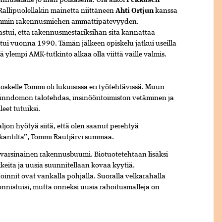
nnusalalle jo ihan poikasena. Ura alkoi
Pekkasen
Rallipuolellakin mainetta niittäneen
Ahti Ortjun
kanssa
emmin rakennusmiehen ammattipätevyyden.
kastui, että rakennusmestariksihan sitä kannattaa
tui vuonna 1990. Tämän jälkeen opiskelu jatkui useilla
llä ylempi AMK-tutkinto alkaa olla viittä vaille valmis.
elle Tommi oli lukuisissa eri työtehtävissä. Muun
 Finndomon talotehdas, insinööritoimiston vetäminen ja
eet tutuiksi.
ljon hyötyä siitä, että olen saanut perehtyä
kantilta”, Tommi Rautjärvi summaa.
n varsinainen rakennusbuumi. Biotuotetehtaan lisäksi
eita ja uusia suunnitellaan kovaa kyytiä.
innit ovat vankalla pohjalla. Suoralla velkarahalla
nnistuisi, mutta onneksi uusia rahoitusmalleja on