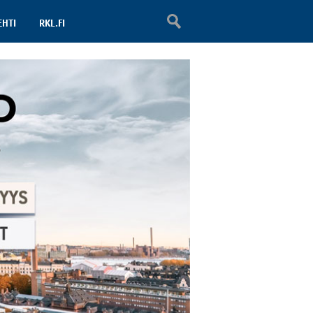
EHTI
RKL.FI