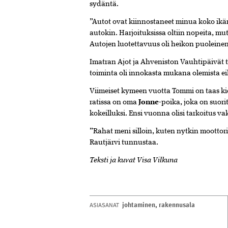
sydäntä.
”Autot ovat kiinnostaneet minua koko ik
autokin. Harjoituksissa oltiin nopeita, mut
Autojen luotettavuus oli heikon puoleine
Imatran Ajot ja Ahveniston Vauhtipäivät tul
toiminta oli innokasta mukana olemista e
Viimeiset kymeen vuotta Tommi on taas kie
ratissa on oma
Jonne
-poika, joka on suori
kokeilluksi. Ensi vuonna olisi tarkoitus
”Rahat meni silloin, kuten nytkin moottor
Rautjärvi tunnustaa.
Teksti ja kuvat Visa Vilkuna
johtaminen
,
rakennusala
ASIASANAT