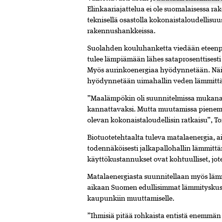
Elinkaariajattelua ei ole suomalaisessa r
teknisellä osastolla kokonaistaloudellisu
rakennushankkeissa.
Suolahden kouluhanketta viedään eteenp
tulee lämpiämään lähes sataprosenttisesti
Myös aurinkoenergiaa hyödynnetään. Näi
hyödynnetään uimahallin veden lämmittä
”Maalämpökin oli suunnitelmissa mukana, m
kannattavaksi. Mutta muutamissa piene
olevan kokonaistaloudellisin ratkaisu”, T
Biotuotetehtaalta tuleva matalaenergia,
todennäköisesti jalkapallohallin lämmittä
käyttökustannukset ovat kohtuulliset, jot
Matalaenergiasta suunnitellaan myös lämm
aikaan Suomen edullisimmat lämmityskusta
kaupunkiin muuttamiselle.
”Ihmisiä pitää rohkaista entistä enemmän 