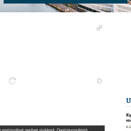
U
Ky
en
8.
n ensimmäiset oppilaat sisäänsä. Oppimisympäristö