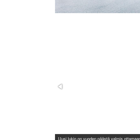
Uusi lukio on vuoden päästä valmis ottamaa