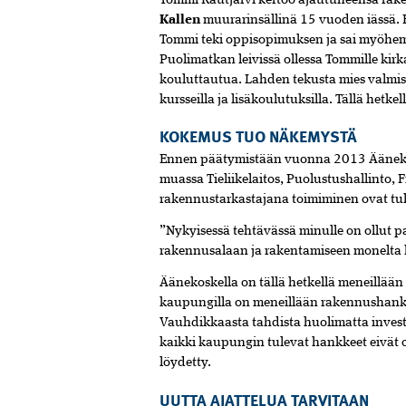
Tommi Rautjärvi kertoo ajautuneensa rake
Kallen
muurarinsällinä 15 vuoden iässä. 
Tommi teki oppisopimuksen ja sai myöh
Puolimatkan leivissä ollessa Tommille kir
kouluttautua. Lahden tekusta mies valmis
kursseilla ja lisäkoulutuksilla. Tällä hetke
KOKEMUS TUO NÄKEMYSTÄ
Ennen päätymistään vuonna 2013 Äänekosk
muassa Tieliikelaitos, Puolustushallinto,
rakennustarkastajana toimiminen ovat tull
”Nykyisessä tehtävässä minulle on ollut pa
rakennusalaan ja rakentamiseen monelta 
Äänekoskella on tällä hetkellä meneillää
kaupungilla on meneillään rakennushankk
Vauhdikkaasta tahdista huolimatta investo
kaikki kaupungin tulevat hankkeet eivät o
löydetty.
UUTTA AJATTELUA TARVITAAN