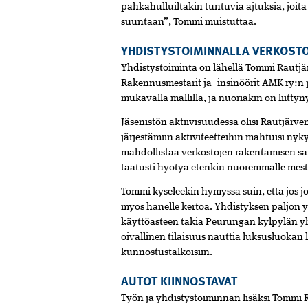
pähkähulluiltakin tuntuvia ajtuksia, joit
suuntaan”, Tommi muistuttaa.
YHDISTYSTOIMINNALLA VERKOST
Yhdistystoiminta on lähellä Tommi Rautjär
Rakennusmestarit ja -insinöörit AMK ry:
mukavalla mallilla, ja nuoriakin on liitty
Jäsenistön aktiivisuudessa olisi Rautjär
järjestämiin aktiviteetteihin mahtuisi n
mahdollistaa verkostojen rakentamisen s
taatusti hyötyä etenkin nuoremmalle mestar
Tommi kyseleekin hymyssä suin, että jos j
myös hänelle kertoa. Yhdistyksen paljon 
käyttöasteen takia Peurungan kylpylän yh
oivallinen tilaisuus nauttia luksusluokan
kunnostustalkoisiin.
AUTOT KIINNOSTAVAT
Työn ja yhdistystoiminnan lisäksi Tommi R