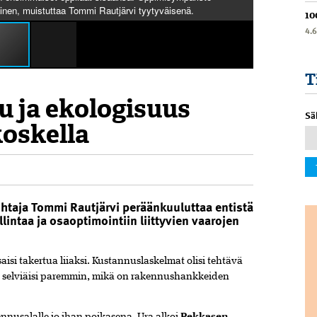
nen, muistuttaa Tommi Rautjärvi tyytyväisenä.
10
4.
T
u ja ekologisuus
Sä
oskella
taja Tommi Rautjärvi peräänkuuluttaa entistä
intaa ja osaoptimointiin liittyvien vaarojen
si takertua liiaksi. Kustannuslaskelmat olisi tehtävä
n selviäisi paremmin, mikä on rakennushankkeiden