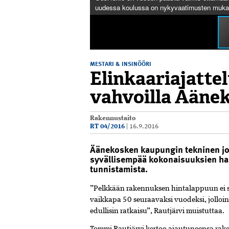
uudessa koulussa on nykyvaatimusten mukai
MESTARI & INSINÖÖRI
Elinkaariajattel
vahvoilla Äänek
Rakennustaito
RT 04/2016
|
16.9.2016
Äänekosken kaupungin tekninen joh
syvällisempää kokonaisuuksien hall
tunnistamista.
”
P
elkkään rakennuksen hintalappuun ei sai
vaikkapa 50 seuraavaksi vuodeksi, jolloi
edullisin ratkaisu”, Rautjärvi muistuttaa.