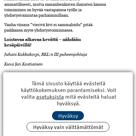
ammatillisesti, mutta samanhenkisten ihmisten kanssa
toimiminen on hyvää vastapainoa työlle ja
yhdistystoimintaa parhaimmillaan.
Vanha viisaus ”vierivä kivi ei sammaloidu” pitää
paikkansa myös yhdistystoiminnassa.
Loistavaa alkavaa kevättä – nähdään
kesäpäivillä!
Juhani Kukkakorpi, RKL:n III puheenjohtaja
Kuva Jari Kostiainen
Tämä sivusto käyttää evästeitä
käyttökokemuksen parantamiseksi. Voit
ASIASANAT
Jaa
valita
asetuksista
mitä evästeitä haluat
artikkeli
jäsenyhdistys
,
Juhani
hyväksyä.
Kukkakorpi
,
koulutus
,
mentorointi
Hyväksy
Hyväksy vain välttämättömät
LUE MYÖS