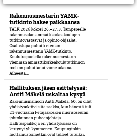
Rakennusmestarin YAMK-
tutkinto hakee paikkaansa
TALK 2026 kokosi 26.–27.3. Tampereelle
rakennusalan ammattikorkeakoulujen
tutkintovastaavat ja opinto-ohjaajat.
Osallistujia puhutti etenkin
rakennusmestarin YAMK-tutkinto.
Koulutuspuolella rakennusmestarin
ylemmän ammattikorkeakoulututkinnon
rooli on puhuttanut viime ­aikoina. ­
Aiheesta...
Hallituksen jäsen esittelyssä:
Antti Mäkelä uskaltaa kysyä
Rakennusinsinööri Antti Mäkelä, 60, on ollut
yhdistysaktiivi siitä saakka, kun hänestä tuli
21-vuo­tiaana Petäjäskosken nuoriso­seuran
johtokunnan puheenjohtaja.
Hallituspaikkoja eri yhdistyksissä on
kertynyt yli kymmenen. Kaupunginkin
luottamustoimetkin ovat tulleet tutuiksi.