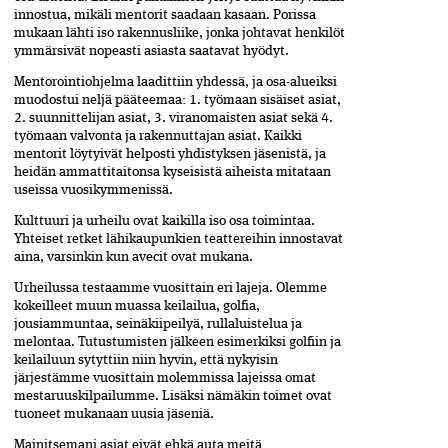
innostua, mikäli mentorit saadaan kasaan. Porissa
mukaan lähti iso rakennusliike, jonka johtavat henkilöt
ymmärsivät nopeasti asiasta saatavat hyödyt.
Mentorointiohjelma laadittiin yhdessä, ja osa-alueiksi
muodostui neljä pääteemaa: 1. työmaan sisäiset asiat,
2. suunnittelijan asiat, 3. viranomaisten asiat sekä 4.
työmaan valvonta ja rakennuttajan asiat. Kaikki
mentorit löytyivät helposti yhdistyksen jäsenistä, ja
heidän ammattitaitonsa kyseisistä aiheista mitataan
useissa vuosikymmenissä.
Kulttuuri ja urheilu ovat kaikilla iso osa toimintaa.
Yhteiset retket lähikaupunkien teattereihin innostavat
aina, varsinkin kun avecit ovat mukana.
Urheilussa testaamme vuosittain eri lajeja. Olemme
kokeilleet muun muassa keilailua, golfia,
jousiammuntaa, seinäkiipeilyä, rullaluistelua ja
melontaa. Tutustumisten jälkeen esimerkiksi golfiin ja
keilailuun sytyttiin niin hyvin, että nykyisin
järjestämme vuosittain molemmissa lajeissa omat
mestaruuskilpailumme. Lisäksi nämäkin toimet ovat
tuoneet mukanaan uusia jäseniä.
Mainitsemani asiat eivät ehkä auta meitä