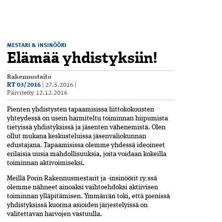
MESTARI & INSINÖÖRI
Elämää yhdistyksiin!
Rakennustaito
RT 03/2016
|
27.5.2016
|
Päivitetty
12.12.2016
Pienten yhdistysten tapaamisissa liittokokousten
yhteydessä on usein harmiteltu toiminnan hiipumista
tietyissä yhdistyksissä ja jäsenten vähenemistä. Olen
ollut mukana keskusteluissa jäsenvaliokunnan
edustajana. Tapaamisissa olemme yhdessä ideoineet
erilaisia uusia mahdollisuuksia, joita voidaan kokeilla
toiminnan aktivoimiseksi.
Meillä Porin Rakennusmestarit ja -insinöörit ry:ssä
olemme nähneet ainoaksi vaihtoehdoksi aktiivisen
toiminnan ylläpitämisen. Ymmärrän toki, että pienissä
yhdistyksissä kuorma asioiden järjestelyissä on
valitettavan harvojen vastuulla.