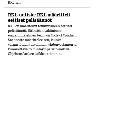
RKL:n...
RKL-uutisia: RKL määritteli
eettiset pelisäännöt
RKL on määritellyt toiminnalleen eettiset
peli­säännöt. Sääntöjen vakiintunut
englanninkielinen termi on Code of Conduct.
Säännöstö määrittelee sen, kuinka
varmistetaan turvallinen, yhdenvertainen ja
kun­nioittava toimintaympäristö kaikille.
Ohjeistus koskee kaikkea toimintaa...