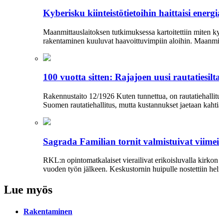
Kyberisku kiinteistötietoihin haittaisi ener
Maanmittauslaitoksen tutkimuksessa kartoitettiin miten kyb
rakentaminen kuuluvat haavoittuvimpiin aloihin. Maanmi
100 vuotta sitten: Rajajoen uusi rautatiesilt
Rakennustaito 12/1926 Kuten tunnettua, on rautatiehallit
Suomen rautatiehallitus, mutta kustannukset jaetaan kahtia.
Sagrada Familian tornit valmistuivat viime
RKL:n opintomatkalaiset vierailivat erikoisluvalla kirko
vuoden työn jälkeen. Keskustornin huipulle nostettiin hel
Lue myös
Rakentaminen