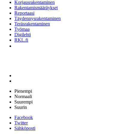
Korjausrakentaminen
Rakentamismääräykset
Reportaasi
Täydennysrakentaminen
Teräsrakentaminen
Työmaa
Digilehti
RKL.fi
Pienempi
Normaali
Suurempi
Suurin
Facebook
Twitter
Sähköposti