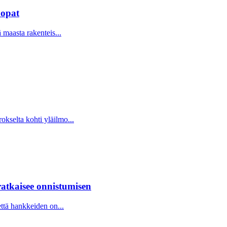
uopat
 maasta rakenteis...
kselta kohti yläilmo...
atkaisee onnistumisen
ttä hankkeiden on...