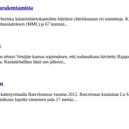
giarakentamista
erisku kiinteistö­tietokantoihin häiritsisi yhteiskunnan eri toimintoja. 
ttauslaitoksen (MML) ja 67 kunnan...
a
us tehnyt Venäjän kanssa sopimuksen, että sodanaikana hävitetty Rajajoe
 Rautatiehallitus tilasi sen jälkeen...
in
n kattotyömaalla Barcelonassa vuonna 2012. Barcelonan kuuluisan La Sa
mikuun lopulla viimeinen pala 17 metriä...