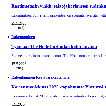
Raatimestarin vinkit: salaojakorjausten sudenk
Rakennuksen pohja- ja maarakenteet on suunniteltava siten, että
25.5.2026
Luettu ()
Rakentaminen
Työmaa: The Node kurkottaa kohti taivaita
Suomen korkein toimistorakennus The Node nousee kerros kerro
15.5.2026
Luettu ()
Rakentaminen
Korjausrakentaminen
Korjausmarkkinat 2026 -tapahtuma: Yhteistyö r
Korjausmarkkinat 2026 -tapahtumassa asiantuntijat korostivat, e
5.5.2026