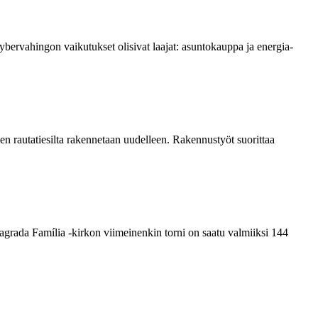
Kyber­vahingon vaikutukset olisivat laajat: asuntokauppa ja energia­
n rautatiesilta rakennetaan uudelleen. Rakennustyöt suorittaa
grada Família -kirkon viimeinenkin torni on saatu valmiiksi­ 144