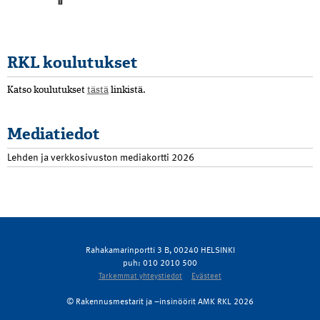
RKL koulutukset
Katso koulutukset
tästä
linkistä.
Mediatiedot
Lehden ja verkkosivuston mediakortti 2026
Rahakamarinportti 3 B, 00240 HELSINKI
puh: 010 2010 500
Tarkemmat yhteystiedot
Evästeet
© Rakennusmestarit ja –insinöörit AMK RKL 2026