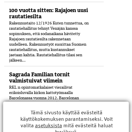
100 vuotta sitten: Rajajoen uusi
rautatiesilta
Rakennustaito 12/1926 Kuten tunnettua, on
rautatiehallitus tehnyt Venäjän kanssa
sopimuksen, että sodanaikana hävitetty
Rajajoen rautatiesilta rakennetaan
uudelleen. Rakennustyöt suorittaa Suomen
rautatiehallitus, mutta kustannukset
jaetaan kahtia. Rautatiehallitus tilasi sen
jälkeen...
Sagrada Familian tornit
valmistuivat viimein
RKL:n opintomatkalaiset vierailivat
erikoisluvalla kirkon kattotyömaalla
Barcelonassa vuonna 2012. Barcelonan
kuuluisan La Sagrada Família -kirkon
viimeinenkin torni on saatu valmiiksi­ 144
Tämä sivusto käyttää evästeitä
vuoden työn jälkeen. Keskustornin huipulle
käyttökokemuksen parantamiseksi. Voit
nostettiin helmikuun lopulla viimeinen pala
valita
asetuksista
mitä evästeitä haluat
17 metriä...
hyväksyä.