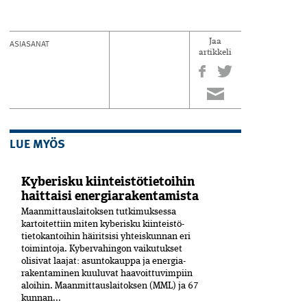
ASIASANAT
Jaa
artikkeli
LUE MYÖS
Kyberisku kiinteistötietoihin
haittaisi energiarakentamista
Maanmittauslaitoksen tutkimuksessa
kartoitettiin miten kyberisku kiinteistö­
tietokantoihin häiritsisi yhteiskunnan eri
toimintoja. Kyber­vahingon vaikutukset
olisivat laajat: asuntokauppa ja energia­
rakentaminen kuuluvat haavoittuvimpiin
aloihin. Maanmittauslaitoksen (MML) ja 67
kunnan...