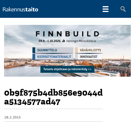
0b9f875b4db856e9044d
a5134577ad47
18.2.2015