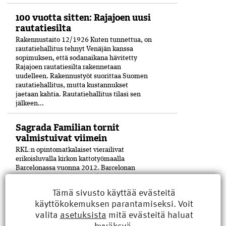
100 vuotta sitten: Rajajoen uusi
rautatiesilta
Rakennustaito 12/1926 Kuten tunnettua, on
rautatiehallitus tehnyt Venäjän kanssa
sopimuksen, että sodanaikana hävitetty
Rajajoen rautatiesilta rakennetaan
uudelleen. Rakennustyöt suorittaa Suomen
rautatiehallitus, mutta kustannukset
jaetaan kahtia. Rautatiehallitus tilasi sen
jälkeen...
Sagrada Familian tornit
valmistuivat viimein
RKL:n opintomatkalaiset vierailivat
erikoisluvalla kirkon kattotyömaalla
Barcelonassa vuonna 2012. Barcelonan
kuuluisan La Sagrada Família -kirkon
viimeinenkin torni on saatu valmiiksi­ 144
Tämä sivusto käyttää evästeitä
vuoden työn jälkeen. Keskustornin huipulle
käyttökokemuksen parantamiseksi. Voit
nostettiin helmikuun lopulla viimeinen pala
valita
asetuksista
mitä evästeitä haluat
17 metriä...
hyväksyä.