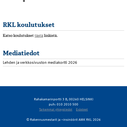
RKL koulutukset
Katso koulutukset
tästä
linkistä.
Mediatiedot
Lehden ja verkkosivuston mediakortti 2026
Rahakamarinportti 3 B, 00240 HELSINKI
puh: 010 2010 500
Tarkemmat yhteystiedot
Evästeet
© Rakennusmestarit ja –insinöörit AMK RKL 2026