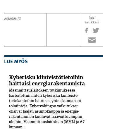
ASIASANAT
Jaa
artikkeli
LUE MYÖS
Kyberisku kiinteistötietoihin
haittaisi energiarakentamista
Maanmittauslaitoksen tutkimuksessa
kartoitettiin miten kyberisku kiinteistö­
tietokantoihin häiritsisi yhteiskunnan eri
toimintoja. Kyber­vahingon vaikutukset
olisivat laajat: asuntokauppa ja energia­
rakentaminen kuuluvat haavoittuvimpiin
aloihin. Maanmittauslaitoksen (MML) ja 67
kunnan...