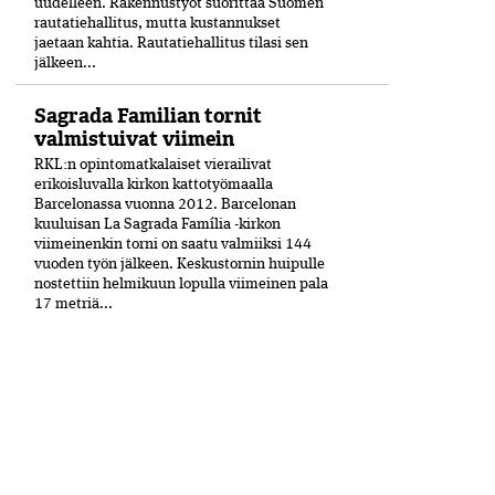
uudelleen. Rakennustyöt suorittaa Suomen
rautatiehallitus, mutta kustannukset
jaetaan kahtia. Rautatiehallitus tilasi sen
jälkeen...
Sagrada Familian tornit
valmistuivat viimein
RKL:n opintomatkalaiset vierailivat
erikoisluvalla kirkon kattotyömaalla
Barcelonassa vuonna 2012. Barcelonan
kuuluisan La Sagrada Família -kirkon
viimeinenkin torni on saatu valmiiksi­ 144
vuoden työn jälkeen. Keskustornin huipulle
nostettiin helmikuun lopulla viimeinen pala
17 metriä...