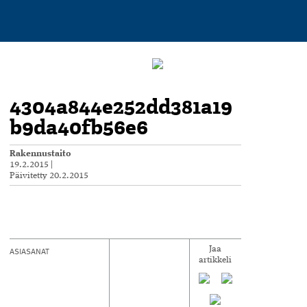
4304a844e252dd381a19
b9da40fb56e6
Rakennustaito
19.2.2015
|
Päivitetty
20.2.2015
ASIASANAT
Jaa
artikkeli