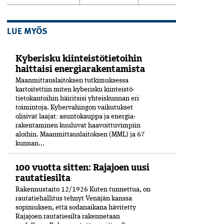
LUE MYÖS
Kyberisku kiinteistötietoihin
haittaisi energiarakentamista
Maanmittauslaitoksen tutkimuksessa
kartoitettiin miten kyberisku kiinteistö­
tietokantoihin häiritsisi yhteiskunnan eri
toimintoja. Kyber­vahingon vaikutukset
olisivat laajat: asuntokauppa ja energia­
rakentaminen kuuluvat haavoittuvimpiin
aloihin. Maanmittauslaitoksen (MML) ja 67
kunnan...
100 vuotta sitten: Rajajoen uusi
rautatiesilta
Rakennustaito 12/1926 Kuten tunnettua, on
rautatiehallitus tehnyt Venäjän kanssa
sopimuksen, että sodanaikana hävitetty
Rajajoen rautatiesilta rakennetaan