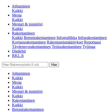
Johtaminen
Kaikki
Mesta
Kaikki
Mestari & insinööri
Kaikki
Rakentaminen
Kaikki
Betonirakentaminen
Infografiikka
Infrarakentaminen
Korjausrakentaminen
Rakentamismääräykset
Reportaasi
Täydennysrakentaminen
Teräsrakentaminen
Työmaa
Digilehti
RKL.fi
Johtaminen
Kaikki
Mesta
Kaikki
Mestari & insinööri
Kaikki
Rakentaminen
Kaikki
Betonirakentaminen