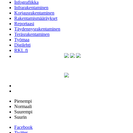
Infografiikka
Infrarakentaminen
Korjausrakentaminen
Rakentamismääräykset
Reportaasi
Täydennysrakentaminen
Teräsrakentaminen
Työmaa
Digilehti
RKL.fi
Pienempi
Normaali
Suurempi
Suurin
Facebook
Twitter