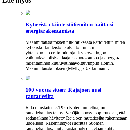
Lue myös
Kyberisku kiinteistötietoihin haittaisi
energiarakentamista
Maanmittauslaitoksen tutkimuksessa kartoitettiin miten
kyberisku kiinteistö­tietokantoihin häiritsisi
yhteiskunnan eri toimintoja. Kyber­vahingon
vaikutukset olisivat laajat: asuntokauppa ja energia­
rakentaminen kuuluvat haavoittuvimpiin aloihin.
Maanmittauslaitoksen (MML) ja 67 kunnan...
100 vuotta sitten: Rajajoen uusi
rautatiesilta
Rakennustaito 12/1926 Kuten tunnettua, on
rautatiehallitus tehnyt Venäjän kanssa sopimuksen, että
sodanaikana hävitetty Rajajoen rautatiesilta rakennetaan
uudelleen. Rakennustyöt suorittaa Suomen
rautatiehallitus, mutta kustannukset jaetaan kahtia.