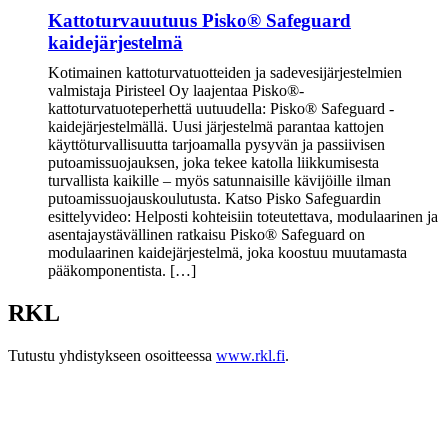
Kattoturvauutuus Pisko® Safeguard
kaidejärjestelmä
Kotimainen kattoturvatuotteiden ja sadevesijärjestelmien
valmistaja Piristeel Oy laajentaa Pisko®-
kattoturvatuoteperhettä uutuudella: Pisko® Safeguard -
kaidejärjestelmällä. Uusi järjestelmä parantaa kattojen
käyttöturvallisuutta tarjoamalla pysyvän ja passiivisen
putoamissuojauksen, joka tekee katolla liikkumisesta
turvallista kaikille – myös satunnaisille kävijöille ilman
putoamissuojauskoulutusta. Katso Pisko Safeguardin
esittelyvideo: Helposti kohteisiin toteutettava, modulaarinen ja
asentajaystävällinen ratkaisu Pisko® Safeguard on
modulaarinen kaidejärjestelmä, joka koostuu muutamasta
pääkomponentista. […]
RKL
Tutustu yhdistykseen osoitteessa
www.rkl.fi
.