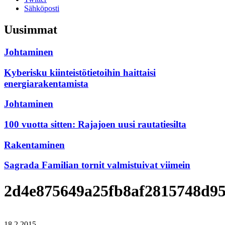
Sähköposti
Uusimmat
Johtaminen
Kyberisku kiinteistötietoihin haittaisi
energiarakentamista
Johtaminen
100 vuotta sitten: Rajajoen uusi rautatiesilta
Rakentaminen
Sagrada Familian tornit valmistuivat viimein
2d4e875649a25fb8af2815748d9
18.2.2015