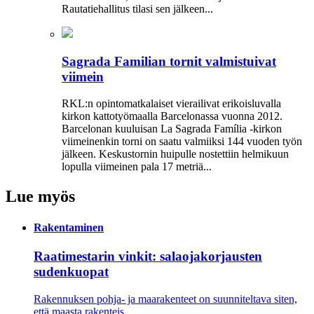
Rautatiehallitus tilasi sen jälkeen...
Sagrada Familian tornit valmistuivat
viimein
RKL:n opintomatkalaiset vierailivat erikoisluvalla
kirkon kattotyömaalla Barcelonassa vuonna 2012.
Barcelonan kuuluisan La Sagrada Família -kirkon
viimeinenkin torni on saatu valmiiksi­ 144 vuoden työn
jälkeen. Keskustornin huipulle nostettiin helmikuun
lopulla viimeinen pala 17 metriä...
Lue myös
Rakentaminen
Raatimestarin vinkit: salaojakorjausten
sudenkuopat
Rakennuksen pohja- ja maarakenteet on suunniteltava siten,
että maasta rakenteis...