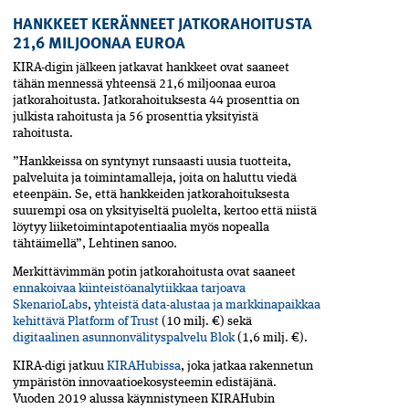
HANKKEET KERÄNNEET JATKORAHOITUSTA
21,6 MILJOONAA EUROA
KIRA-digin jälkeen jatkavat hankkeet ovat saaneet
tähän mennessä yhteensä 21,6 miljoonaa euroa
jatkorahoitusta. Jatkorahoituksesta 44 prosenttia on
julkista rahoitusta ja 56 prosenttia yksityistä
rahoitusta.
”Hankkeissa on syntynyt runsaasti uusia tuotteita,
palveluita ja toimintamalleja, joita on haluttu viedä
eteenpäin. Se, että hankkeiden jatkorahoituksesta
suurempi osa on yksityiseltä puolelta, kertoo että niistä
löytyy liiketoimintapotentiaalia myös nopealla
tähtäimellä”, Lehtinen sanoo.
Merkittävimmän potin jatkorahoitusta ovat saaneet
ennakoivaa kiinteistöanalytiikkaa tarjoava
SkenarioLabs
,
yhteistä data-alustaa ja markkinapaikkaa
kehittävä Platform of Trust
(10 milj. €) sekä
digitaalinen asunnonvälityspalvelu Blok
(1,6 milj. €).
KIRA-digi jatkuu
KIRAHubissa
, joka jatkaa rakennetun
ympäristön innovaatioekosysteemin edistäjänä.
Vuoden 2019 alussa käynnistyneen KIRAHubin