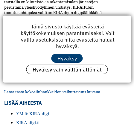
taustalla on kiinteistö- ja rakentamisalan järjestöjen
perustama yleishyödyllinen yhdistys. KIRAHubin
toimitusjohtajaksi valittiin KIRA-digin digipäällikkönä
toiminut Teemu Lehtinen.
Tämä sivusto käyttää evästeitä
FAKTAA: KIRA-DIGI MYÖNSI TUKEA 139
käyttökokemuksen parantamiseksi. Voit
HANKKEELLE
valita
asetuksista
mitä evästeitä haluat
hyväksyä.
44 % hankkeista jatkaa toimintaansa
4 % hankkeista keskeytyi hankeaikana
Hyväksy
32 % ei jatka toimintaansa
Hyväksy vain välttämättömät
20 % hankkeista toiminnan jatkumista ei ole
päätetty
Lataa tästä kokoeiluhankkeiden vaikuttavuus kuvana
LISÄÄ AIHEESTA
YM.fi: KIRA-digi
KIRA-digi.fi