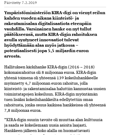
Päivitetty
7.2.2019
Ympäristöministeriön KIRA-digi on vienyt reilun
kahden vuoden aikana kiinteistö- ja
rakentamisalan digitalisaatiota eteenpäin
vauhdilla. Varsinainen hanke on nyt tullut
päätökseensä, mutta KIRA-digin rahoituksen
avulla syntyneet innovaatiot tulevat
hyödyttämään alaa myös jatkossa –
potentiaalisesti jopa 5,5 miljardin euron
arvosta.
Hallituksen kärkihanke KIRA-digin (2016 – 2018)
kokonaisrahoitus oli 8 miljoonaa euroa. KIRA-digin
yhtenä toimena oli yhteensä 139 kokeiluhankkeelle
myönnetty 4,7 miljoonan euron rahoitus, jolla
kiinteistö- ja rakentamisalaa haluttiin kannustaa uusien
toimintatapojen kokeiluun. KIRA-digin myöntämän
tuen lisäksi kokeiluhankkeilta edellytettiin omaa
rahoitusta, jonka osuus kaikissa hankkeissa oli yhteensä
7,8 miljoonaa euroa.
”KIRA-digin suurin tavoite oli muuttaa alan kulttuuria
ja saada se kokeilemaan uusia asioita laajasti.
Hankkeen jälkeen koko alalla on huomattavasti