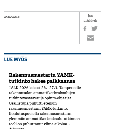
ASIASANAT
Jaa
artikkeli
LUE MYÖS
Rakennusmestarin YAMK-
tutkinto hakee paikkaansa
TALK 2026 kokosi 26.–27.3. Tampereelle
rakennusalan ammattikorkeakoulujen
tutkintovastaavat ja opinto-ohjaajat.
Osallistujia puhutti etenkin
rakennusmestarin YAMK-tutkinto.
Koulutuspuolella rakennusmestarin
ylemmän ammattikorkeakoulututkinnon
rooli on puhuttanut viime ­aikoina. ­