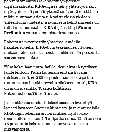
parempi ymmärrys rakennetun ympäristön
digitalisaatiosta. KIRA-digissä tehty yhteistyö näkyy
myös yhteisenä ymmärryksenä siitä, mitä tehdään ja
mihin suuntaan asioita tulevaisuudessa viedään.
Yhteentoimivuudesta ja avoimesta kehittämisestä on
tullut uusi normaali”, KIRA-digiä vetänyt
Minna
Perähuhta
ympäristöministeriöstä sanoo.
Rahoitusta myönnettiin yhteensä kuudella
hakukierroksella. KIRA-digin tekemän selvityksen
mukaan rahoitusta saaneista hankkeista 44 prosenttia
saa varmasti jatkoa.
”Kun kokeillaan uutta, kaikki ideat eivät tietystikään
lähde lentoon. Pidän kuitenkin erittäin hyvänä
tuloksena sitä, että lähes puolet hankkeista jatkaa –
tuntuu vähän liiankin hyvältä ollakseen totta”, KIRA-
digin digipäällikkö
Teemu Lehtinen
Rakennustietosäätiöstä arvioi.
Jos hankkeissa saadut tulokset saadaan levitettyä
laajasti käyttöön Suomen kiinteistö- ja rakennusalalla,
KIRA-digin tekemän arvion mukaan hyöty koko
toimialalle olisi noin 5,5 miljardia euroa. Tämä on noin
16 prosenttia koko rakennusalan vuosittaisesta
liikevaihdosta.