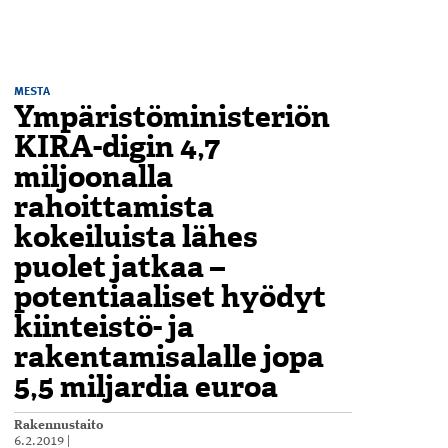
MESTA
Ympäristöministeriön
KIRA-digin 4,7
miljoonalla
rahoittamista
kokeiluista lähes
puolet jatkaa –
potentiaaliset hyödyt
kiinteistö- ja
rakentamisalalle jopa
5,5 miljardia euroa
Rakennustaito
6.2.2019
|