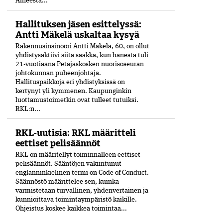
Aiheesta...
Hallituksen jäsen esittelyssä:
Antti Mäkelä uskaltaa kysyä
Rakennusinsinööri Antti Mäkelä, 60, on ollut
yhdistysaktiivi siitä saakka, kun hänestä tuli
21-vuo­tiaana Petäjäskosken nuoriso­seuran
johtokunnan puheenjohtaja.
Hallituspaikkoja eri yhdistyksissä on
kertynyt yli kymmenen. Kaupunginkin
luottamustoimetkin ovat tulleet tutuiksi.
RKL:n...
RKL-uutisia: RKL määritteli
eettiset pelisäännöt
RKL on määritellyt toiminnalleen eettiset
peli­säännöt. Sääntöjen vakiintunut
englanninkielinen termi on Code of Conduct.
Säännöstö määrittelee sen, kuinka
varmistetaan turvallinen, yhdenvertainen ja
kun­nioittava toimintaympäristö kaikille.
Ohjeistus koskee kaikkea toimintaa...