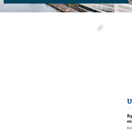
U
Ky
en
8.