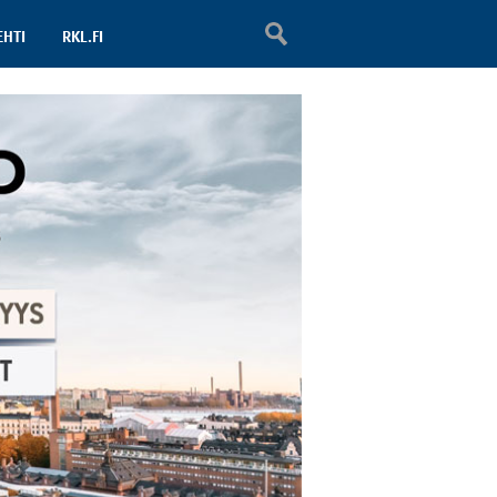
EHTI
RKL.FI