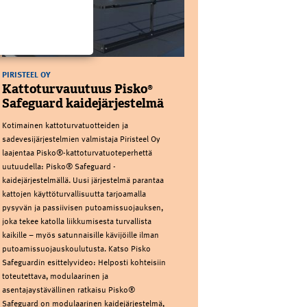
PIRISTEEL OY
Kattoturvauutuus Pisko®
Safeguard kaidejärjestelmä
Kotimainen kattoturvatuotteiden ja
sadevesijärjestelmien valmistaja Piristeel Oy
laajentaa Pisko®-kattoturvatuoteperhettä
uutuudella: Pisko® Safeguard -
kaidejärjestelmällä. Uusi järjestelmä parantaa
kattojen käyttöturvallisuutta tarjoamalla
pysyvän ja passiivisen putoamissuojauksen,
joka tekee katolla liikkumisesta turvallista
kaikille – myös satunnaisille kävijöille ilman
putoamissuojauskoulutusta. Katso Pisko
Safeguardin esittelyvideo: Helposti kohteisiin
toteutettava, modulaarinen ja
asentajaystävällinen ratkaisu Pisko®
Safeguard on modulaarinen kaidejärjestelmä,