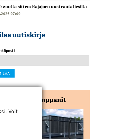
0 vuotta sitten: Rajajoen uusi rautatiesilta
6.2026 07:00
ilaa uutiskirje
hköposti
Yhteistyökumppanit
i. Voit