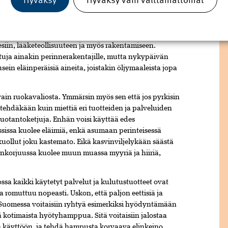
, väriainetta jota jauhetaan kirvoista. Monet vegaanit
levinnyt laajalti aina elintarvikkeista kosmetiikkaan,
esiin, lääketeollisuuteen ja myös rakentamiseen.
uttuja ainakin perinnerakentajille, mutta nykypäivän
usein eläinperäisiä aineita, joistakin öljymaaleista jopa
 vain ruokavaliosta. Ymmärsin myös sen että jos pyrkisin
a tehdäkään kuin miettiä eri tuotteiden ja palveluiden
tuotantoketjuja. Enhän voisi käyttää edes
sissa kuolee eläimiä, enkä asumaan perinteisessä
uollut joku kastemato. Eikä kasvinviljelykään säästä
nkorjuussa kuolee muun muassa myyriä ja hiiriä,
sa kaikki käytetyt palvelut ja kulutustuotteet ovat
a romuttuu nopeasti. Uskon, että paljon eettisiä ja
ä. Suomessa voitaisiin ryhtyä esimerkiksi hyödyntämään
ä kotimaista hyötyhamppua. Sitä voitaisiin jalostaa
en käyttöön, ja tehdä hampusta korvaava elinkeino