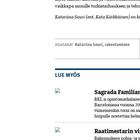
vaikkapa monille turkistarhauksen ja teho
K
atariina Souri (ent. Kata Kärkkäinen) on
k
Katariina Souri
,
rakentaminen
ASIASANAT
LUE MYÖS
Sagrada Familian
RKL:n opintomatkalaiset 
Barcelonassa vuonna 20
viimeinenkin torni on s
huipulle nostettiin helm
Raatimestarin vi
Rakennuksen pohja- ja m