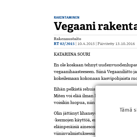
RAKENTAMINEN
Vegaani rakent
Rakennustaito
RT 02/2015
|
10.4.2015
|
Päivitetty
13.10.2016
KATARIINA SOURI
E
n ole koskaan tehnyt uudenvuodenlupa
vegaanihaasteeseen. Siinä Vegaaniliitto ja
kokeilemaan kokonaan kasvipohjaista ruo
Eihän pelkistä rehuista rakennu riittävän ra
Miten voi elää ilman lihaa, kalaa, maitot
voisikin luopua, niin juustosta ja äyriäisis
Tämä s
Olin jättänyt lihansyönnin jo aiemmin, mutt
-kermojen käyttöä, erilaisten papu- ja soi
eläinperäisiä ainesosia sisältäviin lisäainei
viininvalmistuksessa käytetään kirkastusp