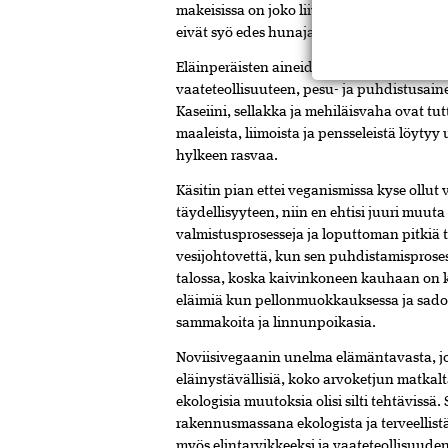
makeisissa on joko liivatetta tai karmiinia
eivät syö edes hunajaa.
Eläinperäisten aineiden hyödyntäminen on 
vaateteollisuuteen, pesu- ja puhdistusain
Kaseiini, sellakka ja mehiläisvaha ovat t
maaleista, liimoista ja pensseleistä löytyy 
hylkeen rasvaa.
Käsitin pian ettei veganismissa kyse ollut
täydellisyyteen, niin en ehtisi juuri muut
valmistusprosesseja ja loputtoman pitkiä 
vesijohtovettä, kun sen puhdistamisproses
talossa, koska kaivinkoneen kauhaan on k
eläimiä kun pellonmuokkauksessa ja sado
sammakoita ja linnunpoikasia.
Noviisivegaanin unelma elämäntavasta, jos
eläinystävällisiä, koko arvoketjun matkalt
ekologisia muutoksia olisi silti tehtäviss
rakennusmassana ekologista ja terveellist
myös elintarvikkeeksi ja vaateteollisuud