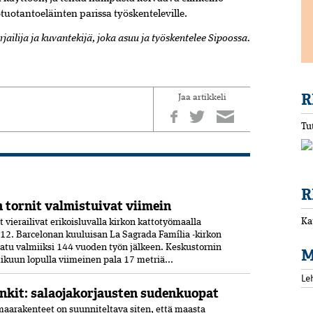
tuotantoeläinten parissa työskenteleville.
irjailija ja kuvantekijä, joka asuu ja työskentelee Sipoossa.
R
Jaa artikkeli
Tu
R
 tornit valmistuivat viimein
Ka
vierailivat erikoisluvalla kirkon kattotyömaalla
12. Barcelonan kuuluisan La Sagrada Família -kirkon
aatu valmiiksi­ 144 vuoden työn jälkeen. Keskustornin
M
ikuun lopulla viimeinen pala 17 metriä...
Le
nkit: salaojakorjausten sudenkuopat
aarakenteet on suunniteltava siten, että maasta