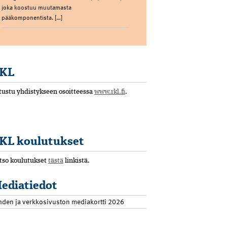
joka koostuu muutamasta
pääkomponentista. […]
KL
tustu yhdistykseen osoitteessa
www.rkl.fi
.
KL koulutukset
tso koulutukset
tästä
linkistä.
ediatiedot
hden ja verkkosivuston mediakortti 2026