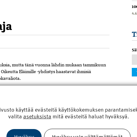
10
4.
aja
T
Sä
uksia, mutta tänä vuonna lähdin mukaan tammikuun
 Oikeutta Eläimille -yhdistys haastavat ihmisiä
kavaliota.
vitsevia ja kylläiseksi tekeviä aterioita, moni ajattelee.
uotteita ja kananmunia? Jos vaikka kaikesta muusta
tä ei koskaan!
ivusto käyttää evästeitä käyttökokemuksen parantamiseks
a silti muutos oli raju. Oli opeteltava kasvimaitojen ja
valita
asetuksista
mitä evästeitä haluat hyväksyä.
japohjaisten ruokien valmistusta ja perehdyttävä
siin. Yllätyksiä tuli paljon: en tiennyt että esimerkiksi
rosessissa vaikkapa luujauhoa ja että lähes kaikissa
Hyväksy
Hyväksy vain välttämättömät