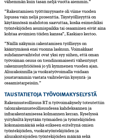
vähemmän kuin tasan neljä vuotta aiemmin.”
”Rakentamisen työttömyysaste oli viime vuoden
lopussa vain neljä prosenttia. Täystyöllisyyttä on
käytännössä mahdoton saavuttaa, koska esimerkiksi
työntekijöiden asumispaikka tai osaaminen eivät aina
kohtaa avoimien töiden kanssa”, Kaskiaro kertoo.
”Näillä näkymin rakentamisen työllisyys on
kääntymässä ensi vuonna laskuun. Voimakkaat
suhdannevaihtelut ovat yksi syy siihen, että oman
työvoiman osuus on trendinomaisesti vähentynyt
rakennusyhtiöiössä jo yli kymmenen vuoden ajan.
Aliurakoinnilla ja vuokratyövoimalla voidaan
joustavammin vastata vaihteleviin kysyntä- ja
osaamistarpeisiin.”
TAUSTATIETOJA TYÖVOIMAKYSELYSTÄ
Rakennusteollisuus RT:n työvoimakysely toteutettiin
talonrakennusteollisuudessa kahdeksannen ja
infrarakentamisessa kolmannen kerran. Kyselyssä
yrityksiltä kysytään työmaiden ja työntekijöiden
kokonaismäärää sekä erikseen eriteltynä omien
työntekijöiden, vuokratyöntekijöiden ja
aliurakoitsijoiden työntekijöiden määrää sekä