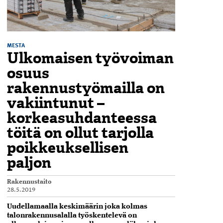
MESTA
Ulkomaisen työvoiman
osuus
rakennustyömailla on
vakiintunut –
korkeasuhdanteessa
töitä on ollut tarjolla
poikkeuksellisen
paljon
Rakennustaito
28.5.2019
Uudellamaalla keskimäärin joka kolmas
talonrakennusalalla työskentelevä on