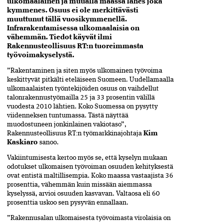
ulkomaalainen ja muualla maassa lähes joka
kymmenes. Osuus ei ole merkittävästi
muuttunut tällä vuosikymmenellä.
Infrarakentamisessa ulkomaalaisia on
vähemmän. Tiedot käyvät ilmi
Rakennusteollisuus RT:n tuoreimmasta
työvoimakyselystä.
”Rakentaminen ja siten myös ulkomainen työvoima
keskittyvät pitkälti eteläiseen Suomeen. Uudellamaalla
ulkomaalaisten työntekijöiden osuus on vaihdellut
talonrakennustyömailla 25 ja 33 prosentin välillä
vuodesta 2010 lähtien. Koko Suomessa on pysytty
viidenneksen tuntumassa. Tästä näyttää
muodostuneen jonkinlainen vakiotaso”,
Rakennusteollisuus RT:n työmarkkinajohtaja
Kim
Kaskiaro
sanoo.
Vakiintumisesta kertoo myös se, että kyselyn mukaan
odotukset ulkomaisen työvoiman osuuden kehityksestä
ovat entistä maltillisempia. Koko maassa vastaajista 36
prosenttia, vähemmän kuin missään aiemmassa
kyselyssä, arvioi osuuden kasvavan. Valtaosa eli 60
prosenttia uskoo sen pysyvän ennallaan.
”Rakennusalan ulkomaisesta työvoimasta virolaisia on