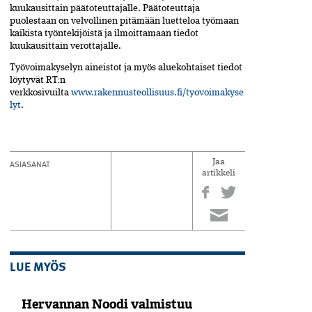
kuukausittain päätoteuttajalle. Päätoteuttaja
puolestaan on velvollinen pitämään luetteloa työmaan
kaikista työntekijöistä ja ilmoittamaan tiedot
kuukausittain verottajalle.
Työvoimakyselyn aineistot ja myös aluekohtaiset tiedot
löytyvät RT:n
verkkosivuilta
www.rakennusteollisuus.fi/tyovoimakyse
lyt
.
ASIASANAT
Jaa
artikkeli
LUE MYÖS
Hervannan Noodi valmistuu