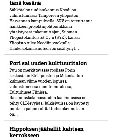
tänä kesänä
Sähkötalon uudisrakennus Noodi on
valmistumassa Tampereen yliopiston
Hervannan kampuksella. SRV on toteuttanut
hankkeen projektinjohtourakkana
yhteistyössä rakennuttajan, Suomen
Yliopistokiinteistöt Oy:n (SYK), kanssa.
Yliopisto tulee Noodiin vuokralle.
Hankekokonaisuuteen on sisältynyt...
Pori sai uuden kulttuuritalon
Puu on merkittävässä roolissa Porin
keskustaan Eteläpuiston ja Mikonkadun
kulmaan viime vuoden lopussa
valmistuneessa moni­toimitalossa,
Kulturhuset Fiinissä.
Rakennuskokonaisuuden laajennusosa on
tehty CLT-levyistä. Julkisivuissa on käytetty
puuta ja paljon tiiltä. Uudisrakennuksen
on...
Hippoksen jäähallit kahteen
kerrokseen