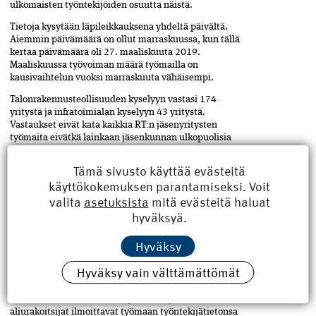
ulkomaisten työntekijöiden osuutta näistä.
Tietoja kysytään läpileikkauksena yhdeltä päivältä.
Aiemmin päivämäärä on ollut marraskuussa, kun tällä
kertaa päivämäärä oli 27. maaliskuuta 2019.
Maaliskuussa työvoiman määrä työmailla on
kausivaihtelun vuoksi marraskuuta vähäisempi.
Talonrakennusteollisuuden kyselyyn vastasi 174
yritystä ja infratoimialan kyselyyn 43 yritystä.
Vastaukset eivät kata kaikkia RT:n jäsenyritysten
työmaita eivätkä lainkaan jäsenkunnan ulkopuolisia
työmaita. Kyselyn tulokset antavat kuitenkin suuntaa
ulkomaisen työvoiman käytöstä koko rakennusalalla,
Tämä sivusto käyttää evästeitä
koska kyselyyn osallistuvat yritykset ilmoittavat myös
käyttökokemuksen parantamiseksi. Voit
työmaillaan toimivien aliurakoitsijoidensa
valita
asetuksista
mitä evästeitä haluat
työntekijätiedot.
hyväksyä.
Rakennusyrityksissä tiedetään nykyisin entistä
tarkemmin, keitä työmailla työskentelee sekä miten
Hyväksy
työehdot ja veronmaksu hoituvat. Vuodesta 2013
lähtien kaikilla rakennustyömailla työskentelevillä on
Hyväksy vain välttämättömät
oltava veronumero ja heidät on merkittävä
veronumerorekisteriin. Lisäksi vuonna 2014 voimaan
tullut laki ilmoitusmenettelystä edellyttää, että
aliurakoitsijat ilmoittavat työmaan työntekijätietonsa