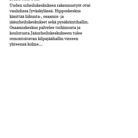
Uuden urheilukeskuksen rakennustyöt ovat
vauhdissa Jyväskylässä. Hipposkeskus
käsittää liikunta-, osaamis- ja
jääurheilukeskukset sekä pysäköintihallin.
Osaamiskeskus palvelee tutkimusta ja
koulutusta.Jääurheilukeskukseen tulee
remontoitavan kilpajäähallin viereen
yhteensä kolme...