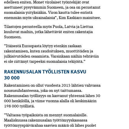
edelleen eniten. Monet virolaiset työntekijät ovat
asettuneet pysyvämmin Suomeen, ja osa on perustanut
suomalaisia yrityksiäkin. Viron kautta tulee entistä
enemmän myös ukrainalaisia”, Kim Kaskiaro mainitsee.
Tilastojen perusteella myös Puola, Latvia ja Liettua
kuuluvat maihin, jotka lähettävät eniten rakentajia
Suomeen.
”Itäisestä Euroopasta löytyy etenkin raskaan
rakentamisen, kuten raudoituksen, muottitöiden ja
julkisivutöiden osaamista. Varsinkaan näihin tehtäviin
ei ole riittänyt tarpeeksi suomalaisia tekijöitä.”
RAKENNUSALAN TYÖLLISTEN KASVU
30 000
Rakentaminen on ollut vuodesta 2015 lähtien vahvassa
noususuhdanteessa, joka on nyt taittumassa.
Rakennusalan työllisyys on kasvanut yhteensä lähes 30
000 henkilöllä, ja viime vuonna alalla oli keskimäärin
198 000 työllistä.
”Valtaosa työpaikoista on mennyt suomalaisille.
Maaliskuussa rakennusalan työttömyyskassassa
työttömyyspäivärahaa saavien määrä oli lähes puolet