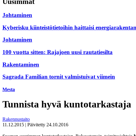
Uusimmat
Johtaminen
Kyberisku kiinteistötietoihin haittaisi energiarakenta
Johtaminen
100 vuotta sitten: Rajajoen uusi rautatiesilta
Rakentaminen
Sagrada Familian tornit valmistuivat viimein
Mesta
Tunnista hyvä kuntotarkastaja
Rakennustaito
11.12.2015
|
Päivitetty
24.10.2016
Suomen suurimman kuntotarkastajan, Raksystemsin, toimitusjohtaja