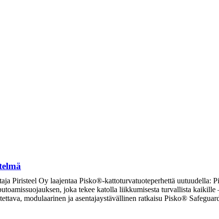
telmä
taja Piristeel Oy laajentaa Pisko®-kattoturvatuoteperhettä uutuudella: P
 putoamissuojauksen, joka tekee katolla liikkumisesta turvallista kaikill
eutettava, modulaarinen ja asentajaystävällinen ratkaisu Pisko® Safegu