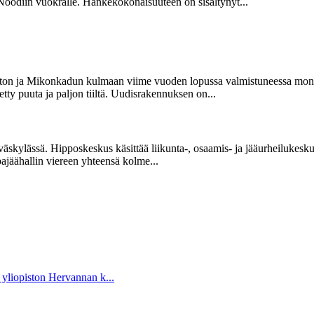
 Noodiin vuokralle. Hankekokonaisuuteen on sisältynyt...
iston ja Mikonkadun kulmaan viime vuoden lopussa valmistuneessa moni
tty puuta ja paljon tiiltä. Uudisrakennuksen on...
kylässä. Hipposkeskus käsittää liikunta-, osaamis- ja jääurheilukesku
ajäähallin viereen yhteensä kolme...
yliopiston Hervannan k...