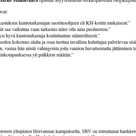
vat:
kastuksen kuntotarkastajan suoritusohjeen eli KH-kortin mukaisesti.”
ät saa vaikuttaa vaan tarkastus tulee olla aina puolueeton.”
si hyvä kuntotarkastaja kouluttautuu säännöllisesti.”
den kokemus alalta ja osaa tuottaa tavallista kuluttajaa palvelevaa sisä
, vastaa hän niistä vahingoista joita vaurion havaitsematta jättäminen tai
hinkotapauksessa yli palkkion määrän.”
reen yliopiston Hervannan kampuksella. SRV on toteuttanut hankkeen