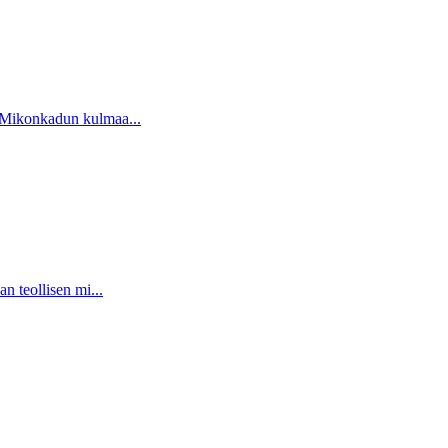
a Mikonkadun kulmaa...
n teollisen mi...