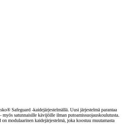
isko® Safeguard -kaidejärjestelmällä. Uusi järjestelmä parantaa
e – myös satunnaisille kävijöille ilman putoamissuojauskoulutusta.
ard on modulaarinen kaidejärjestelmä, joka koostuu muutamasta