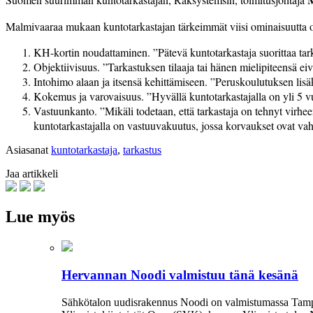
Malmivaaraa mukaan kuntotarkastajan tärkeimmät viisi ominaisuutta o
KH-kortin noudattaminen. ”Pätevä kuntotarkastaja suorittaa tar
Objektiivisuus. ”Tarkastuksen tilaaja tai hänen mielipiteensä eiv
Intohimo alaan ja itsensä kehittämiseen. ”Peruskoulutuksen lisäk
Kokemus ja varovaisuus. ”Hyvällä kuntotarkastajalla on yli 5 vuo
Vastuunkanto. ”Mikäli todetaan, että tarkastaja on tehnyt virheen
kuntotarkastajalla on vastuuvakuutus, jossa korvaukset ovat va
Asiasanat
kuntotarkastaja
,
tarkastus
Jaa artikkeli
Lue myös
Hervannan Noodi valmistuu tänä kesänä
Sähkötalon uudisrakennus Noodi on valmistumassa Tampe