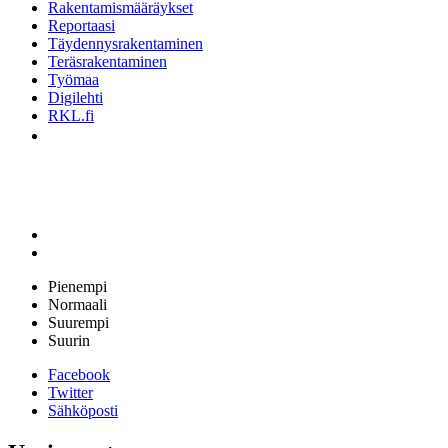
Rakentamismääräykset
Reportaasi
Täydennysrakentaminen
Teräsrakentaminen
Työmaa
Digilehti
RKL.fi
Pienempi
Normaali
Suurempi
Suurin
Facebook
Twitter
Sähköposti