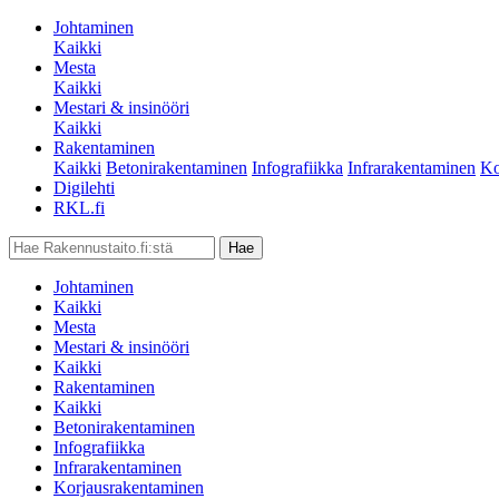
Johtaminen
Kaikki
Mesta
Kaikki
Mestari & insinööri
Kaikki
Rakentaminen
Kaikki
Betonirakentaminen
Infografiikka
Infrarakentaminen
Ko
Digilehti
RKL.fi
Johtaminen
Kaikki
Mesta
Mestari & insinööri
Kaikki
Rakentaminen
Kaikki
Betonirakentaminen
Infografiikka
Infrarakentaminen
Korjausrakentaminen