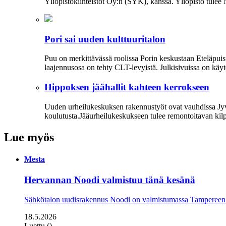
Yliopistokiinteistöt Oy:n (SYK), kanssa. Yliopisto tulee
Pori sai uuden kulttuuritalon
Puu on merkittävässä roolissa Porin keskustaan Eteläpu
laajennusosa on tehty CLT-levyistä. Julkisivuissa on käyte
Hippoksen jäähallit kahteen kerrokseen
Uuden urheilukeskuksen rakennustyöt ovat vauhdissa Jyväs
koulutusta.Jääurheilukeskukseen tulee remontoitavan kilp
Lue myös
Mesta
Hervannan Noodi valmistuu tänä kesänä
Sähkötalon uudisrakennus Noodi on valmistumassa Tampereen 
18.5.2026
Luettu ()