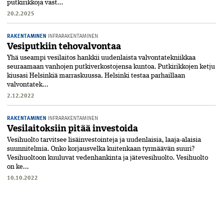
putkirikkoja vast...
20.2.2025
RAKENTAMINEN
INFRARAKENTAMINEN
Vesiputkiin tehovalvontaa
Yhä useampi vesilaitos hankkii uudenlaista valvontatekniikkaa
seuraamaan vanhojen putkiverkostojensa kuntoa. Putkirikkojen ketju
kiusasi Helsinkiä marraskuussa. Helsinki testaa parhaillaan
valvontatek...
2.12.2022
RAKENTAMINEN
INFRARAKENTAMINEN
Vesilaitoksiin pitää investoida
Vesihuolto tarvitsee lisäinvestointeja ja uudenlaisia, laaja-alaisia
suunnitelmia. Onko korjausvelka kuitenkaan tyrmäävän suuri?
Vesihuoltoon kuuluvat vedenhankinta ja jätevesihuolto. Vesihuolto
on ke...
10.10.2022