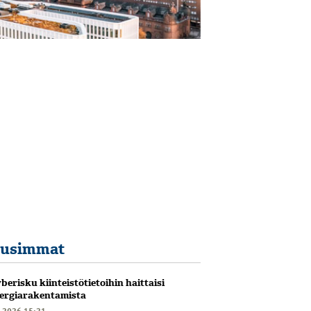
usimmat
berisku kiinteistötietoihin haittaisi
ergiarakentamista
6.2026 15:21