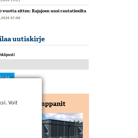
0 vuotta sitten: Rajajoen uusi rautatiesilta
6.2026 07:00
ilaa uutiskirje
hköposti
i. Voit
Yhteistyökumppanit