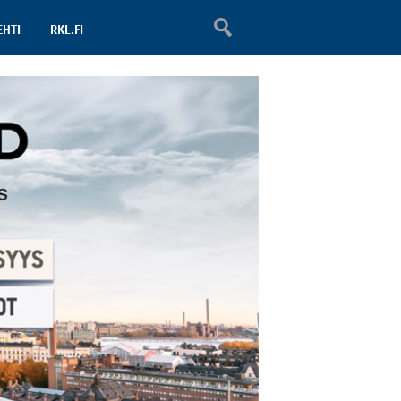
EHTI
RKL.FI