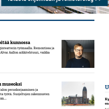
 pitää kunnossa
inteatterin työmaalla. Remontissa ja
lvar Aallon arkki­tehtuuri, vaikka
u museoksi
U
talon peruskorjaaminen ja
a työtä. Suojeltujen rakennusten
Ky
ää...
en
8.