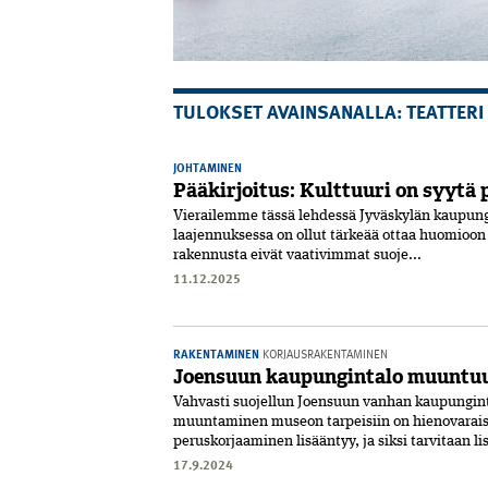
TULOKSET AVAINSANALLA: TEATTERI
JOHTAMINEN
Pääkirjoitus: Kulttuuri on syytä
Vierailemme tässä lehdessä Jyväs­kylän kaupung
laajennuksessa on ollut tärkeää ottaa huomioon A
rakennusta eivät vaativimmat suoje...
11.12.2025
RAKENTAMINEN
KORJAUSRAKENTAMINEN
Joensuun kaupungintalo muuntu
Vahvasti suojellun Joensuun vanhan kaupungin
muuntaminen museon tarpeisiin on hienovaraist
peruskorjaaminen lisääntyy, ja siksi tarvitaan lis
17.9.2024