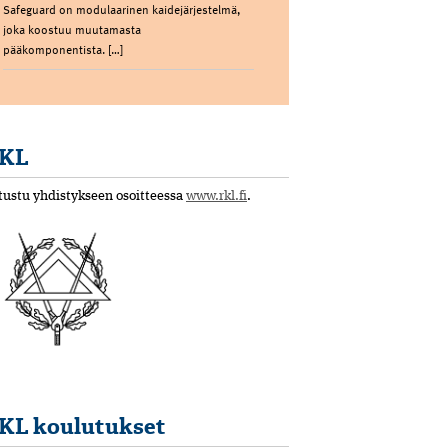
Safeguard on modulaarinen kaidejärjestelmä,
joka koostuu muutamasta
pääkomponentista. […]
KL
tustu yhdistykseen osoitteessa
www.rkl.fi
.
KL koulutukset