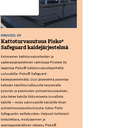
PIRISTEEL OY
Kattoturvauutuus Pisko®
Safeguard kaidejärjestelmä
Kotimainen kattoturvatuotteiden ja
sadevesijärjestelmien valmistaja Piristeel Oy
laajentaa Pisko®-kattoturvatuoteperhettä
uutuudella: Pisko® Safeguard -
kaidejärjestelmällä. Uusi järjestelmä parantaa
kattojen käyttöturvallisuutta tarjoamalla
pysyvän ja passiivisen putoamissuojauksen,
joka tekee katolla liikkumisesta turvallista
kaikille – myös satunnaisille kävijöille ilman
putoamissuojauskoulutusta. Katso Pisko
Safeguardin esittelyvideo: Helposti kohteisiin
toteutettava, modulaarinen ja
asentajaystävällinen ratkaisu Pisko®