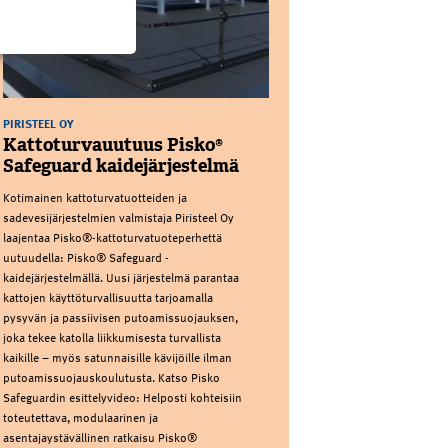
PIRISTEEL OY
Kattoturvauutuus Pisko®
Safeguard kaidejärjestelmä
Kotimainen kattoturvatuotteiden ja
sadevesijärjestelmien valmistaja Piristeel Oy
laajentaa Pisko®-kattoturvatuoteperhettä
uutuudella: Pisko® Safeguard -
kaidejärjestelmällä. Uusi järjestelmä parantaa
kattojen käyttöturvallisuutta tarjoamalla
pysyvän ja passiivisen putoamissuojauksen,
joka tekee katolla liikkumisesta turvallista
kaikille – myös satunnaisille kävijöille ilman
putoamissuojauskoulutusta. Katso Pisko
Safeguardin esittelyvideo: Helposti kohteisiin
toteutettava, modulaarinen ja
asentajaystävällinen ratkaisu Pisko®