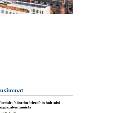
usimmat
berisku kiinteistötietoihin haittaisi
ergiarakentamista
6.2026 15:21