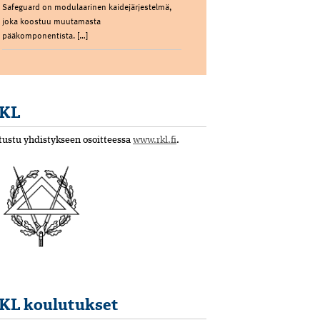
Safeguard on modulaarinen kaidejärjestelmä,
joka koostuu muutamasta
pääkomponentista. […]
KL
tustu yhdistykseen osoitteessa
www.rkl.fi
.
KL koulutukset