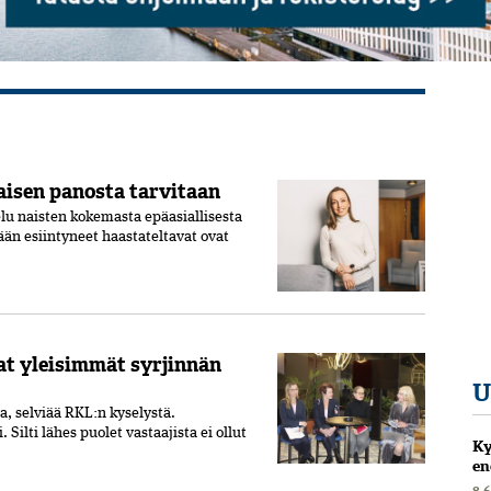
aisen panosta tarvitaan
elu naisten kokemasta epäasiallisesta
ään esiintyneet haastateltavat ovat
vat yleisimmät syrjinnän
U
a, selviää RKL:n kyselystä.
 Silti lähes puolet vastaajista ei ollut
Ky
en
8.