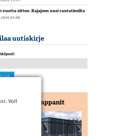
0 vuotta sitten: Rajajoen uusi rautatiesilta
6.2026 07:00
ilaa uutiskirje
hköposti
i. Voit
Yhteistyökumppanit