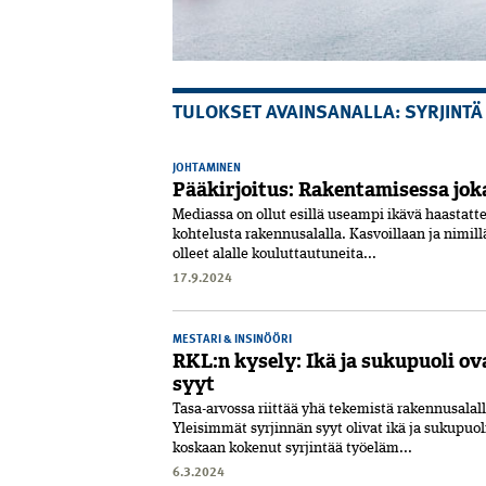
TULOKSET AVAINSANALLA: SYRJINTÄ
JOHTAMINEN
Pääkirjoitus: Rakentamisessa jok
Mediassa on ollut esillä useampi ikävä haastatt
kohtelusta rakennusalalla. Kasvoillaan ja nimill
olleet alalle kouluttautuneita...
17.9.2024
MESTARI & INSINÖÖRI
RKL:n kysely: Ikä ja sukupuoli o
syyt
Tasa-arvossa riittää yhä tekemistä rakennusalall
Yleisimmät syrjinnän syyt olivat ikä ja sukupuoli.
koskaan kokenut syrjintää työeläm...
6.3.2024