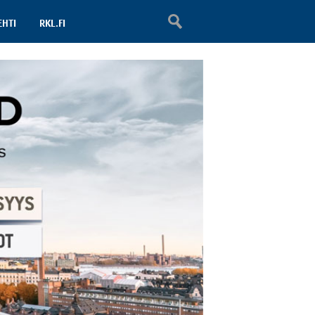
EHTI
RKL.FI