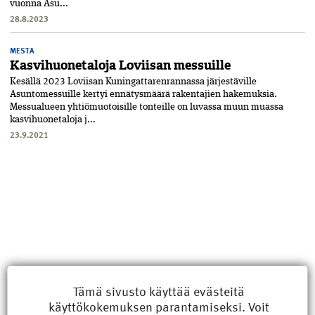
vuonna Asu...
28.8.2023
MESTA
Kasvihuonetaloja Loviisan messuille
Kesällä 2023 Loviisan Kuningattaren­rannassa järjestäville
Asuntomessuille kertyi ennätysmäärä rakentajien hakemuksia.
Messualueen yhtiömuotoisille tonteille on luvassa muun muassa
kasvi­huonetaloja j...
23.9.2021
Tämä sivusto käyttää evästeitä
käyttökokemuksen parantamiseksi. Voit