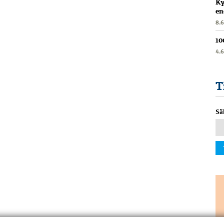
Ky
en
8.
10
4.
T
Sä