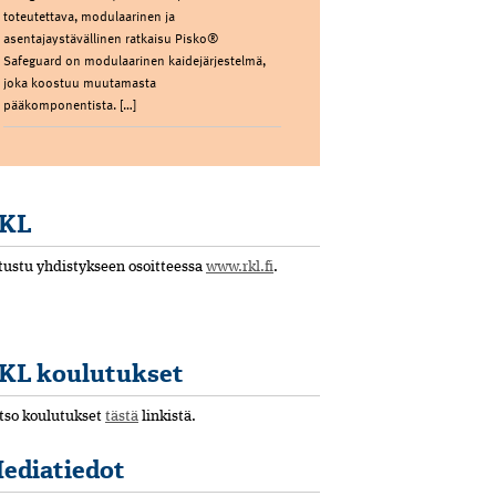
toteutettava, modulaarinen ja
asentajaystävällinen ratkaisu Pisko®
Safeguard on modulaarinen kaidejärjestelmä,
joka koostuu muutamasta
pääkomponentista. […]
KL
tustu yhdistykseen osoitteessa
www.rkl.fi
.
KL koulutukset
tso koulutukset
tästä
linkistä.
ediatiedot