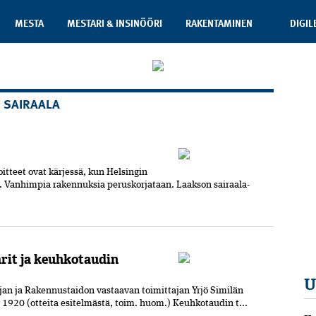
MESTA
MESTARI & INSINÖÖRI
RAKENTAMINEN
DIGIL
 SAIRAALA
itteet ovat kärjessä, kun Helsingin
. Vanhimpia rakennuksia peruskorjataan. Laakson sairaala-
rit ja keuhkotaudin
U
n ja Rakennustaidon vastaavan toimittajan Yrjö Similän
1920 (otteita esitelmästä, toim. huom.) Keuhkotaudin t...