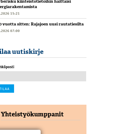
berisku kiinteistötietoihin haittaisi
ergiarakentamista
6.2026 15:21
0 vuotta sitten: Rajajoen uusi rautatiesilta
6.2026 07:00
ilaa uutiskirje
hköposti
Yhteistyökumppanit