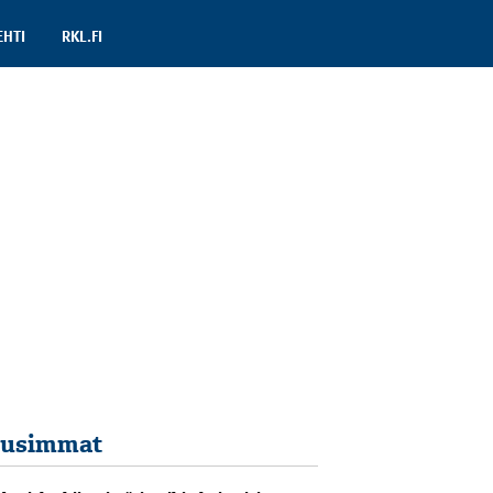
EHTI
RKL.FI
usimmat