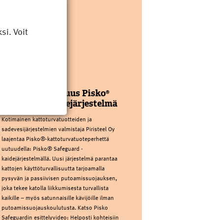
i. Voit
PIRISTEEL OY
Kattoturvauutuus Pisko®
Safeguard kaidejärjestelmä
Kotimainen kattoturvatuotteiden ja
sadevesijärjestelmien valmistaja Piristeel Oy
laajentaa Pisko®-kattoturvatuoteperhettä
uutuudella: Pisko® Safeguard -
kaidejärjestelmällä. Uusi järjestelmä parantaa
kattojen käyttöturvallisuutta tarjoamalla
pysyvän ja passiivisen putoamissuojauksen,
joka tekee katolla liikkumisesta turvallista
kaikille – myös satunnaisille kävijöille ilman
putoamissuojauskoulutusta. Katso Pisko
Safeguardin esittelyvideo: Helposti kohteisiin