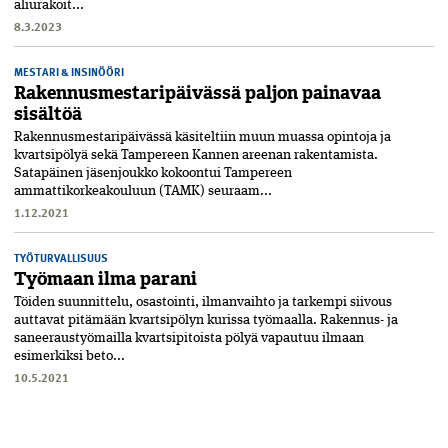
aliurakoit...
8.3.2023
MESTARI & INSINÖÖRI
Rakennusmestaripäivässä paljon painavaa
sisältöä
Rakennus­mestari­­päivässä käsiteltiin muun muassa opintoja ja
kvartsipölyä sekä Tampereen Kannen areenan rakentamista.
Satapäinen jäsenjoukko­ ­kokoontui Tampereen
ammattikorkeakouluun (TAMK) seuraam...
1.12.2021
TYÖTURVALLISUUS
Työmaan ilma parani
Töiden suunnittelu, osastointi, ilmanvaihto ja tarkempi siivous
auttavat pitämään kvartsipölyn kurissa työmaalla. Rakennus- ja
saneeraustyömailla kvartsipitoista pölyä vapautuu ilmaan
esimerkiksi beto...
10.5.2021