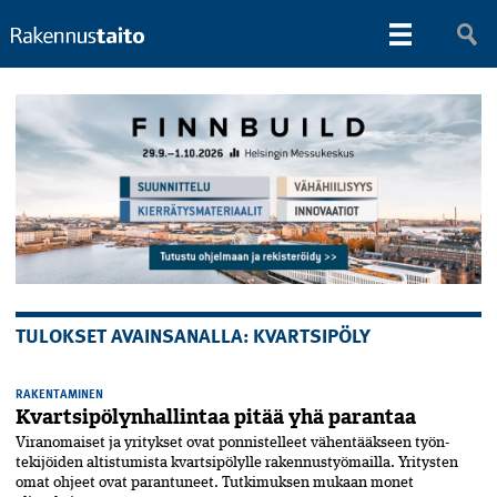
TULOKSET AVAINSANALLA: KVARTSIPÖLY
RAKENTAMINEN
Kvartsipölynhallintaa pitää yhä parantaa
Viranomaiset ja yritykset ovat ponnistelleet vähentääkseen työn­
tekijöiden altistumista kvart­si­pölylle rakennus­työmailla. Yritysten
omat ohjeet ovat parantuneet. Tutkimuksen mukaan monet