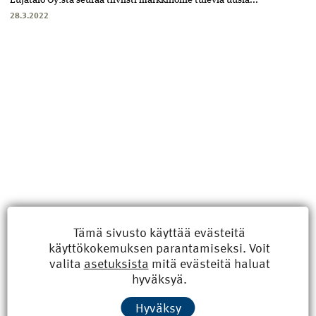
28.3.2022
Tämä sivusto käyttää evästeitä
käyttökokemuksen parantamiseksi. Voit
Uusimmat
valita
asetuksista
mitä evästeitä haluat
hyväksyä.
Kyberisku kiinteistötietoihin haittaisi energiarakentamista
Hyväksy
8.6.2026 15:21