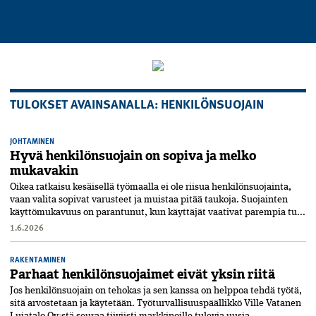
TULOKSET AVAINSANALLA: HENKILÖNSUOJAIN
JOHTAMINEN
Hyvä henkilönsuojain on sopiva ja melko
mukavakin
Oikea ratkaisu kesäisellä työmaalla ei ole riisua henkilönsuojainta,
vaan valita sopivat varusteet ja muistaa pitää taukoja. Suojainten
käyttömukavuus on parantunut, kun käyttäjät vaativat parempia tu...
1.6.2026
RAKENTAMINEN
Parhaat henkilönsuojaimet eivät yksin riitä
Jos henkilönsuojain on tehokas ja sen kanssa on helppoa tehdä työtä,
sitä arvostetaan ja käytetään. Työturvallisuuspäällikkö Ville Vatanen
Luja­talo Oy:stä seuraa tiiviisti markkinoille tulevia uusia...