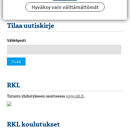
Hyväksy vain välttämättömät
100 vuotta sitten: Rajajoen uusi rautatiesilta
4.6.2026 07:00
Tilaa uutiskirje
Sähköposti
RKL
Tutustu yhdistykseen osoitteessa
www.rkl.fi
.
RKL koulutukset