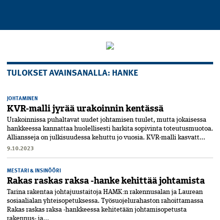
TULOKSET AVAINSANALLA: HANKE
JOHTAMINEN
KVR-malli jyrää urakoinnin kentässä
Urakoinnissa puhaltavat uudet johtamisen tuulet, mutta jokaisessa
hankkeessa kannattaa huolellisesti harkita sopivinta toteutusmuotoa.
Alliansseja on julkisuudessa kehuttu jo vuosia. KVR-malli kasvatt...
9.10.2023
MESTARI & INSINÖÖRI
Rakas raskas raksa -hanke kehittää johtamista
Tarina rakentaa johtajuustaitoja HAMK:n rakennusalan ja Laurean
sosiaalialan yhteisopetuksessa. Työsuojelurahaston rahoittamassa
Rakas raskas raksa -hankkeessa kehitetään johtamisopetusta
rakennus- ja...