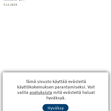
5.11.2019
Tämä sivusto käyttää evästeitä
käyttökokemuksen parantamiseksi. Voit
Uusimmat
valita
asetuksista
mitä evästeitä haluat
hyväksyä.
Kyberisku kiinteistötietoihin haittaisi energiarakentamista
Hyväksy
8.6.2026 15:21