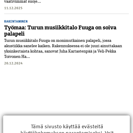
vaativimmat suoje...
11.12.2025
RAKENTAMINEN
Työmaa: Turun musiikkitalo Fuuga on soiva
palapeli
Turun musiikkitalo Fuuga on moni­mutkainen palapeli, jossa
akustiikka sanelee kaiken. Rakennuksessa ei ole juuri ainuttakaan
yksin­kertaista kohtaa, sanovat Juha Kartastenpää ja Veli-Pekka
Toivonen Ha...
20.12.2024
Tämä sivusto käyttää evästeitä
käyttökokemuksen parantamiseksi. Voit