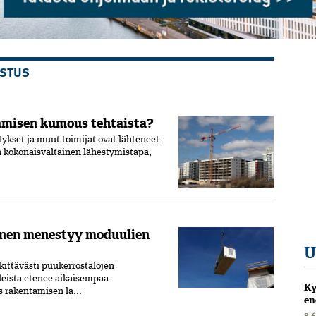
ISTUS
misen kumous tehtaista?
kset ja muut toimijat ovat lähteneet
n kokonaisvaltainen lähestymistapa,
inen menestyy moduulien
U
ittävästi puukerrostalojen
eista etenee aikaisempaa
Ky
rakentamisen la...
en
8.