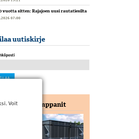
0 vuotta sitten: Rajajoen uusi rautatiesilta
6.2026 07:00
ilaa uutiskirje
hköposti
i. Voit
Yhteistyökumppanit