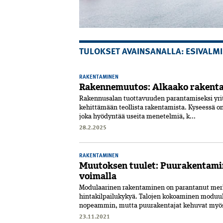
TULOKSET AVAINSANALLA: ESIVALM
RAKENTAMINEN
Rakennemuutos: Alkaako rakenta
Rakennusalan tuottavuuden parantamiseksi yrity
kehittämään teollista rakentamista. Kyseessä o
joka hyödyntää useita menetelmiä, k...
28.2.2025
RAKENTAMINEN
Muutoksen tuulet: Puurakentam
voimalla
Modulaarinen rakentaminen on parantanut merk
hintakilpailukykyä. Talojen kokoaminen moduul
nopeammin, mutta puurakentajat kehuvat myös 
23.11.2021