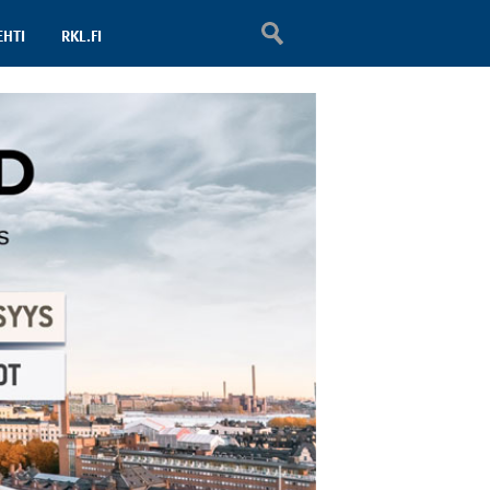
EHTI
RKL.FI