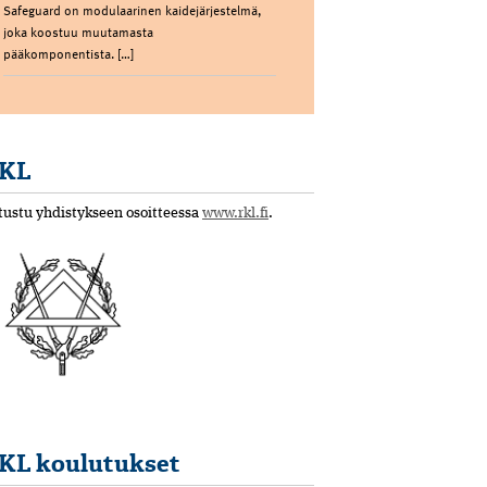
Safeguard on modulaarinen kaidejärjestelmä,
joka koostuu muutamasta
pääkomponentista. […]
KL
tustu yhdistykseen osoitteessa
www.rkl.fi
.
KL koulutukset