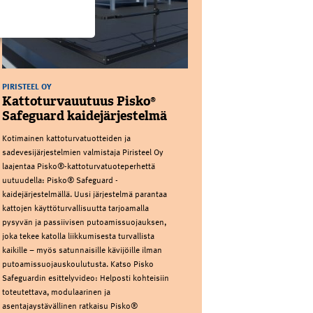
PIRISTEEL OY
Kattoturvauutuus Pisko®
Safeguard kaidejärjestelmä
Kotimainen kattoturvatuotteiden ja
sadevesijärjestelmien valmistaja Piristeel Oy
laajentaa Pisko®-kattoturvatuoteperhettä
uutuudella: Pisko® Safeguard -
kaidejärjestelmällä. Uusi järjestelmä parantaa
kattojen käyttöturvallisuutta tarjoamalla
pysyvän ja passiivisen putoamissuojauksen,
joka tekee katolla liikkumisesta turvallista
kaikille – myös satunnaisille kävijöille ilman
putoamissuojauskoulutusta. Katso Pisko
Safeguardin esittelyvideo: Helposti kohteisiin
toteutettava, modulaarinen ja
asentajaystävällinen ratkaisu Pisko®