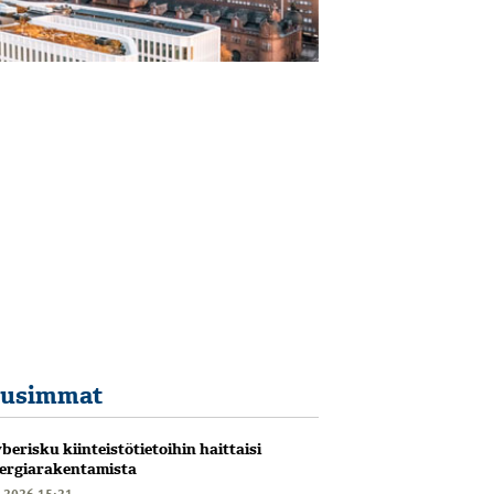
usimmat
berisku kiinteistötietoihin haittaisi
ergiarakentamista
6.2026 15:21