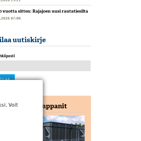
0 vuotta sitten: Rajajoen uusi rautatiesilta
6.2026 07:00
ilaa uutiskirje
hköposti
i. Voit
Yhteistyökumppanit