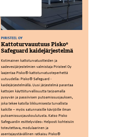
PIRISTEEL OY
Kattoturvauutuus Pisko®
Safeguard kaidejärjestelmä
Kotimainen kattoturvatuotteiden ja
sadevesijärjestelmien valmistaja Piristeel Oy
laajentaa Pisko®-kattoturvatuoteperhettä
uutuudella: Pisko® Safeguard -
kaidejärjestelmällä. Uusi järjestelmä parantaa
kattojen käyttöturvallisuutta tarjoamalla
pysyvän ja passiivisen putoamissuojauksen,
joka tekee katolla liikkumisesta turvallista
kaikille – myös satunnaisille kävijöille ilman
putoamissuojauskoulutusta. Katso Pisko
Safeguardin esittelyvideo: Helposti kohteisiin
toteutettava, modulaarinen ja
asentajaystävällinen ratkaisu Pisko®