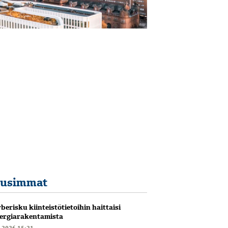
usimmat
berisku kiinteistötietoihin haittaisi
ergiarakentamista
6.2026 15:21