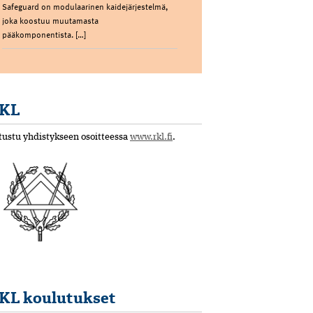
Safeguard on modulaarinen kaidejärjestelmä,
joka koostuu muutamasta
pääkomponentista. […]
KL
tustu yhdistykseen osoitteessa
www.rkl.fi
.
KL koulutukset