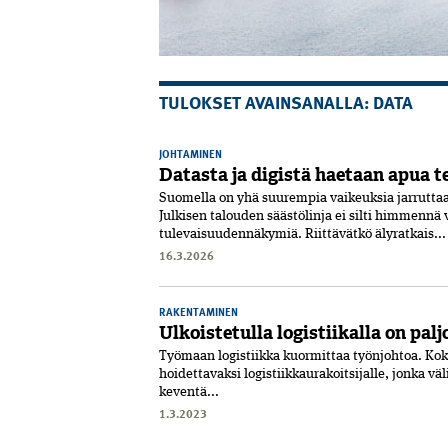
TULOKSET AVAINSANALLA: DATA
JOHTAMINEN
Datasta ja digistä haetaan apua 
Suomella on yhä suurempia vaikeuksia jarruttaa
Julkisen talouden säästölinja ei silti himmennä 
tulevaisuudennäkymiä. Riittävätkö älyratkais...
16.3.2026
RAKENTAMINEN
Ulkoistetulla logistiikalla on pal
Työmaan logistiikka kuormittaa työnjohtoa. Kok
hoidettavaksi logistiikkaurakoitsijalle, jonka v
keventä...
1.3.2023