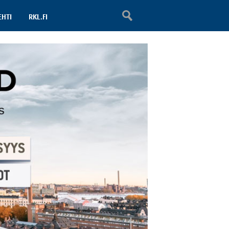
EHTI
RKL.FI