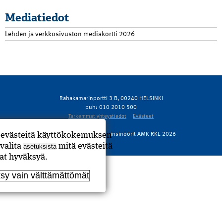
Mediatiedot
Lehden ja verkkosivuston mediakortti 2026
Rahakamarinportti 3 B, 00240 HELSINKI
puh: 010 2010 500
Tarkemmat yhteystiedot
Evästeet
© Rakennusmestarit ja –insinöörit AMK RKL 2026
ä evästeitä käyttökokemuksen
valita
mitä evästeitä
asetuksista
at hyväksyä.
sy vain välttämättömät