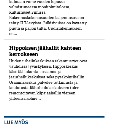
kulmaan viime vuoden lopussa
valmistuneessa moni­toimitalossa,
Kulturhuset Fiinissä.
Rakennuskokonaisuuden laajennusosa on
tehty CLT-levyistä. Julkisivuissa on käytetty
puuta ja paljon tiiltä. Uudisrakennuksen
on...
Hippoksen jäähallit kahteen
kerrokseen
Uuden urheilukeskuksen rakennustyöt ovat
vauhdissa Jyväskylässä. Hipposkeskus
käsittää liikunta-, osaamis- ja
jääurheilukeskukset sekä pysäköintihallin.
Osaamiskeskus palvelee tutkimusta ja
koulutusta.Jääurheilukeskukseen tulee
remontoitavan kilpajäähallin viereen
yhteensä kolme...
LUE MYÖS