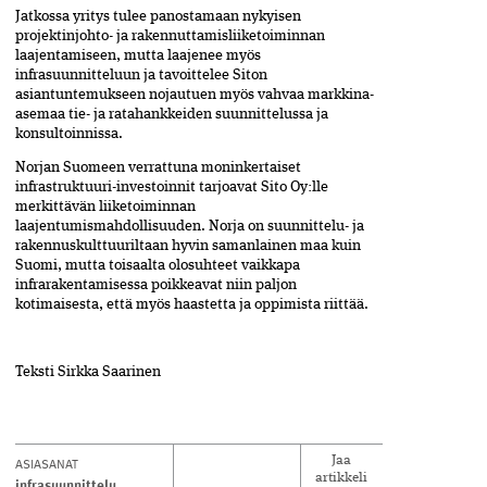
Jatkossa yritys tulee panostamaan nykyisen
projektinjohto- ja rakennuttamisliiketoiminnan
laajentamiseen, mutta laajenee myös
infrasuunnitteluun ja tavoittelee Siton
asiantuntemukseen nojautuen myös vahvaa markkina-
asemaa tie- ja ratahankkeiden suunnittelussa ja
konsultoinnissa.
Norjan Suomeen verrattuna moninkertaiset
infrastruktuuri-investoinnit tarjoavat Sito Oy:lle
merkittävän liiketoiminnan
laajentumismahdollisuuden. Norja on suunnittelu- ja
rakennuskulttuuriltaan hyvin samanlainen maa kuin
Suomi, mutta toisaalta olosuhteet vaikkapa
infrarakentamisessa poikkeavat niin paljon
kotimaisesta, että myös haastetta ja oppimista riittää.
Teksti Sirkka Saarinen
ASIASANAT
Jaa
artikkeli
infrasuunnittelu
,