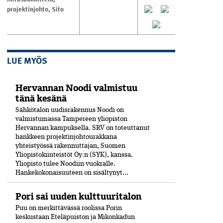
projektinjohto
,
Sito
LUE MYÖS
Hervannan Noodi valmistuu
tänä kesänä
Sähkötalon uudisrakennus Noodi on
valmistumassa Tampereen yliopiston
Hervannan kampuksella. SRV on toteuttanut
hankkeen projektinjohtourakkana
yhteistyössä rakennuttajan, Suomen
Yliopistokiinteistöt Oy:n (SYK), kanssa.
Yliopisto tulee Noodiin vuokralle.
Hankekokonaisuuteen on sisältynyt...
Pori sai uuden kulttuuritalon
Puu on merkittävässä roolissa Porin
keskustaan Eteläpuiston ja Mikonkadun