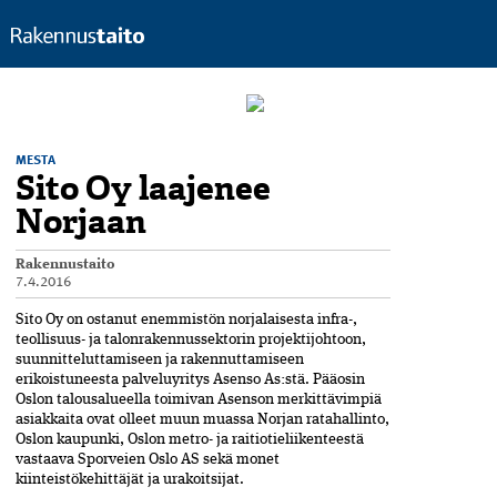
MESTA
Sito Oy laajenee
Norjaan
Rakennustaito
7.4.2016
Sito Oy on ostanut enemmistön norjalaisesta infra-,
teollisuus- ja talonrakennussektorin projektijohtoon,
suunnitteluttamiseen ja rakennuttamiseen
erikoistuneesta palveluyritys Asenso As:stä. Pääosin
Oslon talousalueella toimivan Asenson merkittävimpiä
asiakkaita ovat olleet muun muassa Norjan ratahallinto,
Oslon kaupunki, Oslon metro- ja raitiotieliikenteestä
vastaava Sporveien Oslo AS sekä monet
kiinteistökehittäjät ja urakoitsijat.