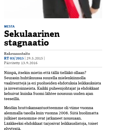
MESTA
Sekulaarinen
stagnaatio
Rakennustaito
RT 03/2015
|
29.5.2015
|
Päivitetty
13.9.2016
Niinpä
,
itsekin mietin että tällä tielläkö ollaan?
Seurasin huhtikuussa suurella mielenkiinnolla
vaalitenttejä ja eri puolueiden ehdotuksia leikkauksista
ja investoinneista. Kaikki puheenjohtajat ja ehdokkaat
kehuivat kuinka Suomi lähtee nousuun uuden ajan
teeseillä.
Meidän bruttokansantuotteemme oli viime vuonna
alemmalla tasolla kuin vuonna 2008. Siitä huolimatta
julkiset menomme ovat jatkaneet nousuaan.
Lääkkeeksi ehdokkaat tarjosivat leikkauslistoja, toiset
elvytystä.