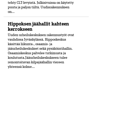
tehty CLT-levyistä. Julkisivuissa on käytetty
puuta ja paljon tiiltä. Uudisrakennuksen
on...
Hippoksen jäähallit kahteen
kerrokseen
Uuden urheilukeskuksen rakennustyöt ovat
vauhdissa Jyväskylässä. Hipposkeskus
käsittää liikunta-, osaamis- ja
jääurheilukeskukset sekä pysäköintihallin.
Osaamiskeskus palvelee tutkimusta ja
koulutusta.Jääurheilukeskukseen tulee
remontoitavan kilpajäähallin viereen
yhteensä kolme...