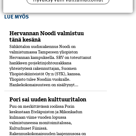
LUE MYÖS
Hervannan Noodi valmistuu
tänä kesänä
Sähkötalon uudisrakennus Noodi on
valmistumassa Tampereen yliopiston
Hervannan kampuksella. SRV on toteuttanut
hankkeen projektinjohtourakkana
yhteistyössä rakennuttajan, Suomen
Yliopistokiinteistöt Oy:n (SYK), kanssa.
Yliopisto tulee Noodiin vuokralle.
Hankekokonaisuuteen on sisältynyt...
Pori sai uuden kulttuuritalon
Puu on merkittävässä roolissa Porin
keskustaan Eteläpuiston ja Mikonkadun
kulmaan viime vuoden lopussa
valmistuneessa moni­toimitalossa,
Kulturhuset Fiinissä.
Rakennuskokonaisuuden laajennusosa on