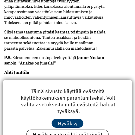
enää riittävästi investointeja työllisyyden
ylläpitämiseksi. Edes korkotasoa alentamalla ei pystytä
kompensoimaan väestönkasvun hidastumisen ja
innovaatioiden vähentymisen lamauttavia vaikutuksia.
Tuloksena on pitkä ja hidas talouskasvu.
Siksi tämä taantuma pitäisi kääntää
t
oi
sinpäin ja nähdä
se mahdollisuutena. Tuntea asiakkaat ja heidän
tarpeensa sekä tuottaa ja myydä heille maailman
parasta palvelua. Rakennusalalla on mahdollisuus!
P
.S.
Edesmenneen nostopalveluyrittäjä
Janne Niskan
sanoin: ”Asiakas on jumala!”
Ahti Junttila
Tämä sivusto käyttää evästeitä
käyttökokemuksen parantamiseksi. Voit
valita
asetuksista
mitä evästeitä haluat
ASIASANAT
Jaa
hyväksyä.
artikkeli
rakentaminen
,
työllisyys
Hyväksy
Hyväksy vain välttämättömät