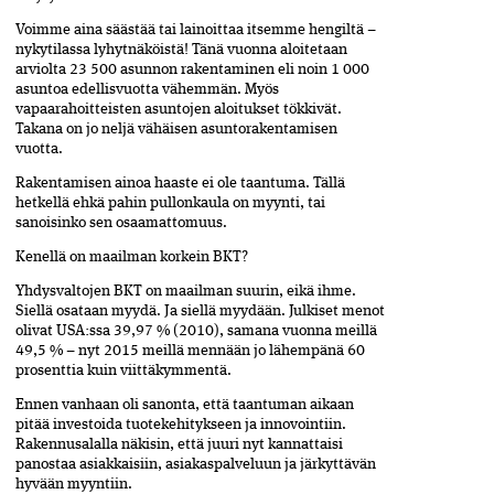
Voimme aina säästää tai lainoittaa itsemme hengiltä –
nykytilassa lyhytnäköistä! Tänä vuonna aloitetaan
arviolta 23 500 asunnon rakentaminen eli noin 1 000
asuntoa edellisvuotta vähemmän. Myös
vapaarahoitteisten asuntojen aloitukset tökkivät.
Takana on jo neljä vähäisen asuntorakentamisen
vuotta.
Rakentamisen ainoa haaste ei ole taantuma. Tällä
hetkellä ehkä pahin pullonkaula on myynti, tai
sanoisinko sen osaamattomuus.
Kenellä on maailman korkein BKT?
Yhdysvaltojen BKT on maailman suurin, eikä ihme.
Siellä osataan myydä. Ja siellä myydään. Julkiset menot
olivat USA:ssa 39,97 % (2010), samana vuonna meillä
49,5 % – nyt 2015 meillä mennään jo lähempänä 60
prosenttia kuin viittäkymmentä.
Ennen vanhaan oli sanonta, että taantuman aikaan
pitää investoida tuotekehitykseen ja innovointiin.
Rakennusalalla näkisin, että juuri nyt kannattaisi
panostaa asiakkaisiin, asiakaspalveluun ja järkyttävän
hyvään myyntiin.