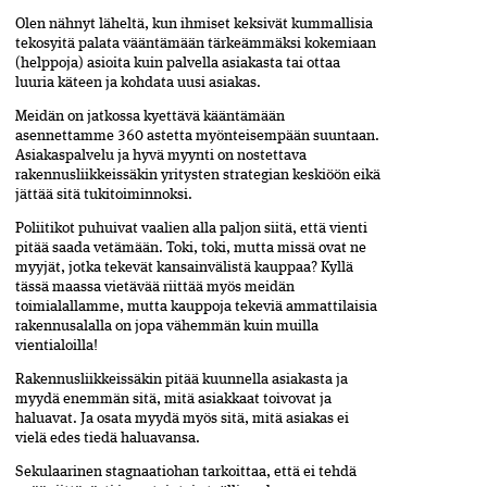
Olen nähnyt läheltä, kun ihmiset keksivät kummallisia
tekosyitä palata vääntämään tärkeämmäksi kokemiaan
(helppoja) asioita kuin palvella asiakasta tai ottaa
luuria käteen ja kohdata uusi asiakas.
Meidän on jatkossa kyettävä kääntämään
asennettamme 360 astetta myönteisempään suuntaan.
Asiakaspalvelu ja hyvä myynti on nostettava
rakennusliikkeissäkin yritysten strategian keskiöön eikä
jättää sitä tukitoiminnoksi.
Poliitikot puhuivat vaalien alla paljon siitä, että vienti
pitää saada vetämään. Toki, toki, mutta missä ovat ne
myyjät, jotka tekevät kansainvälistä kauppaa? Kyllä
tässä maassa vietävää riittää myös meidän
toimialallamme, mutta kauppoja tekeviä ammattilaisia
rakennusalalla on jopa vähemmän kuin muilla
vientialoilla!
Rakennusliikkeissäkin pitää kuunnella asiakasta ja
myydä enemmän sitä, mitä asiakkaat toivovat ja
haluavat. Ja osata myydä myös sitä, mitä asiakas ei
vielä edes tiedä haluavansa.
Sekulaarinen stagnaatiohan tarkoittaa, että ei tehdä