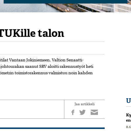
TUKille talon
tilat Vantaan Jokiniemeen. Valtion Senaatti-
injohtourakan saanut SRV aloitti rakennustyöt heti
iömetrin toimistorakennus valmistuu noin kahden
U
Jaa artikkeli
Ky
en
8.