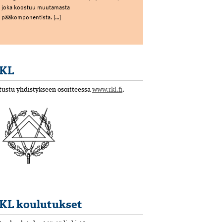
joka koostuu muutamasta
pääkomponentista. […]
KL
tustu yhdistykseen osoitteessa
www.rkl.fi
.
KL koulutukset