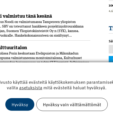
10
4.
 valmistuu tänä kesänä
us Noodi on valmistumassa Tampereen yliopiston
 SRV on toteuttanut hankkeen projektinjohtourakkana
T
jan, Suomen Yliopistokiinteistöt Oy:n (SYK), kanssa.
 vuokralle. Hankekokonaisuuteen on sisältynyt...
Sä
ulttuuritalon
olissa Porin keskustaan Eteläpuiston ja Mikonkadun
opussa valmistuneessa moni­toimitalossa, Kulturhuset
aisuuden laajennusosa on tehty CLT-levyistä. Julkisivuissa
jon tiiltä. Uudisrakennuksen on...
n kerrokseen
ivusto käyttää evästeitä käyttökokemuksen parantamiseks
vat vauhdissa Jyväskylässä. Hipposkeskus
valita
asetuksista
mitä evästeitä haluat hyväksyä.
lukeskukset sekä pysäköintihallin.
koulutusta.Jääurheilukeskukseen tulee
hteensä kolme...
Hyväksy
Hyväksy vain välttämättömät