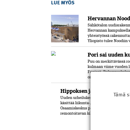
LUE MYÖS
Hervannan Noodi
Sähkötalon uudisrakenn
Hervannan kampuksella.
yhteistyössä rakennutta
Yliopisto tulee Noodiin
Pori sai uuden k
Puu on merkittävässä ro
kulmaan viime vuoden l
Fiinissä. Rakennuskokon
on käytetty puuta ja pal
Hippoksen jäähallit kahtee
Tämä s
Uuden urheilukeskuksen rakennustyöt o
käsittää liikunta-, osaamis- ja jääurhei
Osaamiskeskus palvelee tutkimusta ja 
remontoitavan kilpajäähallin viereen y