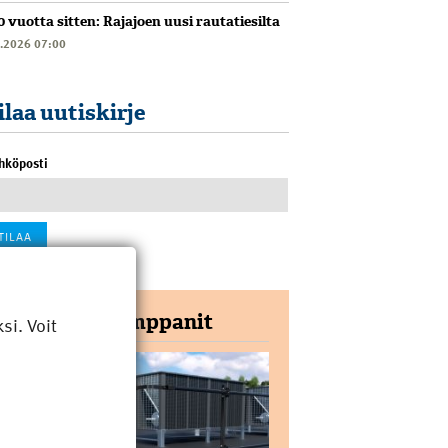
0 vuotta sitten: Rajajoen uusi rautatiesilta
6.2026 07:00
ilaa uutiskirje
hköposti
Yhteistyökumppanit
i. Voit