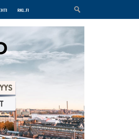
EHTI
RKL.FI