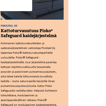
PIRISTEEL OY
Kattoturvauutuus Pisko®
Safeguard kaidejärjestelmä
Kotimainen kattoturvatuotteiden ja
sadevesijärjestelmien valmistaja Piristeel Oy
laajentaa Pisko®-kattoturvatuoteperhettä
uutuudella: Pisko® Safeguard -
kaidejärjestelmällä. Uusi järjestelmä parantaa
kattojen käyttöturvallisuutta tarjoamalla
pysyvän ja passiivisen putoamissuojauksen,
joka tekee katolla liikkumisesta turvallista
kaikille – myös satunnaisille kävijöille ilman
putoamissuojauskoulutusta. Katso Pisko
Safeguardin esittelyvideo: Helposti kohteisiin
toteutettava, modulaarinen ja
asentajaystävällinen ratkaisu Pisko®
Safeguard on modulaarinen kaidejärjestelmä,