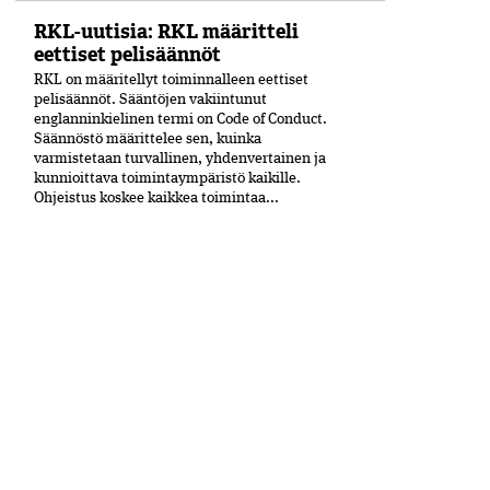
RKL-uutisia: RKL määritteli
eettiset pelisäännöt
RKL on määritellyt toiminnalleen eettiset
peli­säännöt. Sääntöjen vakiintunut
englanninkielinen termi on Code of Conduct.
Säännöstö määrittelee sen, kuinka
varmistetaan turvallinen, yhdenvertainen ja
kun­nioittava toimintaympäristö kaikille.
Ohjeistus koskee kaikkea toimintaa...