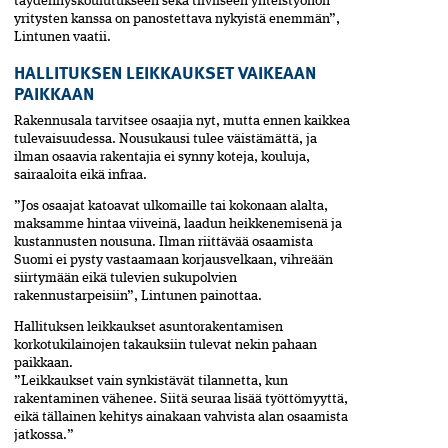
täydennyskoulutukseen sekä tiiviiseen yhteistyöhön
yritysten kanssa on panostettava nykyistä enemmän”,
Lintunen vaatii.
HALLITUKSEN LEIKKAUKSET VAIKEAAN
PAIKKAAN
Rakennusala tarvitsee osaajia nyt, mutta ennen kaikkea
tulevaisuudessa. Nousukausi tulee väistämättä, ja
ilman osaavia rakentajia ei synny koteja, kouluja,
sairaaloita eikä infraa.
”Jos osaajat katoavat ulkomaille tai kokonaan alalta,
maksamme hintaa viiveinä, laadun heikkenemisenä ja
kustannusten nousuna. Ilman riittävää osaamista
Suomi ei pysty vastaamaan korjausvelkaan, vihreään
siirtymään eikä tulevien sukupolvien
rakennustarpeisiin”, Lintunen painottaa.
Hallituksen leikkaukset asunto­rakentamisen
korkotukilainojen takauksiin tulevat nekin pahaan
paikkaan.
”Leikkaukset vain synkistävät tilannetta, kun
rakentaminen vähenee. Siitä seuraa lisää työttömyyttä,
eikä tällainen kehitys ainakaan vahvista alan osaamista
jatkossa.”