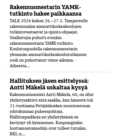
Rakennusmestarin YAMK-
tutkinto hakee paikkaansa
TALK 2026 kokosi 26.–27.3. Tampereelle
rakennusalan ammattikorkeakoulujen
tutkintovastaavat ja opinto-ohjaajat.
Osallistujia puhutti etenkin
rakennusmestarin YAMK-tutkinto.
Koulutuspuolella rakennusmestarin
ylemmän ammattikorkeakoulututkinnon
rooli on puhuttanut viime ­aikoina. ­
Aiheesta...
Hallituksen jäsen esittelyssä:
Antti Mäkelä uskaltaa kysyä
Rakennusinsinööri Antti Mäkelä, 60, on ollut
yhdistysaktiivi siitä saakka, kun hänestä tuli
21-vuo­tiaana Petäjäskosken nuoriso­seuran
johtokunnan puheenjohtaja.
Hallituspaikkoja eri yhdistyksissä on
kertynyt yli kymmenen. Kaupunginkin
luottamustoimetkin ovat tulleet tutuiksi.
RKL:n...