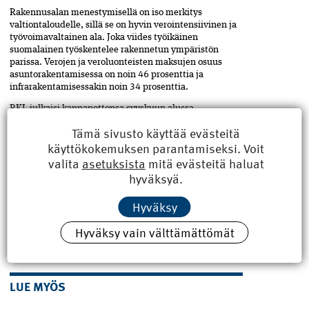
Rakennusalan menestymisellä­ on iso merkitys
valtiontaloudelle,­ sillä se on hyvin verointensiivinen­ ja
työvoimavaltainen ala. Joka viides työikäinen
suomalainen työskentelee rakennetun ympäristön
parissa. Verojen ja veroluonteisten maksujen osuus
asuntorakentamisessa on noin 46 prosenttia ja
infrarakentamisessakin noin 34 prosenttia.
RKL julkaisi kannanottonsa syyskuun alussa.
Tämä sivusto käyttää evästeitä
Teksti Antti Pulkkinen kuva Gesina Sundström
käyttökokemuksen parantamiseksi. Voit
valita
asetuksista
mitä evästeitä haluat
hyväksyä.
ASIASANAT
Jaa
artikkeli
asuntorakentaminen
,
Hyväksy
hallitus
,
leikkaukset
,
RKL
Hyväksy vain välttämättömät
LUE MYÖS