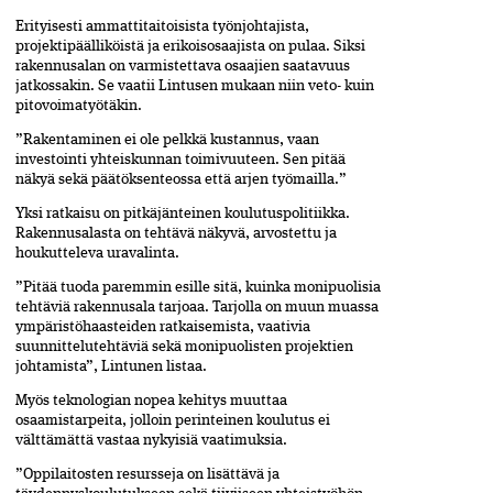
Erityisesti ammattitaitoisista työnjohtajista,
projektipäälliköistä ja erikoisosaajista on pulaa. Siksi
rakennusalan on varmistettava osaajien saatavuus
jatkossakin. Se vaatii Lintusen mukaan niin veto- kuin
pitovoimatyötäkin.
”Rakentaminen ei ole pelkkä­ kustannus, vaan
investointi yhteiskunnan toimivuuteen. Sen pitää
näkyä sekä päätöksenteossa että arjen työmailla.”
Yksi ratkaisu on pitkäjänteinen koulutuspolitiikka.
Rakennusalasta on tehtävä näkyvä, arvostettu ja
houkutteleva uravalinta.
”Pitää tuoda paremmin esille­­ ­sitä, kuinka monipuolisia
tehtäviä­ rakennusala tarjoaa. Tarjolla on muun muassa
ympäristöhaasteiden ratkaisemista, vaativia
suunnittelutehtäviä sekä monipuolisten projektien
johtamista”, Lintunen listaa.
Myös teknologian nopea kehitys muuttaa
osaamistarpeita, jolloin perinteinen koulutus ei
välttämättä vastaa nykyisiä vaatimuksia.
”Oppilaitosten resursseja on lisättävä ja