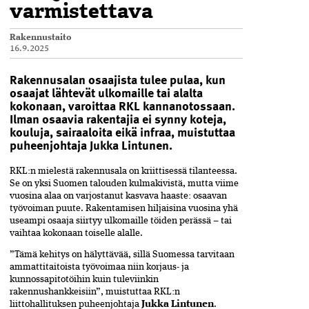
varmistettava
Rakennustaito
16.9.2025
Rakennusalan osaajista tulee pulaa, kun
osaajat lähtevät ulkomaille tai alalta
kokonaan, varoittaa RKL kannanotossaan.
Ilman osaavia rakentajia ei synny koteja,
kouluja, sairaaloita eikä infraa, muistuttaa
puheenjohtaja Jukka Lintunen.
RKL:n mielestä rakennusala on kriittisessä tilanteessa.
Se on yksi Suomen talouden kulmakivistä, mutta viime
vuosina alaa on varjostanut kasvava haaste: osaavan
työvoiman puute. Rakentamisen hiljaisina vuosina yhä
useampi osaaja siirtyy ulkomaille töiden perässä – tai
vaihtaa kokonaan toiselle alalle.
”Tämä kehitys on hälyttävää, sillä Suomessa tarvitaan
ammattitaitoista työvoimaa niin korjaus- ja
kunnossapitotöihin kuin tuleviinkin
rakennushankkeisiin”, muistuttaa RKL:n
liittohallituksen puheenjohtaja
Jukka Lintunen
.