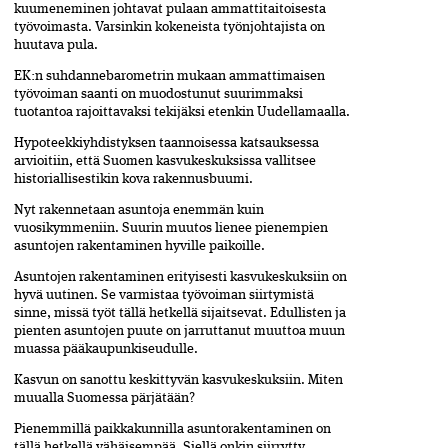
kuumeneminen johtavat pulaan ammattitaitoisesta
työvoimasta. Varsinkin kokeneista työnjohtajista on
huutava pula.
EK:n suhdannebarometrin mukaan ammattimaisen
työvoiman saanti on muodostunut suurimmaksi
tuotantoa rajoittavaksi tekijäksi etenkin Uudellamaalla.
Hypoteekkiyhdistyksen taannoisessa katsauksessa
arvioitiin, että Suomen kasvukeskuksissa vallitsee
historiallisestikin kova rakennusbuumi.
Nyt rakennetaan asuntoja enemmän kuin
vuosikymmeniin. Suurin muutos lienee pienempien
asuntojen rakentaminen hyville paikoille.
Asuntojen rakentaminen erityisesti kasvukeskuksiin on
hyvä uutinen. Se varmistaa työvoiman siirtymistä
sinne, missä työt tällä hetkellä sijaitsevat. Edullisten ja
pienten asuntojen puute on jarruttanut muuttoa muun
muassa pääkaupunkiseudulle.
Kasvun on sanottu keskittyvän kasvukeskuksiin. Miten
muualla Suomessa pärjätään?
Pienemmillä paikkakunnilla asuntorakentaminen on
tällä hetkellä vähäisempää. Siellä onkin siirrytty