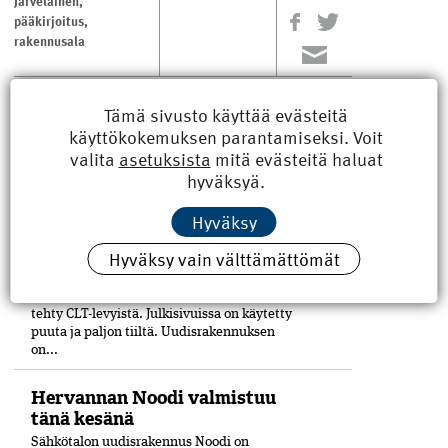
Järveläinen
,
pääkirjoitus
,
rakennusala
Tämä sivusto käyttää evästeitä
LUE MYÖS
käyttökokemuksen parantamiseksi. Voit
valita
asetuksista
mitä evästeitä haluat
hyväksyä.
Pori sai uuden kulttuuritalon
Puu on merkittävässä roolissa Porin
Hyväksy
keskustaan Eteläpuiston ja Mikonkadun
kulmaan viime vuoden lopussa
Hyväksy vain välttämättömät
valmistuneessa moni­toimitalossa,
Kulturhuset Fiinissä.
Rakennuskokonaisuuden laajennusosa on
tehty CLT-levyistä. Julkisivuissa on käytetty
puuta ja paljon tiiltä. Uudisrakennuksen
on...
Hervannan Noodi valmistuu
tänä kesänä
Sähkötalon uudisrakennus Noodi on