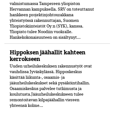
valmistumassa Tampereen yliopiston
Hervannan kampuksella. SRV on toteuttanut
hankkeen projektinjohtourakkana
yhteistyössä rakennuttajan, Suomen
Yliopistokiinteistöt Oy:n (SYK), kanssa.
Yliopisto tulee Noodiin vuokralle.
Hankekokonaisuuteen on sisältynyt...
Hippoksen jäähallit kahteen
kerrokseen
Uuden urheilukeskuksen rakennustyöt ovat
vauhdissa Jyväskylässä. Hipposkeskus
käsittää liikunta-, osaamis- ja
jääurheilukeskukset sekä pysäköintihallin.
Osaamiskeskus palvelee tutkimusta ja
koulutusta.Jääurheilukeskukseen tulee
remontoitavan kilpajäähallin viereen
yhteensä kolme...