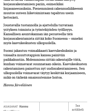
korjausrakentamisen pariin, esimerkiksi
linjasaneerauksiin. Pienemmässä rakennusliikkeessä
muutos uuteen liiketoimintaan tapahtuu usein
ketterästi.
Joustavalla tuotannolla ja ajattelulla turvataan
yrityksen toiminta ja työntekijöiden työllisyys.
Kansallisen asuntokannan iän perusteella tätä
korjausrakentamista riittää koko Suomessa – onneksi
myös kasvukeskusten ulkopuolella.
Suomi jakautuu voimakkaasti kasvukeskuksiin ja
toisaalta muuttotappion kanssa painiviin
paikkakuntiin. Molemmissa riittää rakentajille töitä,
kunhan voimavarat suunnataan oikein. Kasvukeskusten
rakentaminen painottuu nyt uudisrakentamiseen. Sen
ulkopuolella voimavarat täytyy keskittää korjaamiseen,
mikä on tärkeää omaisuutemme hoitoa.
Hannu Järveläinen
Hannu
ASIASANAT
Jaa
artikkeli