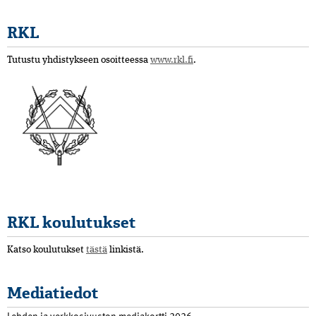
RKL
Tutustu yhdistykseen osoitteessa
www.rkl.fi
.
RKL koulutukset
Katso koulutukset
tästä
linkistä.
Mediatiedot
Lehden ja verkkosivuston mediakortti 2026