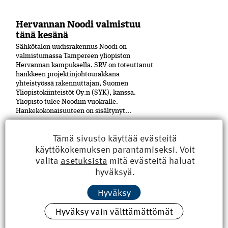
Hervannan Noodi valmistuu
tänä kesänä
Sähkötalon uudisrakennus Noodi on
valmistumassa Tampereen yliopiston
Hervannan kampuksella. SRV on toteuttanut
hankkeen projektinjohtourakkana
yhteistyössä rakennuttajan, Suomen
Yliopistokiinteistöt Oy:n (SYK), kanssa.
Yliopisto tulee Noodiin vuokralle.
Hankekokonaisuuteen on sisältynyt...
Pori sai uuden kulttuuritalon
Tämä sivusto käyttää evästeitä
käyttökokemuksen parantamiseksi. Voit
Puu on merkittävässä roolissa Porin
keskustaan Eteläpuiston ja Mikonkadun
valita
asetuksista
mitä evästeitä haluat
kulmaan viime vuoden lopussa
hyväksyä.
valmistuneessa moni­toimitalossa,
Kulturhuset Fiinissä.
Hyväksy
Rakennuskokonaisuuden laajennusosa on
tehty CLT-levyistä. Julkisivuissa on käytetty
Hyväksy vain välttämättömät
puuta ja paljon tiiltä. Uudisrakennuksen
on...