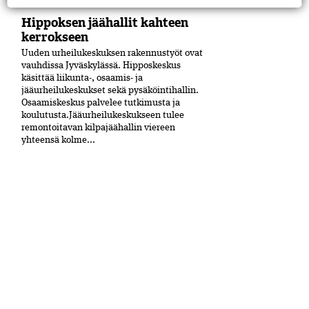
Hippoksen jäähallit kahteen
kerrokseen
Uuden urheilukeskuksen rakennustyöt ovat
vauhdissa Jyväskylässä. Hipposkeskus
käsittää liikunta-, osaamis- ja
jääurheilukeskukset sekä pysäköintihallin.
Osaamiskeskus palvelee tutkimusta ja
koulutusta.Jääurheilukeskukseen tulee
remontoitavan kilpajäähallin viereen
yhteensä kolme...