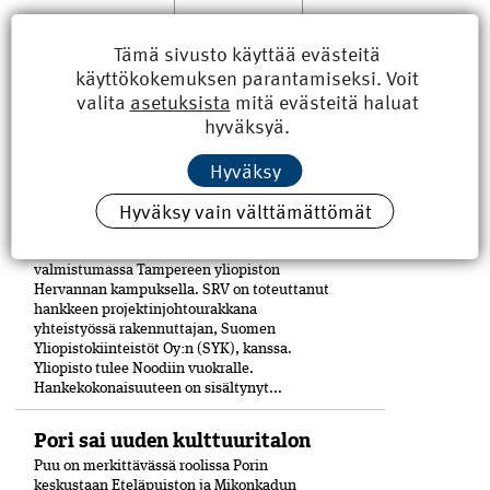
Tämä sivusto käyttää evästeitä
käyttökokemuksen parantamiseksi. Voit
valita
asetuksista
mitä evästeitä haluat
hyväksyä.
LUE MYÖS
Hyväksy
Hervannan Noodi valmistuu
Hyväksy vain välttämättömät
tänä kesänä
Sähkötalon uudisrakennus Noodi on
valmistumassa Tampereen yliopiston
Hervannan kampuksella. SRV on toteuttanut
hankkeen projektinjohtourakkana
yhteistyössä rakennuttajan, Suomen
Yliopistokiinteistöt Oy:n (SYK), kanssa.
Yliopisto tulee Noodiin vuokralle.
Hankekokonaisuuteen on sisältynyt...
Pori sai uuden kulttuuritalon
Puu on merkittävässä roolissa Porin
keskustaan Eteläpuiston ja Mikonkadun