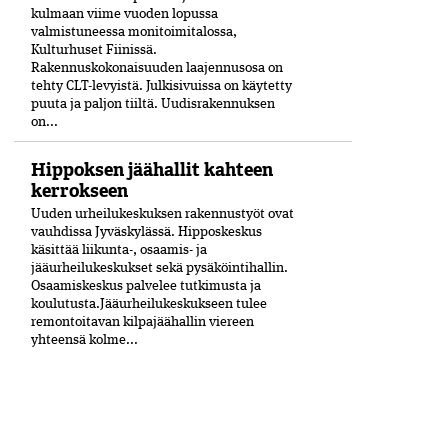
kulmaan viime vuoden lopussa
valmistuneessa moni­toimitalossa,
Kulturhuset Fiinissä.
Rakennuskokonaisuuden laajennusosa on
tehty CLT-levyistä. Julkisivuissa on käytetty
puuta ja paljon tiiltä. Uudisrakennuksen
on...
Hippoksen jäähallit kahteen
kerrokseen
Uuden urheilukeskuksen rakennustyöt ovat
vauhdissa Jyväskylässä. Hipposkeskus
käsittää liikunta-, osaamis- ja
jääurheilukeskukset sekä pysäköintihallin.
Osaamiskeskus palvelee tutkimusta ja
koulutusta.Jääurheilukeskukseen tulee
remontoitavan kilpajäähallin viereen
yhteensä kolme...