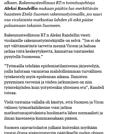
alkaen. Rakennusteollisuus RT:n toimitusjohtaja
Aleksi Randellin
mukaan päätös luo merkittävän
haasteen Etelä-Suomen rakennustyömaille, jos suuri
osa virolaisista matkustaa lahden yli eikä pääse
palaamaan takaisin Suomeen.
Rakennusteollisuus RT:n Aleksi Randellin viesti
virolaisille rakennustyöntekijöille on selvä: ”Jos ei ole
nyt välttämätöntä tarvetta mennä Viroon ja haluaa
jatkaa töitä keskeytyksettä, kannattaa toistaiseksi
pysytellä Suomessa.”
”Työmailla tehdään epidemiatilanteessa järjestelyjä,
joilla halutaan varmistaa mahdollisimman turvallinen
työskentely myös epidemian aikana. Ihmisten
pysyminen terveinä ja töiden jatkuminen on niin
työntekijöiden kuin yritystenkin yhteinen etu”, Randell
toteaa.
Vielä torstaina vallalla oli käsitys, että Suomen ja Viron
välinen työmatkaliikenne voisi jatkua
matkustusrajoituksista huolimatta lähes normaalisti ja
ilman karensseja kummassakaan päässä.
Suomen rajavartiolaitos julkaisi kuitenkin myöhään
torstai-iltana sisäministeriön päätöksellä uuden ohjeen