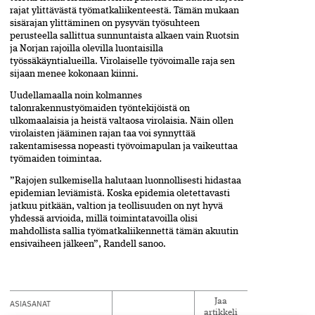
rajat ylittävästä työmatkaliikenteestä. Tämän mukaan
sisärajan ylittäminen on pysyvän työsuhteen
perusteella sallittua sunnuntaista alkaen vain Ruotsin
ja Norjan rajoilla olevilla luontaisilla
työssäkäyntialueilla. Virolaiselle työvoimalle raja sen
sijaan menee kokonaan kiinni.
Uudellamaalla noin kolmannes
talonrakennustyömaiden työntekijöistä on
ulkomaalaisia ja heistä valtaosa virolaisia. Näin ollen
virolaisten jääminen rajan taa voi synnyttää
rakentamisessa nopeasti työvoimapulan ja vaikeuttaa
työmaiden toimintaa.
”Rajojen sulkemisella halutaan luonnollisesti hidastaa
epidemian leviämistä. Koska epidemia oletettavasti
jatkuu pitkään, valtion ja teollisuuden on nyt hyvä
yhdessä arvioida, millä toimintatavoilla olisi
mahdollista sallia työmatkaliikennettä tämän akuutin
ensivaiheen jälkeen”, Randell sanoo.
ASIASANAT
Jaa
artikkeli