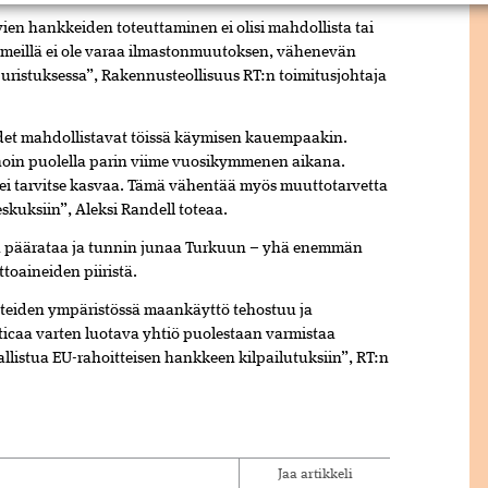
ien hankkeiden toteuttaminen ei olisi mahdollista tai
 meillä ei ole varaa ilmastonmuutoksen, vähenevän
uristuksessa”, Rakennusteollisuus RT:n toimitusjohtaja
ydet mahdollistavat töissä käymisen kauempaakin.
noin puolella parin viime vuosikymmenen aikana.
 ei tarvitse kasvaa. Tämä vähentää myös muuttotarvetta
skuksiin”, Aleksi Randell toteaa.
a päärataa ja tunnin junaa Turkuun – yhä enemmän
lttoaineiden piiristä.
iteiden ympäristössä maankäyttö tehostuu ja
icaa varten luotava yhtiö puolestaan varmistaa
llistua EU-rahoitteisen hankkeen kilpailutuksiin”, RT:n
Jaa artikkeli