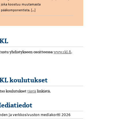
joka koostuu muutamasta
pääkomponentista. […]
KL
tustu yhdistykseen osoitteessa
www.rkl.fi
.
KL koulutukset
tso koulutukset
tästä
linkistä.
ediatiedot
hden ja verkkosivuston mediakortti 2026