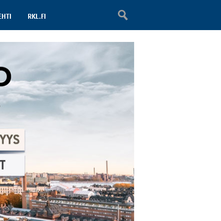
EHTI
RKL.FI