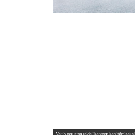
Valtio perustaa raideliikenteen kehittämisek