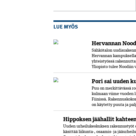
LUE MYÖS
Hervannan Noodi
Sähkötalon uudisrakenn
Hervannan kampuksella.
yhteistyössä rakennutta
Yliopisto tulee Noodiin
Pori sai uuden k
Puu on merkittävässä ro
kulmaan viime vuoden l
Fiinissä. Rakennuskokon
on käytetty puuta ja pal
Hippoksen jäähallit kahtee
Uuden urheilukeskuksen rakennustyöt o
käsittää liikunta-, osaamis- ja jääurhei