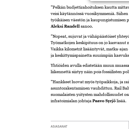
”Pelkän budjettirahoituksen kautta mittav
veisi käytännössä vuosikymmeniä. Siihen
työikäisen väestön ja kaupungistumisen p
Aleksi Randell
sanoo.
”Nopeat, sujuvat ja vähäpäästöiset yhte
Työmatkojen keskipituus on jo kasvanut 
Vaikka kilometrit lisääntyvät, matka-ajan
ja keskittymispainetta suurimpiin kasvuke
Yhtiöiden avulla edistetään muun muass
liikennettä siirtyy näin pois fossiilisten po
”Hankkeet luovat myös työpaikkoja, ja ra
asuntorakentaminen vauhdittuu. Rail Balt
suomalaisten yritysten mahdollisuudet osa
infratoimialan johtaja
Paavo Syrjö
lisää.
ASIASANAT