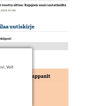
0 vuotta sitten: Rajajoen uusi rautatiesilta
6.2026 07:00
ilaa uutiskirje
hköposti
i. Voit
Yhteistyökumppanit