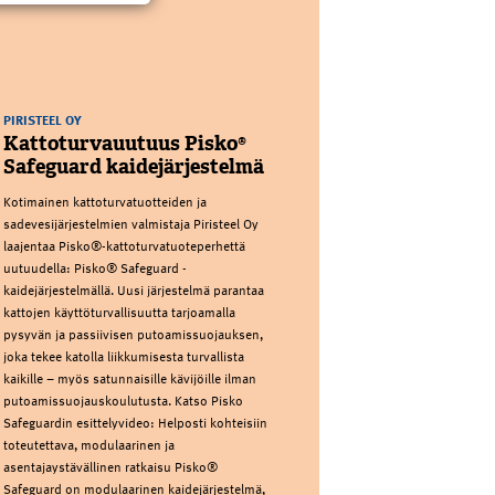
PIRISTEEL OY
Kattoturvauutuus Pisko®
Safeguard kaidejärjestelmä
Kotimainen kattoturvatuotteiden ja
sadevesijärjestelmien valmistaja Piristeel Oy
laajentaa Pisko®-kattoturvatuoteperhettä
uutuudella: Pisko® Safeguard -
kaidejärjestelmällä. Uusi järjestelmä parantaa
kattojen käyttöturvallisuutta tarjoamalla
pysyvän ja passiivisen putoamissuojauksen,
joka tekee katolla liikkumisesta turvallista
kaikille – myös satunnaisille kävijöille ilman
putoamissuojauskoulutusta. Katso Pisko
Safeguardin esittelyvideo: Helposti kohteisiin
toteutettava, modulaarinen ja
asentajaystävällinen ratkaisu Pisko®
Safeguard on modulaarinen kaidejärjestelmä,