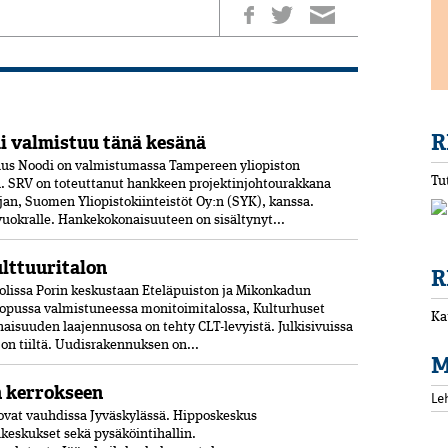
R
 valmistuu tänä kesänä
us Noodi on valmistumassa Tampereen yliopiston
Tu
 SRV on toteuttanut hankkeen projektinjohtourakkana
jan, Suomen Yliopistokiinteistöt Oy:n (SYK), kanssa.
 vuokralle. Hankekokonaisuuteen on sisältynyt...
ulttuuritalon
R
olissa Porin keskustaan Eteläpuiston ja Mikonkadun
opussa valmistuneessa moni­toimitalossa, Kulturhuset
Ka
aisuuden laajennusosa on tehty CLT-levyistä. Julkisivuissa
jon tiiltä. Uudisrakennuksen on...
M
n kerrokseen
Le
vat vauhdissa Jyväskylässä. Hipposkeskus
lukeskukset sekä pysäköintihallin.