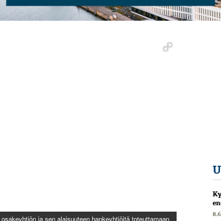
U
Ky
en
8.
si osakeyhtiön ja sen alaisuuteen hankeyhtiöitä toteuttamaan