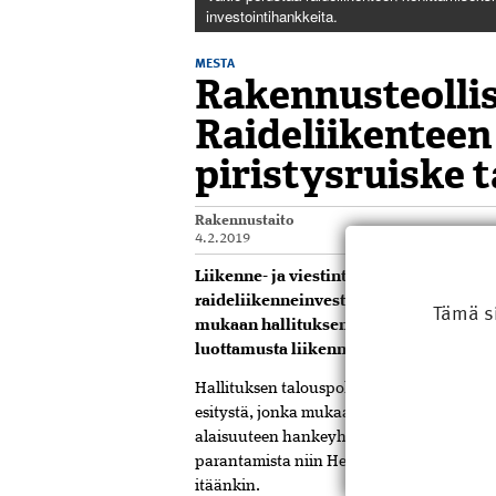
investointihankkeita.
MESTA
Rakennusteolli
Raideliikenteen
piristysruiske t
Rakennustaito
4.2.2019
Liikenne- ja viestintäministeriö on pe
raideliikenneinvestointeja. Rakennuste
Tämä s
mukaan hallituksen ripeä eteneminen h
luottamusta liikenneyhteyksien ja kok
Hallituksen talouspoliittinen ministeriöva
esitystä, jonka mukaan valtio perustaa ra
alaisuuteen hankeyhtiöitä toteuttamaan i
parantamista niin Helsingin ja Turun väl
itäänkin.