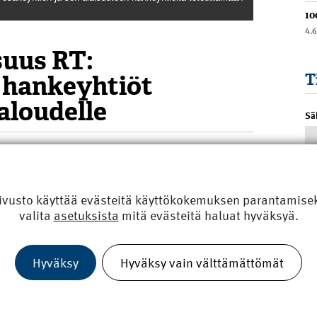
10
4.
suus RT:
 hankeyhtiöt
T
aloudelle
Sä
rustamassa hankeyhtiöitä rahoittamaan suuria
ollisuus RT:n toimitusjohtajan Aleksi Randellin
ivusto käyttää evästeitä käyttökokemuksen parantamiseks
ankeyhtiöiden kanssa lisää merkittävästi
valita
asetuksista
mitä evästeitä haluat hyväksyä.
o Suomen talouden tulevaan kehitykseen.
liokunta puoltaa liikenne- ja viestintäministeriön
Hyväksy
Hyväksy vain välttämättömät
ideliikenteen kehittämiseksi osakeyhtiön ja sen
nvestointihankkeita. Hankeyhtiöt edistävät yhteyksien
illä kuin Helsingistä pohjoissuuntaan sekä myöhemmin