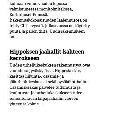
kulmaan viime vuoden lopussa
valmistuneessa moni­toimitalossa,
Kulturhuset Fiinissä.
Rakennuskokonaisuuden laajennusosa on
tehty CLT-levyistä. Julkisivuissa on käytetty
puuta ja paljon tiiltä. Uudisrakennuksen
on...
Hippoksen jäähallit kahteen
kerrokseen
Uuden urheilukeskuksen rakennustyöt ovat
vauhdissa Jyväskylässä. Hipposkeskus
käsittää liikunta-, osaamis- ja
jääurheilukeskukset sekä pysäköintihallin.
Osaamiskeskus palvelee tutkimusta ja
koulutusta.Jääurheilukeskukseen tulee
remontoitavan kilpajäähallin viereen
yhteensä kolme...