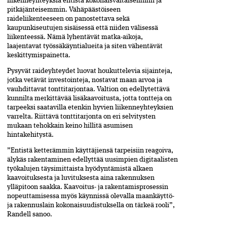
liikenneyhteyksiä entistä kokonaisvaltaisemmin ja
pitkäjänteisemmin. Vähäpäästöiseen
raideliikenteeseen on panostettava sekä
kaupunkiseutujen sisäisessä että niiden välisessä
liikenteessä. Nämä lyhentävät matka-aikoja,
laajentavat työssäkäyntialueita ja siten vähentävät
keskittymispainetta.
Pysyvät raideyhteydet luovat houkuttelevia sijainteja,
jotka vetävät investointeja, nostavat maan arvoa ja
vauhdittavat tonttitarjontaa. Valtion on edellytettävä
kunnilta merkittävää lisäkaavoitusta, jotta tontteja on
tarpeeksi saatavilla etenkin hyvien liikenneyhteyksien
varrelta. Riittävä tonttitarjonta on eri selvitysten
mukaan tehokkain keino hillitä asumisen
hintakehitystä.
”Entistä ketterämmin käyttäjiensä tarpeisiin reagoiva,
älykäs rakentaminen edellyttää uusimpien digitaalisten
työkalujen täysimittaista hyödyntämistä alkaen
kaavoituksesta ja luvituksesta aina rakennuksen
ylläpitoon saakka. Kaavoitus- ja rakentamisprosessin
nopeuttamisessa myös käynnissä olevalla maankäyttö-
ja rakennuslain kokonaisuudistuksella on tärkeä rooli”,
Randell sanoo.