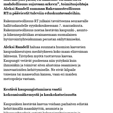
mahdollisuus sujuvaan arkeen”, toimitusjohtaja
Aleksi Randell summaa Rakennusteollisuus
RT:n pääviestit tuleviin eduskuntavaaleihin.
Rakennusteollisuus RT julkaisi tavoitteensa seuraavalle
hallituskaudelle syyskokouksessaan 7. marraskuuta.
Rakennusteollisuus nostaa kestävän kaupunki-, asunto-
ja liikennepolitiikan avainasemaan suomalaisen
hyvinvointiyhteiskunnan perustan säilyttämiseksi.
Aleksi Randell
haluaa suunnata huomion kasvavien
kaupunkiseutujen merkitykseen koko maan elinvoiman
lähteenä. Tiiviyden myötä tuottavuus kasvaa.
Kaupungit vetävät puoleensa niin yrityksiä kuin
ihmisiäkin ja toimivat siten alustoina osaamisen ja
innovaatioiden kehittymiselle. Ne eivät kilpaile
toisensa tai maaseudun kanssa, vaan eri maiden
metropoleja vastaan.
Kestävä kaupungistuminen vaatii
kokonaisnäkemystä ja kaukokatseisuutta
Kaupunkien kestävää kasvua voidaan parhaiten edistää
kehittämällä maankäyttöä, asumista ja