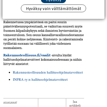
edellyttää toimia poliittisilta päättäjiltä sekä
uudenlaista yhteistyötä luonnonsuojelun ja
Hyväksy vain välttämättömät
luonnonvaroja kestävästi hyödyntävien toimijoiden
välillä.
Rakennetussa ympäristössä on paitsi suurin
päästövähennyspotentiaali, se vaikuttaa suuresti myös
Suomen kilpailukykyyn sekä ihmisten hyvinvointiin ja
toimeentuloon. Sen osuus kansallisvarallisuudestamme
on peräti kolme neljäsosaa. Kiinteistö- ja rakentamisala
työllistää suoraan tai välillisesti joka viidennen
suomalaisen.
Rakennusteollisuus.fi/vaalit
-sivulta löydät
hallitusohjelmatavoitteet kokonaisuudessaan ja niihin
liittyvät aineistot:
Rakennusteollisuuden hallitusohjelmatavoitteet
INFRA ry:n hallitusohjelmatavoitteet
ASIASANAT
Jaa
artikkeli