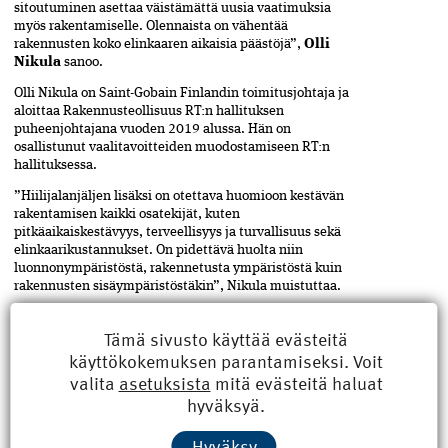
sitoutuminen asettaa väistämättä uusia vaatimuksia
myös rakentamiselle. Olennaista on vähentää
rakennusten koko elinkaaren aikaisia päästöjä”,
Olli
Nikula
sanoo.
Olli Nikula on Saint-Gobain Finlandin toimitusjohtaja ja
aloittaa Rakennusteollisuus RT:n hallituksen
puheenjohtajana vuoden 2019 alussa. Hän on
osallistunut vaalitavoitteiden muodostamiseen RT:n
hallituksessa.
”Hiilijalanjäljen lisäksi on otettava huomioon kestävän
rakentamisen kaikki osatekijät, kuten
pitkäaikaiskestävyys, terveellisyys ja turvallisuus sekä
elinkaarikustannukset. On pidettävä huolta niin
luonnonympäristöstä, rakennetusta ympäristöstä kuin
rakennusten sisäympäristöstäkin”, Nikula muistuttaa.
”Myös kiertotalouden edistämisellä on hiilijälkeä
Tämä sivusto käyttää evästeitä
pienentävä vaikutus. Poistamalla kierrätysmateriaalien
hyödyntämistä hidastavia esteitä voimme säästää
käyttökokemuksen parantamiseksi. Voit
luonnonvaroja.”
valita
asetuksista
mitä evästeitä haluat
hyväksyä.
Ilmastonmuutoksen hillitsemisen ohella
Rakennusteollisuus näkee luonnon monimuotoisuuden
säilyttämisen tärkeänä ja vaativana haasteena. Se
Hyväksy