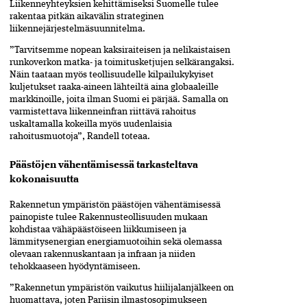
Liikenneyhteyksien kehittämiseksi Suomelle tulee
rakentaa pitkän aikavälin strateginen
liikennejärjestelmäsuunnitelma.
”Tarvitsemme nopean kaksiraiteisen ja nelikaistaisen
runkoverkon matka- ja toimitusketjujen selkärangaksi.
Näin taataan myös teollisuudelle kilpailukykyiset
kuljetukset raaka-aineen lähteiltä aina globaaleille
markkinoille, joita ilman Suomi ei pärjää. Samalla on
varmistettava liikenneinfran riittävä rahoitus
uskaltamalla kokeilla myös uudenlaisia
rahoitusmuotoja”, Randell toteaa.
Päästöjen vähentämisessä tarkasteltava
kokonaisuutta
Rakennetun ympäristön päästöjen vähentämisessä
painopiste tulee Rakennusteollisuuden mukaan
kohdistaa vähäpäästöiseen liikkumiseen ja
lämmitysenergian energiamuotoihin sekä olemassa
olevaan rakennuskantaan ja infraan ja niiden
tehokkaaseen hyödyntämiseen.
”Rakennetun ympäristön vaikutus hiilijalanjälkeen on
huomattava, joten Pariisin ilmastosopimukseen