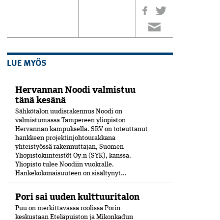
LUE MYÖS
Hervannan Noodi valmistuu
tänä kesänä
Sähkötalon uudisrakennus Noodi on
valmistumassa Tampereen yliopiston
Hervannan kampuksella. SRV on toteuttanut
hankkeen projektinjohtourakkana
yhteistyössä rakennuttajan, Suomen
Yliopistokiinteistöt Oy:n (SYK), kanssa.
Yliopisto tulee Noodiin vuokralle.
Hankekokonaisuuteen on sisältynyt...
Pori sai uuden kulttuuritalon
Puu on merkittävässä roolissa Porin
keskustaan Eteläpuiston ja Mikonkadun