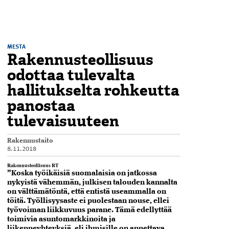
MESTA
Rakennusteollisuus
odottaa tulevalta
hallitukselta rohkeutta
panostaa
tulevaisuuteen
Rakennustaito
8.11.2018
Rakennusteollisuus RT
”Koska työikäisiä suomalaisia on jatkossa
nykyistä vähemmän, julkisen talouden kannalta
on välttämätöntä, että entistä useammalla on
töitä. Työllisyysaste ei puolestaan nouse, ellei
työvoiman liikkuvuus parane. Tämä edellyttää
toimivia asuntomarkkinoita ja
liikenneyhteyksiä, eli ihmisille on annettava