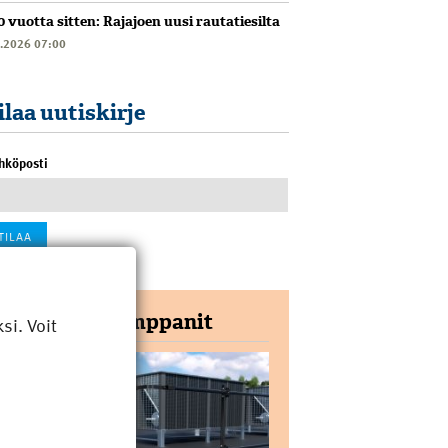
0 vuotta sitten: Rajajoen uusi rautatiesilta
6.2026 07:00
ilaa uutiskirje
hköposti
Yhteistyökumppanit
i. Voit