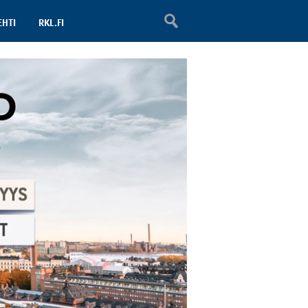
EHTI
RKL.FI