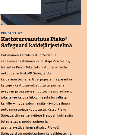
PIRISTEEL OY
Kattoturvauutuus Pisko®
Safeguard kaidejärjestelmä
Kotimainen kattoturvatuotteiden ja
sadevesijärjestelmien valmistaja Piristeel Oy
laajentaa Pisko®-kattoturvatuoteperhettä
uutuudella: Pisko® Safeguard -
kaidejärjestelmällä. Uusi järjestelmä parantaa
kattojen käyttöturvallisuutta tarjoamalla
pysyvän ja passiivisen putoamissuojauksen,
joka tekee katolla liikkumisesta turvallista
kaikille – myös satunnaisille kävijöille ilman
putoamissuojauskoulutusta. Katso Pisko
Safeguardin esittelyvideo: Helposti kohteisiin
toteutettava, modulaarinen ja
asentajaystävällinen ratkaisu Pisko®
Safeguard on modulaarinen kaidejärjestelmä,