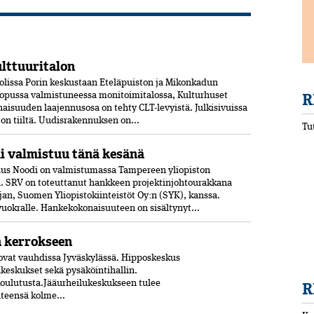
ulttuuritalon
olissa Porin keskustaan Eteläpuiston ja Mikonkadun
R
opussa valmistuneessa moni­toimitalossa, Kulturhuset
aisuuden laajennusosa on tehty CLT-levyistä. Julkisivuissa
jon tiiltä. Uudisrakennuksen on...
Tu
 valmistuu tänä kesänä
us Noodi on valmistumassa Tampereen yliopiston
 SRV on toteuttanut hankkeen projektinjohtourakkana
jan, Suomen Yliopistokiinteistöt Oy:n (SYK), kanssa.
 vuokralle. Hankekokonaisuuteen on sisältynyt...
n kerrokseen
vat vauhdissa Jyväskylässä. Hipposkeskus
lukeskukset sekä pysäköintihallin.
koulutusta.Jääurheilukeskukseen tulee
R
hteensä kolme...