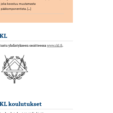
joka koostuu muutamasta
pääkomponentista. […]
KL
tustu yhdistykseen osoitteessa
www.rkl.fi
.
KL koulutukset