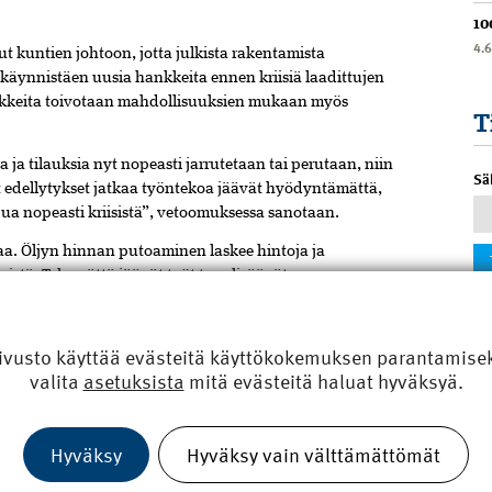
10
4.
 kuntien johtoon, jotta julkista rakentamista
 käynnistäen uusia hankkeita ennen kriisiä laadittujen
nkkeita toivotaan mahdollisuuksien mukaan myös
T
 ja tilauksia nyt nopeasti jarrutetaan tai perutaan, niin
Sä
t edellytykset jatkaa työntekoa jäävät hyödyntämättä,
a nopeasti kriisistä”, vetoomuksessa sanotaan.
aa. Öljyn hinnan putoaminen laskee hintoja ja
mistä. Tekemättä jäävät työt taas lisäävät
n korjaaminen on parin vuoden päästä kallista.
a jopa lisätään rakentamista nyt. Sitten on niitä, joissa
ivusto käyttää evästeitä käyttökokemuksen parantamiseks
llisia ja suunniteltuja infratöitä lykätään varmuuden
valita
asetuksista
mitä evästeitä haluat hyväksyä.
 pitäisi pysäyttää. Silloin leikataan yhteiskunnan siitä
otuloja ja hyvinvointia”, RT:n varatoimitusjohtaja
ähtenyttä vetoomusta.
Hyväksy
Hyväksy vain välttämättömät
KUNNALLE