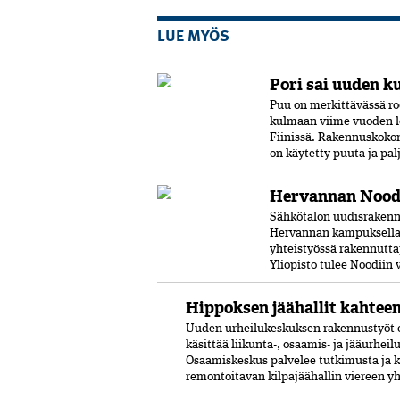
LUE MYÖS
Pori sai uuden k
Puu on merkittävässä ro
kulmaan viime vuoden l
Fiinissä. Rakennuskokon
on käytetty puuta ja pal
Hervannan Noodi
Sähkötalon uudisrakenn
Hervannan kampuksella.
yhteistyössä rakennutta
Yliopisto tulee Noodiin
Hippoksen jäähallit kahtee
Uuden urheilukeskuksen rakennustyöt o
käsittää liikunta-, osaamis- ja jääurhei
Osaamiskeskus palvelee tutkimusta ja 
remontoitavan kilpajäähallin viereen y