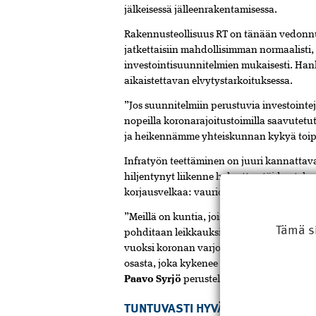
jälkeisessä jälleenrakentamisessa.
Rakennusteollisuus RT on tänään vedonnut
jatkettaisiin mahdollisimman normaalisti,
investointisuunnitelmien mukaisesti. Ha
aikaistettavan elvytystarkoituksessa.
”Jos suunnitelmiin perustuvia investointeja
nopeilla koronarajoitustoimilla saavutetu
ja heikennämme yhteiskunnan kykyä toipu
Infratyön teettäminen on juuri kannattav
hiljentynyt liikenne helpottaa töiden teke
korjausvelkaa: vauriot pahenevat ja niide
”Meillä on kuntia, joissa tilanne tajutaan j
Tämä s
pohditaan leikkauksia. Ilmiö, jossa tarpee
vuoksi koronan varjossa, on vaarallinen ja
osasta, joka kykenee vielä tuottamaan ver
Paavo Syrjö
perustelee kuntajohtajille l
TUNTUVASTI HYVÄÄ KOKO YHTEIS