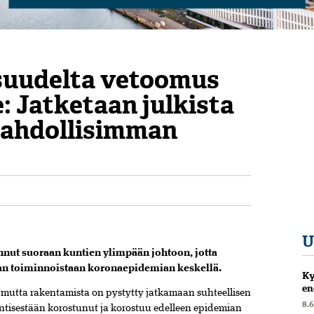
suudelta vetoomus
: Jatketaan julkista
mahdollisimman
U
nut suoraan kuntien ylimpään johtoon, jotta
alan toiminnoistaan koronaepidemian keskellä.
Ky
en
, mutta rakentamista on pystytty jatkamaan suhteellisen
8.
 entisestään korostunut ja korostuu edelleen epidemian