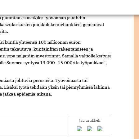
öpaikkaa. Infraan sijoitetusta julkisesta rahasta 40–
le verojen ja veroluontoisten maksujen muodossa, ja
i parantaa esimerkiksi työvoiman ja rahdin
i kasvukeskusten joukkoliikennehankkeet generoivat
uita.
ukisi kuntia yhteensä 100 miljoonan euron
entin takautuva, kuntainfran rakentamiseen ja
i jopa miljardin investoinnit. Samalla valtiolle kertyisi
olille Suomea syntyisi 13 000–15 000:tta työpaikkaa”,
emiasta johtuvia perusteita. Työvoimasta tai
laa. Lisäksi työtä tehdään yksin tai pienryhmissä lähinnä
ista jatkaa epidemia-aikana.
Jaa artikkeli