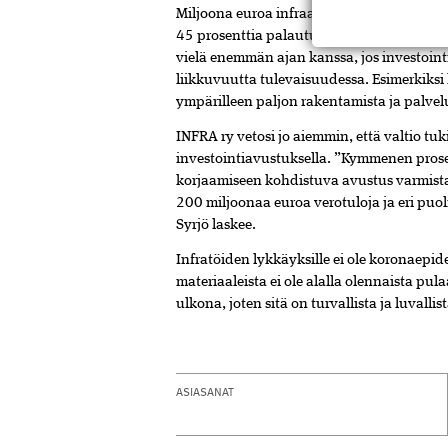
Miljoona euroa infraan tuo 13–15 uutta ty
45 prosenttia palautuu heti yhteiskunnal
vielä enemmän ajan kanssa, jos investoint
liikkuvuutta tulevaisuudessa. Esimerkiks
ympärilleen paljon rakentamista ja palvel
INFRA ry vetosi jo aiemmin, että valtio t
investointiavustuksella. ”Kymmenen pros
korjaamiseen kohdistuva avustus varmistais
200 miljoonaa euroa verotuloja ja eri pu
Syrjö laskee.
Infratöiden lykkäyksille ei ole koronaepid
materiaaleista ei ole alalla olennaista pu
ulkona, joten sitä on turvallista ja luvall
ASIASANAT