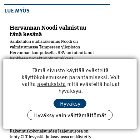
LUE MYÖS
Hervannan Noodi valmistuu
tänä kesänä
Sähkötalon uudisrakennus Noodi on
valmistumassa Tampereen yliopiston
Hervannan kampuksella. SRV on toteuttanut
hankkeen projektinjohtourakkana
yhteistyössä rakennuttajan, Suomen
Tämä sivusto käyttää evästeitä
Yliopistokiinteistöt Oy:n (SYK), kanssa.
käyttökokemuksen parantamiseksi. Voit
Yliopisto tulee Noodiin vuokralle.
Hankekokonaisuuteen on sisältynyt...
valita
asetuksista
mitä evästeitä haluat
hyväksyä.
Pori sai uuden kulttuuritalon
Hyväksy
Puu on merkittävässä roolissa Porin
keskustaan Eteläpuiston ja Mikonkadun
Hyväksy vain välttämättömät
kulmaan viime vuoden lopussa
valmistuneessa moni­toimitalossa,
Kulturhuset Fiinissä.
Rakennuskokonaisuuden laajennusosa on
tehty CLT-levyistä. Julkisivuissa on käytetty