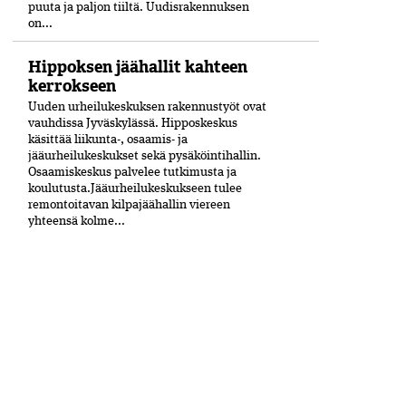
puuta ja paljon tiiltä. Uudisrakennuksen
on...
Hippoksen jäähallit kahteen
kerrokseen
Uuden urheilukeskuksen rakennustyöt ovat
vauhdissa Jyväskylässä. Hipposkeskus
käsittää liikunta-, osaamis- ja
jääurheilukeskukset sekä pysäköintihallin.
Osaamiskeskus palvelee tutkimusta ja
koulutusta.Jääurheilukeskukseen tulee
remontoitavan kilpajäähallin viereen
yhteensä kolme...