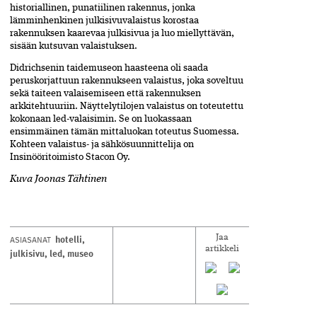
historiallinen, punatiilinen rakennus, jonka
lämminhenkinen julkisivuvalaistus korostaa
rakennuksen kaarevaa julkisivua ja luo miellyttävän,
sisään kutsuvan valaistuksen.
Didrichsenin taidemuseon haasteena oli saada
peruskorjattuun rakennukseen valaistus, joka soveltuu
sekä taiteen valaisemiseen että rakennuksen
arkkitehtuuriin. Näyttelytilojen valaistus on toteutettu
kokonaan led-valaisimin. Se on luokassaan
ensimmäinen tämän mittaluokan toteutus Suomessa.
Kohteen valaistus- ja sähkösuunnittelija on
Insinööritoimisto Stacon Oy.
Kuva Joonas Tähtinen
hotelli
,
ASIASANAT
Jaa
artikkeli
julkisivu
,
led
,
museo