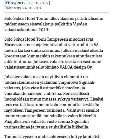
RT 05/2015
|
29.10.2015
|
Päivitetty
24.10.2016
Solo Sokos Hotel Tornin ulkovalaistus ja Didrichsenin
taidemuseon sisävalaistus palkittiin Vuoden
valaistuskohteina 2015.
Solo Sokos Hotel Torni Tampereen muodostavat
Museoviraston suojelemat vanhat veturitallit ja 88
metriä korkea uudisrakennus. Julkisivuvalaistuksella
korostetaan kummankin rakennuksen ainutlaatuista
arkkitehtuuria. Julkisivuvalaistuksesta on vastannut
valaistussuunnittelutoimisto VALOA design Oy.
Julkisivuvalaistuksen näyttävin elementti on
uudisrakennuksen ylälaidan ympäröivä Signaali-
valoteos, joka viestii esimerkiksi vuoden- ja
vuorokaudenaikojen vaihtelua. Sen sisällössä
huomioidaan muun muassa syksyn värisävyt. Lisäksi
teos esittää tasatunnein kolme minuuttia kestävän
näytöksen Tampereen tarinoista. Vaihtuvat sisällöt
toteutetaan väreillä, muodoilla ja valon liikkeellä.
Pääjulkisivun valaistu viiste seuraa Signaalin
värimaailmaa ja rytmiä rauhallisilla liikkeillä.
Tummasävyiseen uudiskohteeseen liittyy kiinteästi